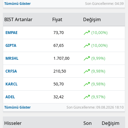
Tümünü Göster
Son Güncellenme: 04:39
Yozgat
BIST Artanlar
Fiyat
Değişim
Zonguldak
73,70
(10,00%)
EMPAE
Aksaray
67,65
(10,00%)
GIPTA
Bayburt
Karaman
1.707,00
(9,99%)
MRSHL
Kırıkkale
210,50
(9,98%)
CRFSA
Batman
50,70
(9,98%)
KARCL
Şırnak
32,42
(9,97%)
ADEL
Bartın
Tümünü Göster
Son Güncellenme: 09.08.2026 18:10
Ardahan
Hisseler
Son
Değişim
Iğdır