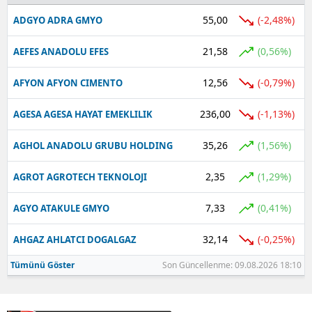
55,00
(-2,48%)
ADGYO ADRA GMYO
Yalova
21,58
(0,56%)
AEFES ANADOLU EFES
Karabük
12,56
(-0,79%)
AFYON AFYON CIMENTO
Kilis
Osmaniye
236,00
(-1,13%)
AGESA AGESA HAYAT EMEKLILIK
Düzce
35,26
(1,56%)
AGHOL ANADOLU GRUBU HOLDING
2,35
(1,29%)
AGROT AGROTECH TEKNOLOJI
7,33
(0,41%)
AGYO ATAKULE GMYO
32,14
(-0,25%)
AHGAZ AHLATCI DOGALGAZ
Tümünü Göster
Son Güncellenme: 09.08.2026 18:10