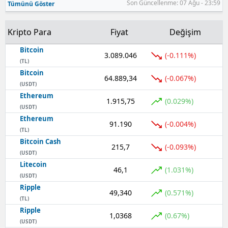
Son Güncellenme: 07 Ağu - 23:59
Tümünü Göster
Samsun
Kripto Para
Fiyat
Değişim
Siirt
Bitcoin
3.089.046
(-0.111%)
Sinop
(TL)
Bitcoin
64.889,34
(-0.067%)
Sivas
(USDT)
Ethereum
Tekirdağ
1.915,75
(0.029%)
(USDT)
Ethereum
Tokat
91.190
(-0.004%)
(TL)
Bitcoin Cash
Trabzon
215,7
(-0.093%)
(USDT)
Tunceli
Litecoin
46,1
(1.031%)
(USDT)
Şanlıurfa
Ripple
49,340
(0.571%)
(TL)
Uşak
Ripple
1,0368
(0.67%)
(USDT)
Van