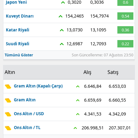
0,3020
0,3036
Japon Yeni
0.6
Malatya
154,2465
154,7974
Kuveyt Dinarı
0.54
Manisa
13,0730
13,1095
Katar Riyali
0.36
Kahramanmaraş
12,6987
12,7093
Suudi Riyali
0.22
Mardin
Tümünü Göster
Son Güncellenme: 07 Ağustos 23:50
Muğla
Altın
Alış
Satış
Muş
Nevşehir
6.653,03
6.646,84
Gram Altın (Kapalı Çarşı)
Niğde
6.660,55
6.659,69
Gram Altın
Ordu
4.342,09
4.341,53
Ons Altın / USD
Rize
207.307,01
206.998,51
Ons Altın / TL
Sakarya