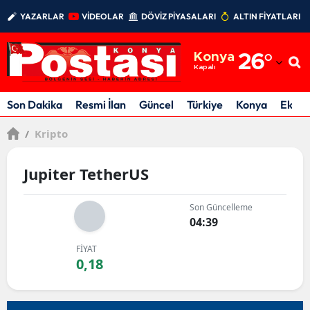
YAZARLAR
VİDEOLAR
DÖVİZ PİYASALARI
ALTIN FİYATLARI
Adana
Konya
26
°
Adıyaman
Kapalı
Afyonkarahisar
Son Dakika
Resmi İlan
Güncel
Türkiye
Konya
Ekon
Ağrı
/
Kripto
Amasya
Jupiter TetherUS
Ankara
Son Güncelleme
Antalya
04:39
Artvin
FİYAT
0,18
Aydın
Balıkesir