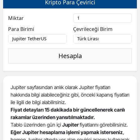
Kripto Para Çevirici
Bilecik
Miktar
Bingöl
Para Birimi
Çevrileceği Birim
Bitlis
Bolu
Hesapla
Burdur
Bursa
Çanakkale
Jupiter sayfasından anlık olarak Jupiter fiyatları
hakkında bilgi alabileceğiniz gibi, önceki kapanış fiyatları
Çankırı
ile ilgili de bilgi alabilirsiniz.
Çorum
Fiyat detayları 15 dakikada bir güncellenerek canlı
rakamlar üzerinden yansıtılmaktadır.
Denizli
Tablo üzerinden gün içi
Jupiter
fiyatlarını görebilirsiniz.
Eğer Jupiter hesaplama işlemi yapmak isterseniz
,
Diyarbakır
hemen Jupiter altında yer alan çevirici aracını kullanarak