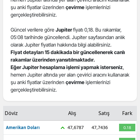
şu anki fiyatlar üzerinden
çevirme
işlemlerinizi
Edirne
gerçekleştirebilirsiniz.
Elazığ
Güncel verilere göre
Jupiter
fiyatı 0,18. Bu rakamlar,
Erzincan
05:08 tarihinde güncellendi. Jupiter sayfasından anlık
olarak Jupiter fiyatları hakkında bilgi alabilirsiniz.
Erzurum
Fiyat detayları 15 dakikada bir güncellenerek canlı
Eskişehir
rakamlar üzerinden yansıtılmaktadır.
Eğer Jupiter hesaplama işlemi yapmak isterseniz
,
Gaziantep
hemen Jupiter altında yer alan çevirici aracını kullanarak
şu anki fiyatlar üzerinden
çevirme
işlemlerinizi
Giresun
gerçekleştirebilirsiniz.
Gümüşhane
Hakkari
Döviz
Alış
Satış
Fark
Hatay
47,6787
47,7436
Amerikan Doları
0.18
Isparta