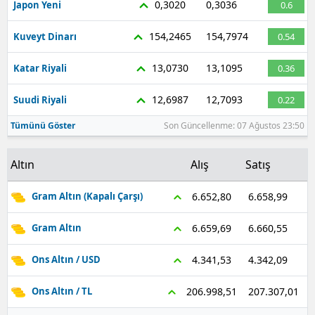
0,3020
0,3036
Japon Yeni
0.6
Malatya
154,2465
154,7974
Kuveyt Dinarı
0.54
Manisa
13,0730
13,1095
Katar Riyali
0.36
Kahramanmaraş
12,6987
12,7093
Suudi Riyali
0.22
Mardin
Tümünü Göster
Son Güncellenme: 07 Ağustos 23:50
Muğla
Altın
Alış
Satış
Muş
Nevşehir
6.658,99
6.652,80
Gram Altın (Kapalı Çarşı)
Niğde
6.660,55
6.659,69
Gram Altın
Ordu
4.342,09
4.341,53
Ons Altın / USD
Rize
207.307,01
206.998,51
Ons Altın / TL
Sakarya