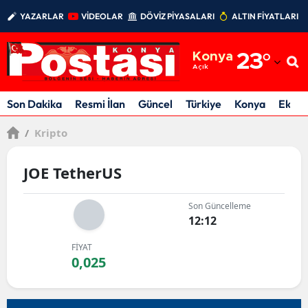
YAZARLAR
VİDEOLAR
DÖVİZ PİYASALARI
ALTIN FİYATLARI
Adana
Konya
23
°
Adıyaman
Açık
Afyonkarahisar
Son Dakika
Resmi İlan
Güncel
Türkiye
Konya
Ekon
Ağrı
/
Kripto
Amasya
JOE TetherUS
Ankara
Son Güncelleme
Antalya
12:12
Artvin
FİYAT
0,025
Aydın
Balıkesir