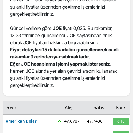
şu anki fiyatlar üzerinden
çevirme
işlemlerinizi
Edirne
gerçekleştirebilirsiniz.
Elazığ
Güncel verilere göre
JOE
fiyatı 0,025. Bu rakamlar,
Erzincan
12:33 tarihinde güncellendi. JOE sayfasından anlık
olarak JOE fiyatları hakkında bilgi alabilirsiniz.
Erzurum
Fiyat detayları 15 dakikada bir güncellenerek canlı
Eskişehir
rakamlar üzerinden yansıtılmaktadır.
Eğer JOE hesaplama işlemi yapmak isterseniz
,
Gaziantep
hemen JOE altında yer alan çevirici aracını kullanarak
şu anki fiyatlar üzerinden
çevirme
işlemlerinizi
Giresun
gerçekleştirebilirsiniz.
Gümüşhane
Hakkari
Döviz
Alış
Satış
Fark
Hatay
47,6787
47,7436
Amerikan Doları
0.18
Isparta