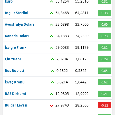
55,1254
55,2510
Euro
0.32
Mersin
64,3468
64,4811
İngiliz Sterlini
0.38
İstanbul
33,6898
33,7500
Avustralya Doları
0.69
İzmir
34,1883
34,2339
Kanada Doları
0.73
Kars
59,0083
59,1179
İsviçre Frankı
0.82
Kastamonu
7,0704
7,0812
Çin Yuanı
0.29
Kayseri
Kırklareli
0,5822
0,5825
Rus Rublesi
0.65
Kırşehir
5,0214
5,0442
İsveç Kronu
0.62
Kocaeli
12,9805
12,9992
BAE Dirhemi
0.21
Konya
27,9743
28,2565
Bulgar Levası
-0.22
Kütahya