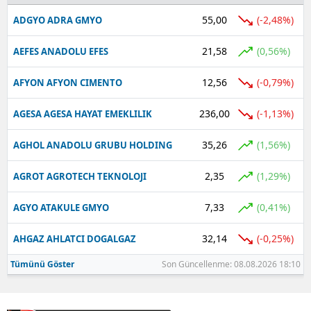
55,00
(-2,48%)
ADGYO ADRA GMYO
Yalova
21,58
(0,56%)
AEFES ANADOLU EFES
Karabük
12,56
(-0,79%)
AFYON AFYON CIMENTO
Kilis
Osmaniye
236,00
(-1,13%)
AGESA AGESA HAYAT EMEKLILIK
Düzce
35,26
(1,56%)
AGHOL ANADOLU GRUBU HOLDING
2,35
(1,29%)
AGROT AGROTECH TEKNOLOJI
7,33
(0,41%)
AGYO ATAKULE GMYO
32,14
(-0,25%)
AHGAZ AHLATCI DOGALGAZ
Tümünü Göster
Son Güncellenme: 08.08.2026 18:10