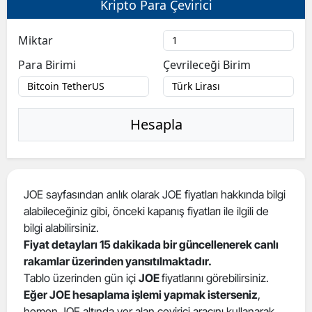
Kripto Para Çevirici
Bilecik
Miktar
Bingöl
Para Birimi
Çevrileceği Birim
Bitlis
Bolu
Hesapla
Burdur
Bursa
Çanakkale
JOE sayfasından anlık olarak JOE fiyatları hakkında bilgi
alabileceğiniz gibi, önceki kapanış fiyatları ile ilgili de
Çankırı
bilgi alabilirsiniz.
Çorum
Fiyat detayları 15 dakikada bir güncellenerek canlı
rakamlar üzerinden yansıtılmaktadır.
Denizli
Tablo üzerinden gün içi
JOE
fiyatlarını görebilirsiniz.
Eğer JOE hesaplama işlemi yapmak isterseniz
,
Diyarbakır
hemen JOE altında yer alan çevirici aracını kullanarak