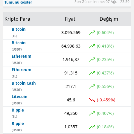
Son Güncellenme: 07 Ağu - 23:59
Tümünü Göster
Samsun
Kripto Para
Fiyat
Değişim
Siirt
Bitcoin
3.095.569
(0.604%)
Sinop
(TL)
Bitcoin
64.998,63
(0.418%)
Sivas
(USDT)
Ethereum
Tekirdağ
1.916,87
(0.235%)
(USDT)
Ethereum
Tokat
91.315
(0.437%)
(TL)
Bitcoin Cash
Trabzon
217,1
(0.556%)
(USDT)
Tunceli
Litecoin
45,6
(-0.459%)
(USDT)
Şanlıurfa
Ripple
49,350
(0.407%)
(TL)
Uşak
Ripple
1,0357
(0.184%)
(USDT)
Van