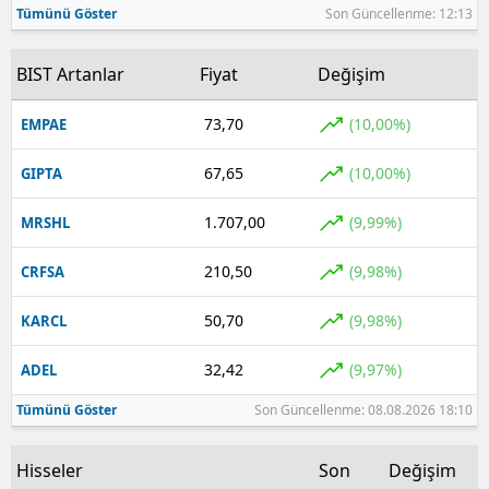
Tümünü Göster
Son Güncellenme: 12:13
Yozgat
BIST Artanlar
Fiyat
Değişim
Zonguldak
73,70
(10,00%)
EMPAE
Aksaray
67,65
(10,00%)
GIPTA
Bayburt
Karaman
1.707,00
(9,99%)
MRSHL
Kırıkkale
210,50
(9,98%)
CRFSA
Batman
50,70
(9,98%)
KARCL
Şırnak
32,42
(9,97%)
ADEL
Bartın
Tümünü Göster
Son Güncellenme: 08.08.2026 18:10
Ardahan
Hisseler
Son
Değişim
Iğdır