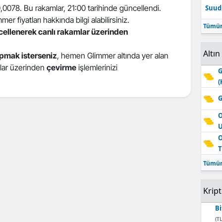
 0,0078. Bu rakamlar, 21:00 tarihinde güncellendi.
Suudi
Edirne
r fiyatları hakkında bilgi alabilirsiniz.
Tümün
ncellenerek canlı rakamlar üzerinden
Elazığ
Altın
Erzincan
pmak isterseniz
, hemen Glimmer altında yer alan
atlar üzerinden
çevirme
işlemlerinizi
G
Erzurum
(
Eskişehir
G
Gaziantep
O
Giresun
O
T
Gümüşhane
Tümün
Hakkari
Krip
Hatay
Bi
Isparta
(TL