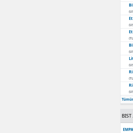
Bi
Mersin
(U
E
İstanbul
(U
E
İzmir
(TL
Kars
Bi
(U
Kastamonu
Li
(U
Kayseri
Ri
(TL
Kırklareli
Ri
(U
Kırşehir
Tümün
Kocaeli
BIST 
Konya
EMPA
Kütahya