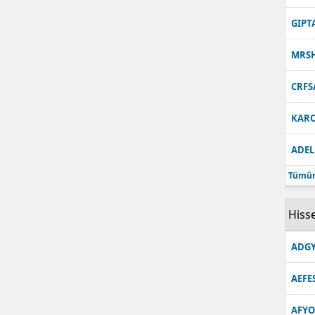
Malatya
GIPT
Manisa
MRS
Kahramanmaraş
CRFS
Mardin
KARC
Muğla
ADEL
Muş
Tümün
Nevşehir
Hisse
Niğde
ADGY
Ordu
AEFE
Rize
Sakarya
AFYO