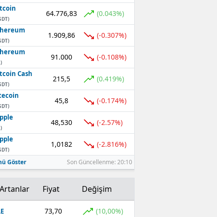
tcoin
64.776,83
(0.043%)
SDT)
thereum
1.909,86
(-0.307%)
SDT)
thereum
91.000
(-0.108%)
)
tcoin Cash
215,5
(0.419%)
SDT)
tecoin
45,8
(-0.174%)
SDT)
pple
48,530
(-2.57%)
)
pple
1,0182
(-2.816%)
SDT)
ü Göster
Son Güncellenme: 20:10
Artanlar
Fiyat
Değişim
73,70
(10,00%)
E