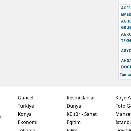
AGES
Samsun
EMEK
AGH
Siirt
GRU
Sinop
AGRO
TEKN
Sivas
AGYO
Tekirdağ
AHGA
DOG
Tokat
Tümün
Trabzon
Tunceli
Güncel
Resmi İlanlar
Köşe Y
Türkiye
Dünya
Foto Ga
Şanlıurfa
Konya
Kültür - Sanat
Manşet
t
Uşak
Ekonomi
Eğitim
İstanb
Van
Teknoloji
Bilim
Döviz K