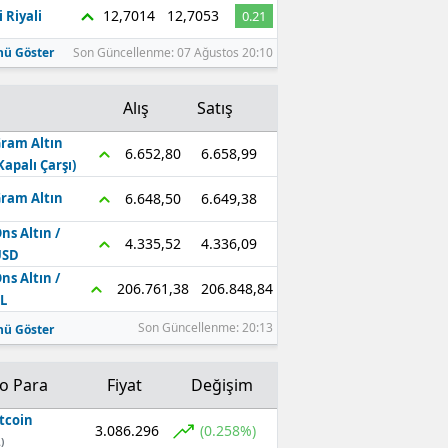
12,7014
12,7053
 Riyali
0.21
ü Göster
Son Güncellenme: 07 Ağustos 20:10
Alış
Satış
ram Altın
6.658,99
6.652,80
Kapalı Çarşı)
6.649,38
6.648,50
ram Altın
ns Altın /
4.336,09
4.335,52
USD
ns Altın /
206.848,84
206.761,38
L
Son Güncellenme: 20:13
ü Göster
to Para
Fiyat
Değişim
tcoin
3.086.296
(0.258%)
)