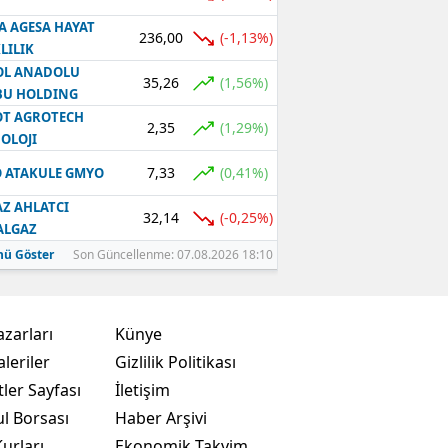
A AGESA HAYAT
236,00
(-1,13%)
LILIK
OL ANADOLU
35,26
(1,56%)
BU HOLDING
T AGROTECH
2,35
(1,29%)
OLOJI
7,33
(0,41%)
 ATAKULE GMYO
Z AHLATCI
32,14
(-0,25%)
ALGAZ
ü Göster
Son Güncellenme: 07.08.2026 18:10
azarları
Künye
leriler
Gizlilik Politikası
ler Sayfası
İletişim
ul Borsası
Haber Arşivi
urları
Ekonomik Takvim