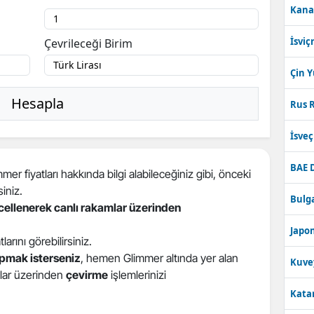
Kana
Bilecik
İsviç
Çevrileceği Birim
Bingöl
Bitlis
Çin 
Hesapla
Bolu
Rus R
Burdur
İsve
Bursa
BAE 
er fiyatları hakkında bilgi alabileceğiniz gibi, önceki
Çanakkale
siniz.
Bulga
ncellenerek canlı rakamlar üzerinden
Çankırı
Japon
tlarını görebilirsiniz.
Çorum
pmak isterseniz
, hemen Glimmer altında yer alan
Kuve
Denizli
atlar üzerinden
çevirme
işlemlerinizi
Katar
Diyarbakır