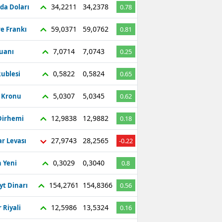
34,2211
34,2378
da Doları
0.78
59,0371
59,0762
re Frankı
0.81
7,0714
7,0743
Yuanı
0.25
0,5822
0,5824
ublesi
0.65
5,0307
5,0345
ç Kronu
0.62
12,9838
12,9882
Dirhemi
0.18
27,9743
28,2565
r Levası
-0.22
0,3029
0,3040
 Yeni
0.8
154,2761
154,8366
yt Dinarı
0.56
12,5986
13,5324
 Riyali
0.16