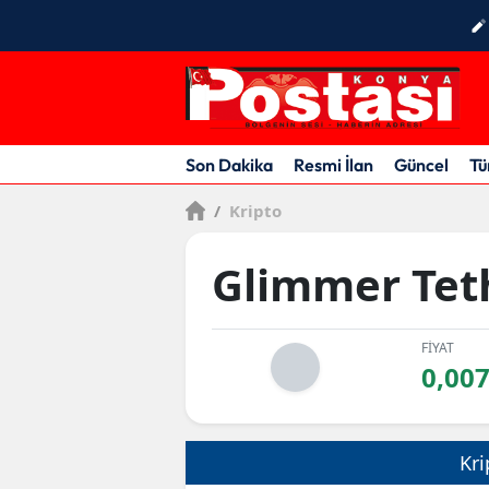
Son Dakika
Resmi İlan
Güncel
Tü
/
Kripto
Glimmer Tet
FİYAT
0,00
Kri