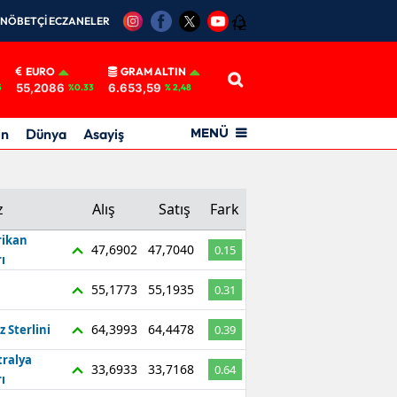
NÖBETÇİ ECZANELER
12
EURO
GRAM ALTIN
55,2086
6.653,59
5
%0.33
% 2,48
in
Dünya
Asayiş
MENÜ
z
Alış
Satış
Fark
ikan
47,6902
47,7040
0.15
ı
55,1773
55,1935
0.31
64,3993
64,4478
z Sterlini
0.39
tralya
33,6933
33,7168
0.64
ı