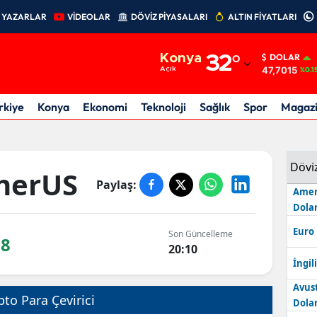
YAZARLAR
VİDEOLAR
DÖVİZ PİYASALARI
ALTIN FİYATLARI
Adana
Konya
32
°
DOLAR
Adıyaman
47,7015
Açık
%0.1
Afyonkarahisar
rkiye
Konya
Ekonomi
Teknoloji
Sağlık
Spor
Magaz
Ağrı
Amasya
Dövi
herUS
Paylaş:
Ankara
Amer
Dolar
Antalya
Euro
Son Güncelleme
78
Artvin
20:10
İngili
Aydın
Avus
pto Para Çevirici
Dolar
Balıkesir