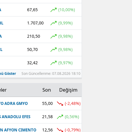
67,65
(10,00%)
A
1.707,00
(9,99%)
HL
210,50
(9,98%)
A
50,70
(9,98%)
L
32,42
(9,97%)
ü Göster
Son Güncellenme: 07.08.2026 18:10
ler
Son
Değişim
55,00
(-2,48%)
O ADRA GMYO
21,58
(0,56%)
S ANADOLU EFES
12,56
(-0,79%)
N AFYON CIMENTO