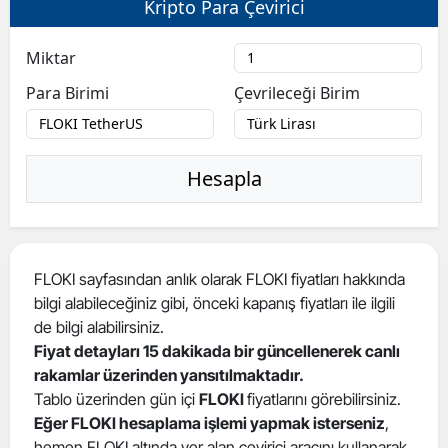
Kripto Para Çevirici
Bilecik
Miktar
Bingöl
Para Birimi
Çevrileceği Birim
Bitlis
Bolu
Hesapla
Burdur
Bursa
Çanakkale
FLOKI sayfasından anlık olarak FLOKI fiyatları hakkında
bilgi alabileceğiniz gibi, önceki kapanış fiyatları ile ilgili
Çankırı
de bilgi alabilirsiniz.
Çorum
Fiyat detayları 15 dakikada bir güncellenerek canlı
rakamlar üzerinden yansıtılmaktadır.
Denizli
Tablo üzerinden gün içi
FLOKI
fiyatlarını görebilirsiniz.
Eğer FLOKI hesaplama işlemi yapmak isterseniz
,
Diyarbakır
hemen FLOKI altında yer alan çevirici aracını kullanarak