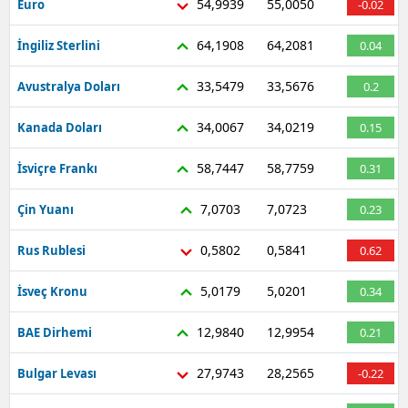
54,9939
55,0050
Euro
-0.02
Mersin
64,1908
64,2081
İngiliz Sterlini
0.04
İstanbul
33,5479
33,5676
Avustralya Doları
0.2
İzmir
34,0067
34,0219
Kanada Doları
0.15
Kars
58,7447
58,7759
İsviçre Frankı
0.31
Kastamonu
7,0703
7,0723
Çin Yuanı
0.23
Kayseri
Kırklareli
0,5802
0,5841
Rus Rublesi
0.62
Kırşehir
5,0179
5,0201
İsveç Kronu
0.34
Kocaeli
12,9840
12,9954
BAE Dirhemi
0.21
Konya
27,9743
28,2565
Bulgar Levası
-0.22
Kütahya