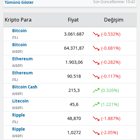
Son Güncellenme: 10:42
Tümünü Göster
Samsun
Kripto Para
Fiyat
Değişim
Siirt
Bitcoin
3.061.687
(-0.532%)
Sinop
(TL)
Bitcoin
64.371,87
(-0.681%)
Sivas
(USDT)
Ethereum
Tekirdağ
1.903,06
(-0.282%)
(USDT)
Ethereum
Tokat
90.518
(-0.117%)
(TL)
Bitcoin Cash
Trabzon
215,3
(0.326%)
(USDT)
Tunceli
Litecoin
45,6
(1.221%)
(USDT)
Şanlıurfa
Ripple
48,870
(-1.887%)
(TL)
Uşak
Ripple
1,0272
(-2.05%)
(USDT)
Van