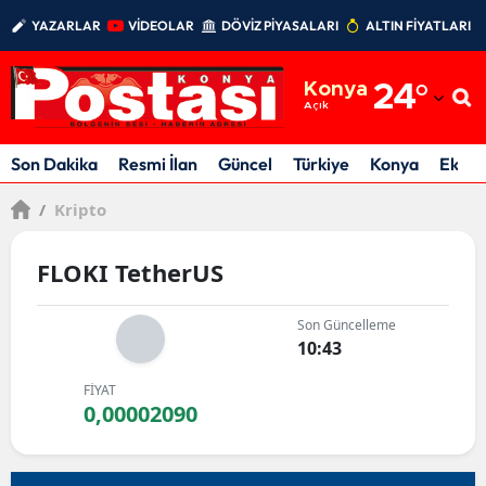
YAZARLAR
VİDEOLAR
DÖVİZ PİYASALARI
ALTIN FİYATLARI
Adana
Konya
24
°
Adıyaman
Açık
Afyonkarahisar
Son Dakika
Resmi İlan
Güncel
Türkiye
Konya
Ekon
Ağrı
/
Kripto
Amasya
FLOKI TetherUS
Ankara
Son Güncelleme
Antalya
10:43
Artvin
FİYAT
0,00002090
Aydın
Balıkesir