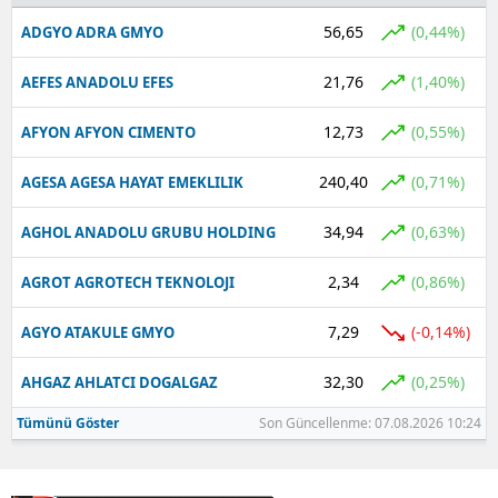
56,65
(0,44%)
ADGYO ADRA GMYO
Yalova
21,76
(1,40%)
AEFES ANADOLU EFES
Karabük
12,73
(0,55%)
AFYON AFYON CIMENTO
Kilis
Osmaniye
240,40
(0,71%)
AGESA AGESA HAYAT EMEKLILIK
Düzce
34,94
(0,63%)
AGHOL ANADOLU GRUBU HOLDING
2,34
(0,86%)
AGROT AGROTECH TEKNOLOJI
7,29
(-0,14%)
AGYO ATAKULE GMYO
32,30
(0,25%)
AHGAZ AHLATCI DOGALGAZ
Tümünü Göster
Son Güncellenme: 07.08.2026 10:24