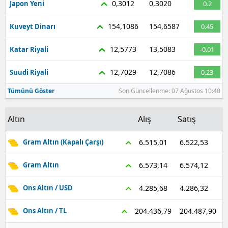
0,3012
0,3020
Japon Yeni
0.2
Malatya
154,1086
154,6587
Kuveyt Dinarı
0.45
Manisa
12,5773
13,5083
Katar Riyali
-0.01
Kahramanmaraş
12,7029
12,7086
Suudi Riyali
0.23
Mardin
Tümünü Göster
Son Güncellenme: 07 Ağustos 10:40
Muğla
Altın
Alış
Satış
Muş
Nevşehir
6.522,53
6.515,01
Gram Altın (Kapalı Çarşı)
Niğde
6.574,12
6.573,14
Gram Altın
Ordu
4.286,32
4.285,68
Ons Altın / USD
Rize
204.487,90
204.436,79
Ons Altın / TL
Sakarya