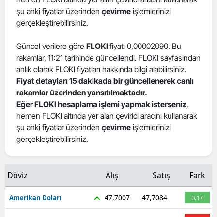
şu anki fiyatlar üzerinden
çevirme
işlemlerinizi
Edirne
gerçekleştirebilirsiniz.
Elazığ
Güncel verilere göre
FLOKI
fiyatı 0,00002090. Bu
Erzincan
rakamlar, 11:21 tarihinde güncellendi. FLOKI sayfasından
anlık olarak FLOKI fiyatları hakkında bilgi alabilirsiniz.
Erzurum
Fiyat detayları 15 dakikada bir güncellenerek canlı
Eskişehir
rakamlar üzerinden yansıtılmaktadır.
Eğer FLOKI hesaplama işlemi yapmak isterseniz
,
Gaziantep
hemen FLOKI altında yer alan çevirici aracını kullanarak
şu anki fiyatlar üzerinden
çevirme
işlemlerinizi
Giresun
gerçekleştirebilirsiniz.
Gümüşhane
Hakkari
Döviz
Alış
Satış
Fark
Hatay
47,7007
47,7084
Amerikan Doları
0.17
Isparta