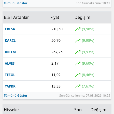
Tümünü Göster
Son Güncellenme: 10:43
Yozgat
BIST Artanlar
Fiyat
Değişim
Zonguldak
210,50
(9,98%)
CRFSA
Aksaray
50,70
(9,98%)
KARCL
Bayburt
Karaman
267,25
(9,93%)
INTEM
Kırıkkale
2,17
(9,60%)
ALVES
Batman
11,02
(8,46%)
TEZOL
Şırnak
13,33
(7,67%)
YAPRK
Bartın
Tümünü Göster
Son Güncellenme: 07.08.2026 10:25
Ardahan
Hisseler
Son
Değişim
Iğdır