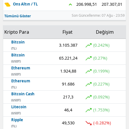
207.307,01
206.998,51
Ons Altın / TL
Samsun
Son Güncellenme: 07 Ağu - 23:59
Tümünü Göster
Siirt
Kripto Para
Fiyat
Değişim
Sinop
Bitcoin
3.105.387
Sivas
(0.242%)
(TL)
Bitcoin
Tekirdağ
65.221,24
(0.27%)
(USDT)
Ethereum
Tokat
1.924,88
(0.199%)
(USDT)
Trabzon
Ethereum
91.686
(0.227%)
(TL)
Tunceli
Bitcoin Cash
217,3
(0.092%)
(USDT)
Şanlıurfa
Litecoin
46,4
(1.753%)
(USDT)
Uşak
Ripple
49,530
(-0.282%)
(TL)
Van