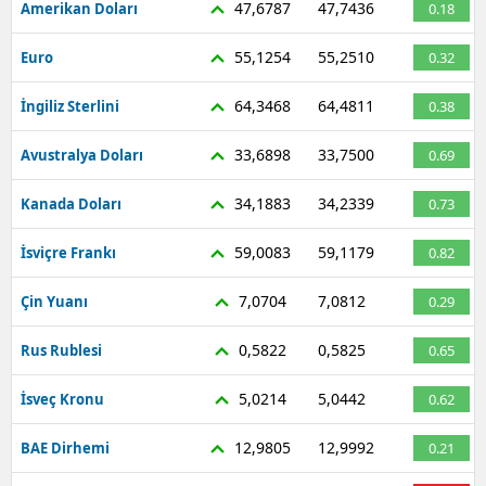
47,6787
47,7436
Amerikan Doları
0.18
Mersin
55,1254
55,2510
Euro
0.32
İstanbul
64,3468
64,4811
İngiliz Sterlini
0.38
İzmir
33,6898
33,7500
Avustralya Doları
0.69
Kars
34,1883
34,2339
Kanada Doları
0.73
Kastamonu
59,0083
59,1179
Kayseri
İsviçre Frankı
0.82
Kırklareli
7,0704
7,0812
Çin Yuanı
0.29
Kırşehir
0,5822
0,5825
Rus Rublesi
0.65
Kocaeli
5,0214
5,0442
İsveç Kronu
0.62
Konya
12,9805
12,9992
BAE Dirhemi
0.21
Kütahya