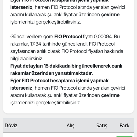
isterseniz
, hemen FIO Protocol altında yer alan çevirici
Edirne
aracını kullanarak şu anki fiyatlar üzerinden
çevirme
Elazığ
işlemlerinizi gerçekleştirebilirsiniz.
Erzincan
Güncel verilere göre
FIO Protocol
fiyatı 0,00094. Bu
rakamlar, 17:34 tarihinde güncellendi. FIO Protocol
Erzurum
sayfasından anlık olarak FIO Protocol fiyatları hakkında
Eskişehir
bilgi alabilirsiniz.
Fiyat detayları 15 dakikada bir güncellenerek canlı
Gaziantep
rakamlar üzerinden yansıtılmaktadır.
Eğer FIO Protocol hesaplama işlemi yapmak
Giresun
isterseniz
, hemen FIO Protocol altında yer alan çevirici
aracını kullanarak şu anki fiyatlar üzerinden
çevirme
Gümüşhane
işlemlerinizi gerçekleştirebilirsiniz.
Hakkari
Hatay
Döviz
Alış
Satış
Fark
Isparta