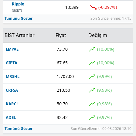
Ripple
1,0399
(-0.297%)
Yozgat
(USDT)
Tümünü Göster
Son Güncellenme: 17:15
Zonguldak
BIST Artanlar
Fiyat
Değişim
Aksaray
Bayburt
73,70
(10,00%)
EMPAE
Karaman
67,65
(10,00%)
GIPTA
Kırıkkale
1.707,00
(9,99%)
MRSHL
Batman
210,50
(9,98%)
CRFSA
Şırnak
50,70
(9,98%)
KARCL
Bartın
32,42
(9,97%)
ADEL
Ardahan
Tümünü Göster
Son Güncellenme: 09.08.2026 18:10
Iğdır