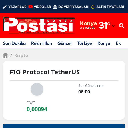
YAZARLAR
VİDEOLAR
DÖVİZ PİYASALARI
ALTIN FİYATLARI
Adana
Konya
31
°
Adıyaman
Az bulutlu
Afyonkarahisar
Son Dakika
Resmi İlan
Güncel
Türkiye
Konya
Ekon
Ağrı
/
Kripto
Amasya
FIO Protocol TetherUS
Ankara
Son Güncelleme
Antalya
06:00
Artvin
FİYAT
0,00094
Aydın
Balıkesir