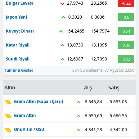
27,9743
28,2565
Bulgar Levası
-0.22
Malatya
0,3020
0,3036
Japon Yeni
0.6
Manisa
154,2465
154,7974
Kuveyt Dinarı
0.54
Kahramanmaraş
13,0730
13,1095
Katar Riyali
0.36
Mardin
12,6987
12,7093
Suudi Riyali
0.22
Muğla
Tümünü Göster
Son Güncellenme: 07 Ağustos 23:50
Muş
Nevşehir
Altın
Alış
Satış
Niğde
6.653,03
6.646,84
Gram Altın (Kapalı Çarşı)
Ordu
6.660,55
6.659,69
Gram Altın
Rize
4.342,09
4.341,53
Ons Altın / USD
Sakarya