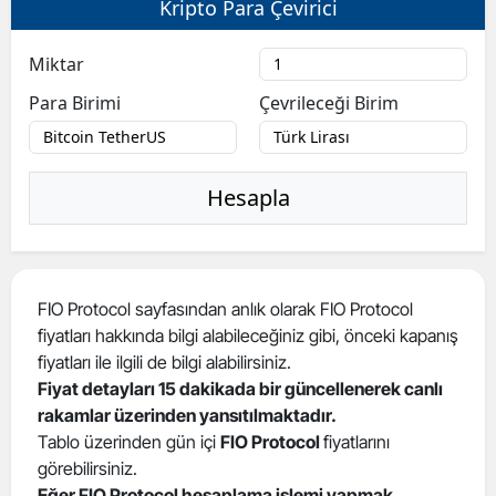
Kripto Para Çevirici
Bilecik
Miktar
Bingöl
Para Birimi
Çevrileceği Birim
Bitlis
Bolu
Hesapla
Burdur
Bursa
Çanakkale
FIO Protocol sayfasından anlık olarak FIO Protocol
fiyatları hakkında bilgi alabileceğiniz gibi, önceki kapanış
Çankırı
fiyatları ile ilgili de bilgi alabilirsiniz.
Çorum
Fiyat detayları 15 dakikada bir güncellenerek canlı
rakamlar üzerinden yansıtılmaktadır.
Denizli
Tablo üzerinden gün içi
FIO Protocol
fiyatlarını
görebilirsiniz.
Diyarbakır
Eğer FIO Protocol hesaplama işlemi yapmak