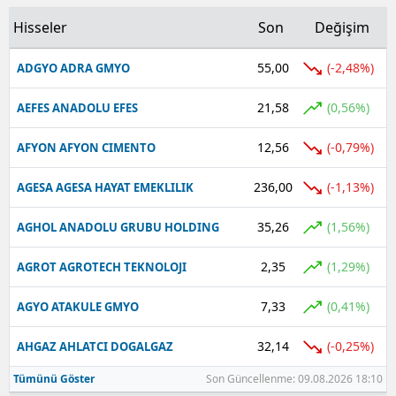
Hisseler
Son
Değişim
Yalova
55,00
(-2,48%)
ADGYO ADRA GMYO
Karabük
21,58
Kilis
(0,56%)
AEFES ANADOLU EFES
Osmaniye
12,56
(-0,79%)
AFYON AFYON CIMENTO
Düzce
236,00
(-1,13%)
AGESA AGESA HAYAT EMEKLILIK
35,26
(1,56%)
AGHOL ANADOLU GRUBU HOLDING
2,35
(1,29%)
AGROT AGROTECH TEKNOLOJI
7,33
(0,41%)
AGYO ATAKULE GMYO
32,14
(-0,25%)
AHGAZ AHLATCI DOGALGAZ
Tümünü Göster
Son Güncellenme: 09.08.2026 18:10