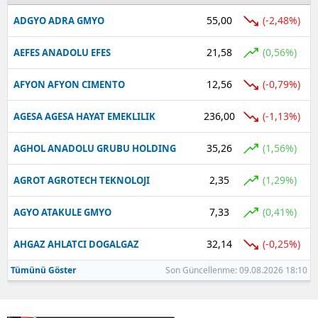
55,00
(-2,48%)
ADGYO ADRA GMYO
Yalova
21,58
(0,56%)
AEFES ANADOLU EFES
Karabük
12,56
(-0,79%)
AFYON AFYON CIMENTO
Kilis
Osmaniye
236,00
(-1,13%)
AGESA AGESA HAYAT EMEKLILIK
Düzce
35,26
(1,56%)
AGHOL ANADOLU GRUBU HOLDING
2,35
(1,29%)
AGROT AGROTECH TEKNOLOJI
7,33
(0,41%)
AGYO ATAKULE GMYO
32,14
(-0,25%)
AHGAZ AHLATCI DOGALGAZ
Tümünü Göster
Son Güncellenme: 09.08.2026 18:10