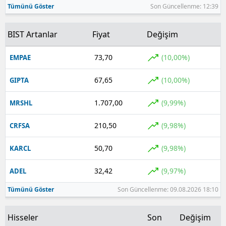
Tümünü Göster
Son Güncellenme: 12:39
Yozgat
BIST Artanlar
Fiyat
Değişim
Zonguldak
73,70
(10,00%)
EMPAE
Aksaray
67,65
(10,00%)
GIPTA
Bayburt
Karaman
1.707,00
(9,99%)
MRSHL
Kırıkkale
210,50
(9,98%)
CRFSA
Batman
50,70
(9,98%)
KARCL
Şırnak
32,42
(9,97%)
ADEL
Bartın
Tümünü Göster
Son Güncellenme: 09.08.2026 18:10
Ardahan
Hisseler
Son
Değişim
Iğdır