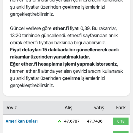
şu anki fiyatlar üzerinden
çevirme
işlemlerinizi
Edirne
gerçekleştirebilirsiniz.
Elazığ
Güncel verilere göre
ether.fi
fiyatı 0,39. Bu rakamlar,
Erzincan
13:20 tarihinde güncellendi. ether.fi sayfasından anlık
olarak ether.fi fiyatları hakkında bilgi alabilirsiniz.
Erzurum
Fiyat detayları 15 dakikada bir güncellenerek canlı
Eskişehir
rakamlar üzerinden yansıtılmaktadır.
Eğer ether.fi hesaplama işlemi yapmak isterseniz
,
Gaziantep
hemen ether.fi altında yer alan çevirici aracını kullanarak
şu anki fiyatlar üzerinden
çevirme
işlemlerinizi
Giresun
gerçekleştirebilirsiniz.
Gümüşhane
Hakkari
Döviz
Alış
Satış
Fark
Hatay
47,6787
47,7436
Amerikan Doları
0.18
Isparta