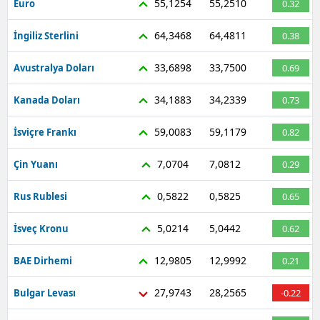
55,1254
55,2510
Euro
0.32
Mersin
64,3468
64,4811
İngiliz Sterlini
0.38
İstanbul
33,6898
33,7500
Avustralya Doları
0.69
İzmir
34,1883
34,2339
Kanada Doları
0.73
Kars
59,0083
59,1179
İsviçre Frankı
0.82
Kastamonu
7,0704
7,0812
Çin Yuanı
0.29
Kayseri
Kırklareli
0,5822
0,5825
Rus Rublesi
0.65
Kırşehir
5,0214
5,0442
İsveç Kronu
0.62
Kocaeli
12,9805
12,9992
BAE Dirhemi
0.21
Konya
27,9743
28,2565
Bulgar Levası
-0.22
Kütahya