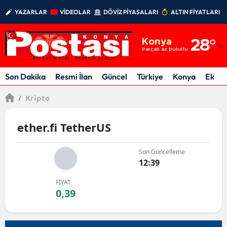
YAZARLAR
VİDEOLAR
DÖVİZ PİYASALARI
ALTIN FİYATLARI
Adana
Konya
28
°
Adıyaman
Parçalı az bulutlu
Afyonkarahisar
Son Dakika
Resmi İlan
Güncel
Türkiye
Konya
Ekon
Ağrı
/
Kripto
Amasya
ether.fi TetherUS
Ankara
Son Güncelleme
Antalya
12:39
Artvin
FİYAT
0,39
Aydın
Balıkesir