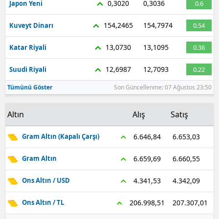
0,3020
0,3036
Japon Yeni
0.6
Malatya
154,2465
154,7974
Kuveyt Dinarı
0.54
Manisa
13,0730
13,1095
Katar Riyali
0.36
Kahramanmaraş
12,6987
12,7093
Suudi Riyali
0.22
Mardin
Tümünü Göster
Son Güncellenme: 07 Ağustos 23:50
Muğla
Altın
Alış
Satış
Muş
Nevşehir
6.653,03
6.646,84
Gram Altın (Kapalı Çarşı)
Niğde
6.660,55
6.659,69
Gram Altın
Ordu
4.342,09
4.341,53
Ons Altın / USD
Rize
207.307,01
206.998,51
Ons Altın / TL
Sakarya