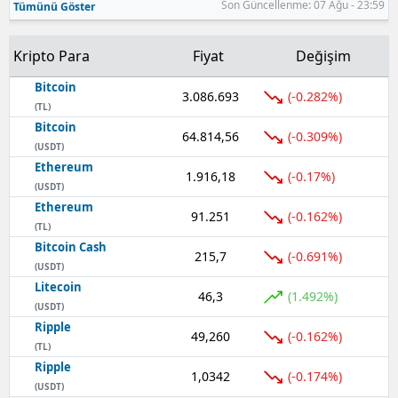
Son Güncellenme: 07 Ağu - 23:59
Tümünü Göster
Samsun
Kripto Para
Fiyat
Değişim
Siirt
Bitcoin
3.086.693
(-0.282%)
Sinop
(TL)
Bitcoin
64.814,56
(-0.309%)
Sivas
(USDT)
Ethereum
Tekirdağ
1.916,18
(-0.17%)
(USDT)
Ethereum
Tokat
91.251
(-0.162%)
(TL)
Bitcoin Cash
Trabzon
215,7
(-0.691%)
(USDT)
Tunceli
Litecoin
46,3
(1.492%)
(USDT)
Şanlıurfa
Ripple
49,260
(-0.162%)
(TL)
Uşak
Ripple
1,0342
(-0.174%)
(USDT)
Van