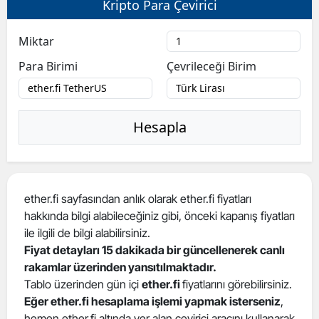
Kripto Para Çevirici
Bilecik
Miktar
Bingöl
Para Birimi
Çevrileceği Birim
Bitlis
Bolu
Hesapla
Burdur
Bursa
Çanakkale
ether.fi sayfasından anlık olarak ether.fi fiyatları
hakkında bilgi alabileceğiniz gibi, önceki kapanış fiyatları
Çankırı
ile ilgili de bilgi alabilirsiniz.
Çorum
Fiyat detayları 15 dakikada bir güncellenerek canlı
rakamlar üzerinden yansıtılmaktadır.
Denizli
Tablo üzerinden gün içi
ether.fi
fiyatlarını görebilirsiniz.
Eğer ether.fi hesaplama işlemi yapmak isterseniz
,
Diyarbakır
hemen ether.fi altında yer alan çevirici aracını kullanarak