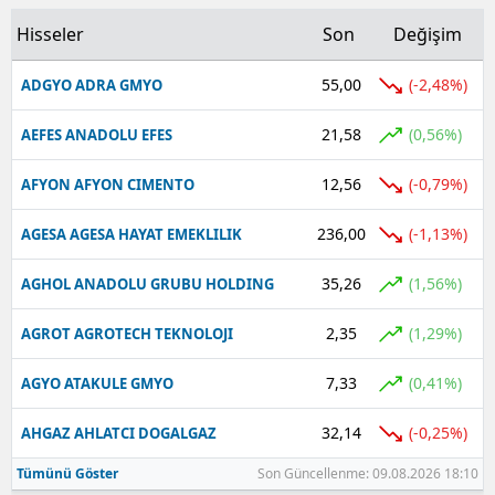
Hisseler
Son
Değişim
Yalova
55,00
(-2,48%)
ADGYO ADRA GMYO
Karabük
21,58
Kilis
(0,56%)
AEFES ANADOLU EFES
Osmaniye
12,56
(-0,79%)
AFYON AFYON CIMENTO
Düzce
236,00
(-1,13%)
AGESA AGESA HAYAT EMEKLILIK
35,26
(1,56%)
AGHOL ANADOLU GRUBU HOLDING
2,35
(1,29%)
AGROT AGROTECH TEKNOLOJI
7,33
(0,41%)
AGYO ATAKULE GMYO
32,14
(-0,25%)
AHGAZ AHLATCI DOGALGAZ
Tümünü Göster
Son Güncellenme: 09.08.2026 18:10