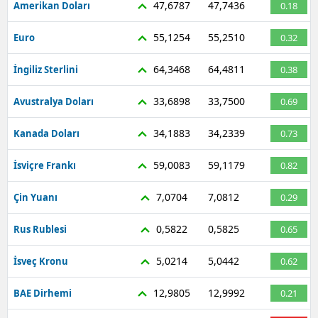
47,6787
47,7436
Amerikan Doları
0.18
Mersin
55,1254
55,2510
Euro
0.32
İstanbul
64,3468
64,4811
İngiliz Sterlini
0.38
İzmir
33,6898
33,7500
Avustralya Doları
0.69
Kars
34,1883
34,2339
Kanada Doları
0.73
Kastamonu
59,0083
59,1179
Kayseri
İsviçre Frankı
0.82
Kırklareli
7,0704
7,0812
Çin Yuanı
0.29
Kırşehir
0,5822
0,5825
Rus Rublesi
0.65
Kocaeli
5,0214
5,0442
İsveç Kronu
0.62
Konya
12,9805
12,9992
BAE Dirhemi
0.21
Kütahya