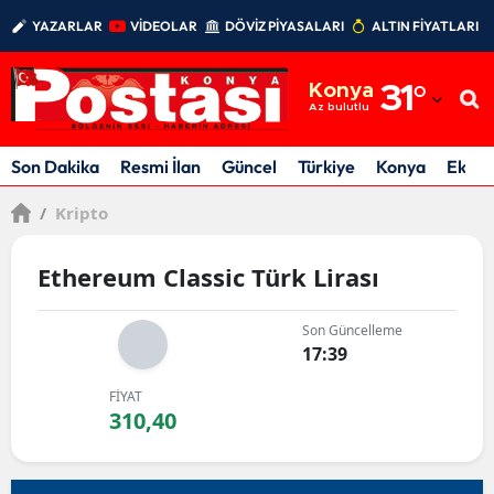
YAZARLAR
VİDEOLAR
DÖVİZ PİYASALARI
ALTIN FİYATLARI
Adana
Konya
31
°
Adıyaman
Az bulutlu
Afyonkarahisar
Son Dakika
Resmi İlan
Güncel
Türkiye
Konya
Ekon
Ağrı
/
Kripto
Amasya
Ethereum Classic Türk Lirası
Ankara
Son Güncelleme
Antalya
17:39
Artvin
FİYAT
310,40
Aydın
Balıkesir