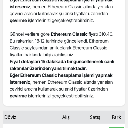
isterseniz
, hemen Ethereum Classic altında yer alan
Edirne
çevirici aracını kullanarak şu anki fiyatlar üzerinden
Elazığ
çevirme
işlemlerinizi gerçekleştirebilirsiniz.
Erzincan
Güncel verilere göre
Ethereum Classic
fiyatı 310,40.
Bu rakamlar, 18:12 tarihinde güncellendi. Ethereum
Erzurum
Classic sayfasından anlık olarak Ethereum Classic
Eskişehir
fiyatları hakkında bilgi alabilirsiniz.
Fiyat detayları 15 dakikada bir güncellenerek canlı
Gaziantep
rakamlar üzerinden yansıtılmaktadır.
Eğer Ethereum Classic hesaplama işlemi yapmak
Giresun
isterseniz
, hemen Ethereum Classic altında yer alan
çevirici aracını kullanarak şu anki fiyatlar üzerinden
Gümüşhane
çevirme
işlemlerinizi gerçekleştirebilirsiniz.
Hakkari
Hatay
Döviz
Alış
Satış
Fark
Isparta