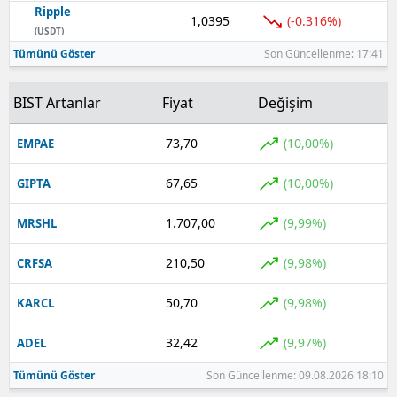
Ripple
1,0395
(-0.316%)
Yozgat
(USDT)
Tümünü Göster
Son Güncellenme: 17:41
Zonguldak
BIST Artanlar
Fiyat
Değişim
Aksaray
Bayburt
73,70
(10,00%)
EMPAE
Karaman
67,65
(10,00%)
GIPTA
Kırıkkale
1.707,00
(9,99%)
MRSHL
Batman
210,50
(9,98%)
CRFSA
Şırnak
50,70
(9,98%)
KARCL
Bartın
32,42
(9,97%)
ADEL
Ardahan
Tümünü Göster
Son Güncellenme: 09.08.2026 18:10
Iğdır