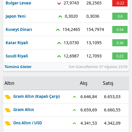
27,9743
28,2565
Bulgar Levası
-0.22
Malatya
0,3020
0,3036
Japon Yeni
0.6
Manisa
154,2465
154,7974
Kuveyt Dinarı
0.54
Kahramanmaraş
13,0730
13,1095
Katar Riyali
0.36
Mardin
12,6987
12,7093
Suudi Riyali
0.22
Muğla
Tümünü Göster
Son Güncellenme: 07 Ağustos 23:50
Muş
Nevşehir
Altın
Alış
Satış
Niğde
6.653,03
6.646,84
Gram Altın (Kapalı Çarşı)
Ordu
6.660,55
6.659,69
Gram Altın
Rize
4.342,09
4.341,53
Ons Altın / USD
Sakarya