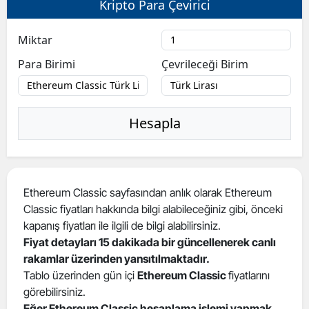
Kripto Para Çevirici
Bilecik
Miktar
Bingöl
Para Birimi
Çevrileceği Birim
Bitlis
Bolu
Hesapla
Burdur
Bursa
Çanakkale
Ethereum Classic sayfasından anlık olarak Ethereum
Classic fiyatları hakkında bilgi alabileceğiniz gibi, önceki
Çankırı
kapanış fiyatları ile ilgili de bilgi alabilirsiniz.
Çorum
Fiyat detayları 15 dakikada bir güncellenerek canlı
rakamlar üzerinden yansıtılmaktadır.
Denizli
Tablo üzerinden gün içi
Ethereum Classic
fiyatlarını
görebilirsiniz.
Diyarbakır
Eğer Ethereum Classic hesaplama işlemi yapmak