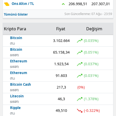
207.307,01
206.998,51
Ons Altın / TL
Samsun
Son Güncellenme: 07 Ağu - 23:59
Tümünü Göster
Siirt
Kripto Para
Fiyat
Değişim
Sinop
Bitcoin
3.102.664
Sivas
(0.035%)
(TL)
Bitcoin
Tekirdağ
65.158,34
(0.051%)
(USDT)
Ethereum
Tokat
1.923,54
(0.037%)
(USDT)
Trabzon
Ethereum
91.603
(0.031%)
(TL)
Tunceli
Bitcoin Cash
217,3
(0%)
(USDT)
Şanlıurfa
Litecoin
46,3
(1.378%)
(USDT)
Uşak
Ripple
49,510
(-0.322%)
(TL)
Van