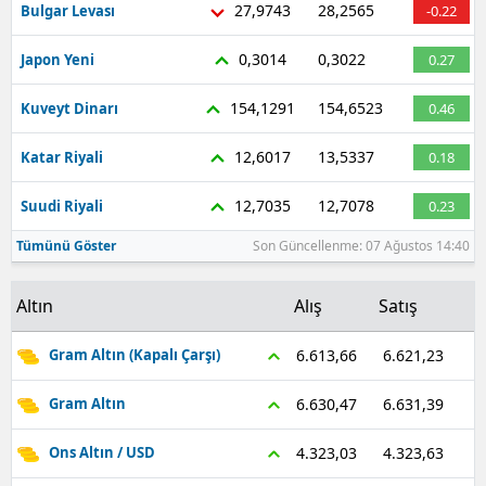
27,9743
28,2565
Bulgar Levası
-0.22
Malatya
0,3014
0,3022
Japon Yeni
0.27
Manisa
154,1291
154,6523
Kuveyt Dinarı
0.46
Kahramanmaraş
12,6017
13,5337
Katar Riyali
0.18
Mardin
12,7035
12,7078
Suudi Riyali
0.23
Muğla
Tümünü Göster
Son Güncellenme: 07 Ağustos 14:40
Muş
Nevşehir
Altın
Alış
Satış
Niğde
6.621,23
6.613,66
Gram Altın (Kapalı Çarşı)
Ordu
6.631,39
6.630,47
Gram Altın
Rize
4.323,63
4.323,03
Ons Altın / USD
Sakarya