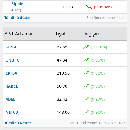
Ripple
1,0330
(-1.694%)
Yozgat
(USDT)
Tümünü Göster
Son Güncellenme: 14:44
Zonguldak
BIST Artanlar
Fiyat
Değişim
Aksaray
Bayburt
67,65
(10,00%)
GIPTA
Karaman
47,34
(9,99%)
QNBFK
Kırıkkale
210,50
(9,98%)
CRFSA
Batman
50,70
(9,98%)
KARCL
Şırnak
32,42
(9,97%)
ADEL
Bartın
148,00
(9,96%)
NETCD
Ardahan
Tümünü Göster
Son Güncellenme: 07.08.2026 14:26
Iğdır