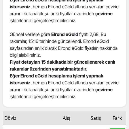
isterseniz
, hemen Elrond eGold altında yer alan çevirici
Edirne
aracını kullanarak şu anki fiyatlar üzerinden
çevirme
Elazığ
işlemlerinizi gerçekleştirebilirsiniz.
Erzincan
Güncel verilere göre
Elrond eGold
fiyatı 2,68. Bu
rakamlar, 15:16 tarihinde güncellendi. Elrond eGold
Erzurum
sayfasından anlık olarak Elrond eGold fiyatları hakkında
Eskişehir
bilgi alabilirsiniz.
Fiyat detayları 15 dakikada bir güncellenerek canlı
Gaziantep
rakamlar üzerinden yansıtılmaktadır.
Eğer Elrond eGold hesaplama işlemi yapmak
Giresun
isterseniz
, hemen Elrond eGold altında yer alan çevirici
aracını kullanarak şu anki fiyatlar üzerinden
çevirme
Gümüşhane
işlemlerinizi gerçekleştirebilirsiniz.
Hakkari
Hatay
Döviz
Alış
Satış
Fark
Isparta