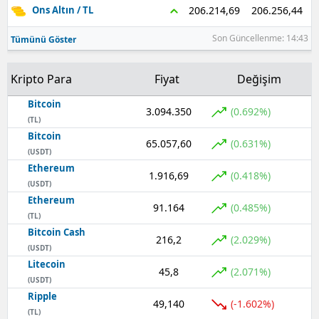
206.256,44
206.214,69
Ons Altın / TL
Samsun
Son Güncellenme: 14:43
Tümünü Göster
Siirt
Kripto Para
Fiyat
Değişim
Sinop
Bitcoin
3.094.350
Sivas
(0.692%)
(TL)
Bitcoin
Tekirdağ
65.057,60
(0.631%)
(USDT)
Ethereum
Tokat
1.916,69
(0.418%)
(USDT)
Trabzon
Ethereum
91.164
(0.485%)
(TL)
Tunceli
Bitcoin Cash
216,2
(2.029%)
(USDT)
Şanlıurfa
Litecoin
45,8
(2.071%)
(USDT)
Uşak
Ripple
49,140
(-1.602%)
(TL)
Van