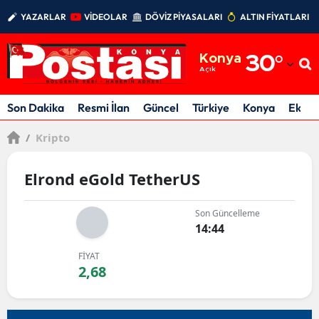
YAZARLAR
VİDEOLAR
DÖVİZ PİYASALARI
ALTIN FİYATLARI
Adana
Konya
30
°
Adıyaman
Açık
Afyonkarahisar
Son Dakika
Resmi İlan
Güncel
Türkiye
Konya
Ekon
Ağrı
/
Kripto
Amasya
Elrond eGold TetherUS
Ankara
Son Güncelleme
Antalya
14:44
Artvin
FİYAT
2,68
Aydın
Balıkesir