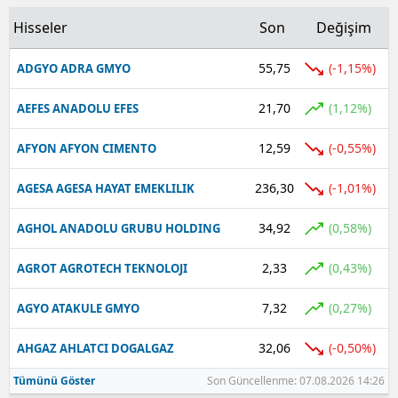
Hisseler
Son
Değişim
Yalova
55,75
(-1,15%)
ADGYO ADRA GMYO
Karabük
21,70
Kilis
(1,12%)
AEFES ANADOLU EFES
Osmaniye
12,59
(-0,55%)
AFYON AFYON CIMENTO
Düzce
236,30
(-1,01%)
AGESA AGESA HAYAT EMEKLILIK
34,92
(0,58%)
AGHOL ANADOLU GRUBU HOLDING
2,33
(0,43%)
AGROT AGROTECH TEKNOLOJI
7,32
(0,27%)
AGYO ATAKULE GMYO
32,06
(-0,50%)
AHGAZ AHLATCI DOGALGAZ
Tümünü Göster
Son Güncellenme: 07.08.2026 14:26