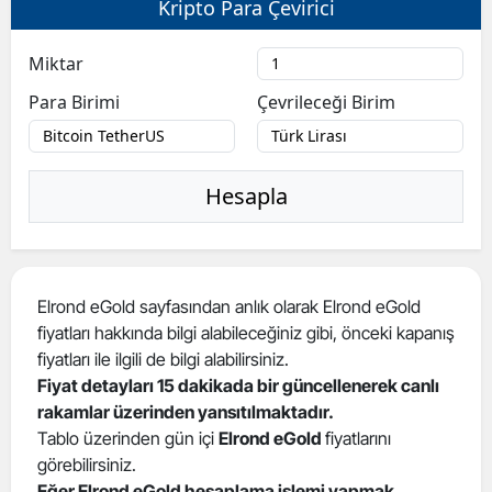
Kripto Para Çevirici
Bilecik
Miktar
Bingöl
Para Birimi
Çevrileceği Birim
Bitlis
Bolu
Hesapla
Burdur
Bursa
Çanakkale
Elrond eGold sayfasından anlık olarak Elrond eGold
fiyatları hakkında bilgi alabileceğiniz gibi, önceki kapanış
Çankırı
fiyatları ile ilgili de bilgi alabilirsiniz.
Çorum
Fiyat detayları 15 dakikada bir güncellenerek canlı
rakamlar üzerinden yansıtılmaktadır.
Denizli
Tablo üzerinden gün içi
Elrond eGold
fiyatlarını
görebilirsiniz.
Diyarbakır
Eğer Elrond eGold hesaplama işlemi yapmak