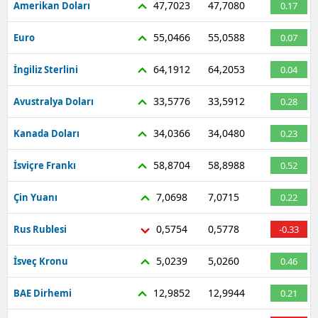
47,7023
47,7080
Amerikan Doları
0.17
Mersin
55,0466
55,0588
Euro
0.07
İstanbul
64,1912
64,2053
İngiliz Sterlini
0.04
İzmir
33,5776
33,5912
Avustralya Doları
0.28
Kars
34,0366
34,0480
Kanada Doları
0.23
Kastamonu
58,8704
58,8988
Kayseri
İsviçre Frankı
0.52
Kırklareli
7,0698
7,0715
Çin Yuanı
0.22
Kırşehir
0,5754
0,5778
Rus Rublesi
-0.33
Kocaeli
5,0239
5,0260
İsveç Kronu
0.46
Konya
12,9852
12,9944
BAE Dirhemi
0.21
Kütahya