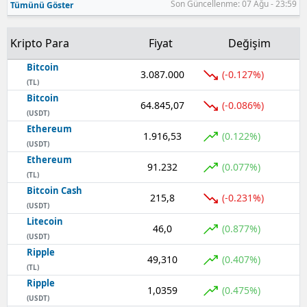
Son Güncellenme: 07 Ağu - 23:59
Tümünü Göster
Samsun
Kripto Para
Fiyat
Değişim
Siirt
Bitcoin
3.087.000
(-0.127%)
Sinop
(TL)
Bitcoin
64.845,07
(-0.086%)
Sivas
(USDT)
Ethereum
Tekirdağ
1.916,53
(0.122%)
(USDT)
Ethereum
Tokat
91.232
(0.077%)
(TL)
Bitcoin Cash
Trabzon
215,8
(-0.231%)
(USDT)
Tunceli
Litecoin
46,0
(0.877%)
(USDT)
Şanlıurfa
Ripple
49,310
(0.407%)
(TL)
Uşak
Ripple
1,0359
(0.475%)
(USDT)
Van