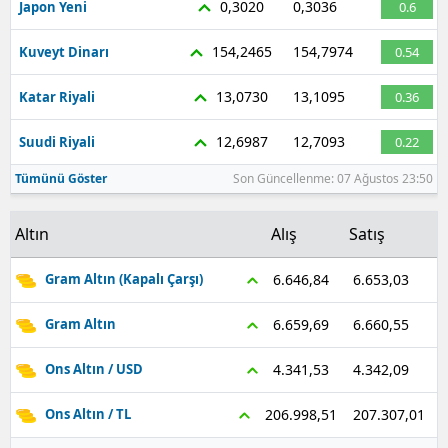
0,3020
0,3036
Japon Yeni
0.6
Malatya
154,2465
154,7974
Kuveyt Dinarı
0.54
Manisa
13,0730
13,1095
Katar Riyali
0.36
Kahramanmaraş
12,6987
12,7093
Suudi Riyali
0.22
Mardin
Tümünü Göster
Son Güncellenme: 07 Ağustos 23:50
Muğla
Altın
Alış
Satış
Muş
Nevşehir
6.653,03
6.646,84
Gram Altın (Kapalı Çarşı)
Niğde
6.660,55
6.659,69
Gram Altın
Ordu
4.342,09
4.341,53
Ons Altın / USD
Rize
207.307,01
206.998,51
Ons Altın / TL
Sakarya