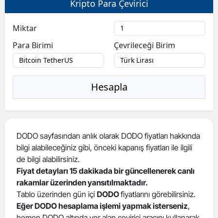
Kripto Para Çevirici
Bilecik
Miktar
Bingöl
Para Birimi
Çevrileceği Birim
Bitlis
Bolu
Hesapla
Burdur
Bursa
Çanakkale
DODO sayfasından anlık olarak DODO fiyatları hakkında
bilgi alabileceğiniz gibi, önceki kapanış fiyatları ile ilgili
Çankırı
de bilgi alabilirsiniz.
Çorum
Fiyat detayları 15 dakikada bir güncellenerek canlı
rakamlar üzerinden yansıtılmaktadır.
Denizli
Tablo üzerinden gün içi
DODO
fiyatlarını görebilirsiniz.
Eğer DODO hesaplama işlemi yapmak isterseniz
,
Diyarbakır
hemen DODO altında yer alan çevirici aracını kullanarak