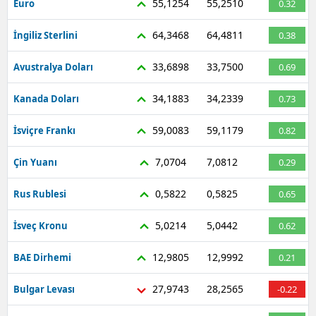
55,1254
55,2510
Euro
0.32
Mersin
64,3468
64,4811
İngiliz Sterlini
0.38
İstanbul
33,6898
33,7500
Avustralya Doları
0.69
İzmir
34,1883
34,2339
Kanada Doları
0.73
Kars
59,0083
59,1179
İsviçre Frankı
0.82
Kastamonu
7,0704
7,0812
Çin Yuanı
0.29
Kayseri
Kırklareli
0,5822
0,5825
Rus Rublesi
0.65
Kırşehir
5,0214
5,0442
İsveç Kronu
0.62
Kocaeli
12,9805
12,9992
BAE Dirhemi
0.21
Konya
27,9743
28,2565
Bulgar Levası
-0.22
Kütahya