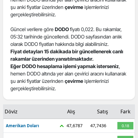
şu anki fiyatlar üzerinden
çevirme
işlemlerinizi
Edirne
gerçekleştirebilirsiniz.
Elazığ
Güncel verilere göre
DODO
fiyatı 0,022. Bu rakamlar,
Erzincan
05:32 tarihinde güncellendi. DODO sayfasından anlık
olarak DODO fiyatları hakkında bilgi alabilirsiniz.
Erzurum
Fiyat detayları 15 dakikada bir güncellenerek canlı
Eskişehir
rakamlar üzerinden yansıtılmaktadır.
Eğer DODO hesaplama işlemi yapmak isterseniz
,
Gaziantep
hemen DODO altında yer alan çevirici aracını kullanarak
şu anki fiyatlar üzerinden
çevirme
işlemlerinizi
Giresun
gerçekleştirebilirsiniz.
Gümüşhane
Hakkari
Döviz
Alış
Satış
Fark
Hatay
47,6787
47,7436
Amerikan Doları
0.18
Isparta