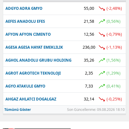
55,00
(-2,48%)
ADGYO ADRA GMYO
Yalova
21,58
(0,56%)
AEFES ANADOLU EFES
Karabük
12,56
(-0,79%)
AFYON AFYON CIMENTO
Kilis
Osmaniye
236,00
(-1,13%)
AGESA AGESA HAYAT EMEKLILIK
Düzce
35,26
(1,56%)
AGHOL ANADOLU GRUBU HOLDING
2,35
(1,29%)
AGROT AGROTECH TEKNOLOJI
7,33
(0,41%)
AGYO ATAKULE GMYO
32,14
(-0,25%)
AHGAZ AHLATCI DOGALGAZ
Tümünü Göster
Son Güncellenme: 09.08.2026 18:10