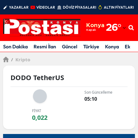
YAZARLAR
VİDEOLAR
DÖVİZ PİYASALARI
ALTIN FİYATLARI
Adana
Konya
26
°
Adıyaman
Kapalı
Afyonkarahisar
Son Dakika
Resmi İlan
Güncel
Türkiye
Konya
Ekon
Ağrı
/
Kripto
Amasya
DODO TetherUS
Ankara
Son Güncelleme
Antalya
05:10
Artvin
FİYAT
0,022
Aydın
Balıkesir