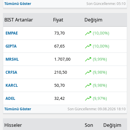
Tümünü Göster
Son Güncellenme: 05:10
Yozgat
BIST Artanlar
Fiyat
Değişim
Zonguldak
73,70
(10,00%)
EMPAE
Aksaray
67,65
(10,00%)
GIPTA
Bayburt
Karaman
1.707,00
(9,99%)
MRSHL
Kırıkkale
210,50
(9,98%)
CRFSA
Batman
50,70
(9,98%)
KARCL
Şırnak
32,42
(9,97%)
ADEL
Bartın
Tümünü Göster
Son Güncellenme: 09.08.2026 18:10
Ardahan
Hisseler
Son
Değişim
Iğdır