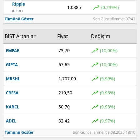
Ripple
1,0385
(0.299%)
Yozgat
(USDT)
Tümünü Göster
Son Güncellenme: 07:43
Zonguldak
BIST Artanlar
Fiyat
Değişim
Aksaray
Bayburt
73,70
(10,00%)
EMPAE
Karaman
67,65
(10,00%)
GIPTA
Kırıkkale
1.707,00
(9,99%)
MRSHL
Batman
210,50
(9,98%)
CRFSA
Şırnak
50,70
(9,98%)
KARCL
Bartın
32,42
(9,97%)
ADEL
Ardahan
Tümünü Göster
Son Güncellenme: 09.08.2026 18:10
Iğdır