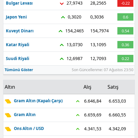
27,9743
28,2565
Bulgar Levası
-0.22
Malatya
0,3020
0,3036
Japon Yeni
0.6
Manisa
154,2465
154,7974
Kuveyt Dinarı
0.54
Kahramanmaraş
13,0730
13,1095
Katar Riyali
0.36
Mardin
12,6987
12,7093
Suudi Riyali
0.22
Muğla
Tümünü Göster
Son Güncellenme: 07 Ağustos 23:50
Muş
Nevşehir
Altın
Alış
Satış
Niğde
6.653,03
6.646,84
Gram Altın (Kapalı Çarşı)
Ordu
6.660,55
6.659,69
Gram Altın
Rize
4.342,09
4.341,53
Ons Altın / USD
Sakarya