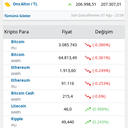
207.307,01
206.998,51
Ons Altın / TL
Samsun
Son Güncellenme: 07 Ağu - 23:59
Tümünü Göster
Siirt
Kripto Para
Fiyat
Değişim
Sinop
Bitcoin
3.085.743
Sivas
(-0.386%)
(TL)
Bitcoin
Tekirdağ
64.813,49
(-0.361%)
(USDT)
Ethereum
Tokat
1.913,60
(-0.249%)
(USDT)
Trabzon
Ethereum
91.116
(-0.253%)
(TL)
Tunceli
Bitcoin Cash
215,4
(-0.6%)
(USDT)
Şanlıurfa
Litecoin
46,0
(0.988%)
(USDT)
Uşak
Ripple
49,440
(0.243%)
(TL)
Van