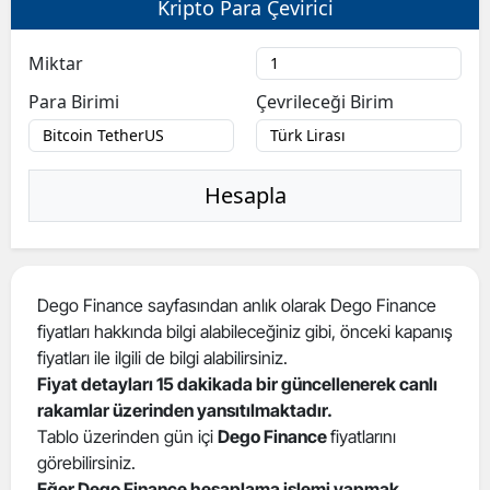
Kripto Para Çevirici
Bilecik
Miktar
Bingöl
Para Birimi
Çevrileceği Birim
Bitlis
Bolu
Hesapla
Burdur
Bursa
Çanakkale
Dego Finance sayfasından anlık olarak Dego Finance
fiyatları hakkında bilgi alabileceğiniz gibi, önceki kapanış
Çankırı
fiyatları ile ilgili de bilgi alabilirsiniz.
Çorum
Fiyat detayları 15 dakikada bir güncellenerek canlı
rakamlar üzerinden yansıtılmaktadır.
Denizli
Tablo üzerinden gün içi
Dego Finance
fiyatlarını
görebilirsiniz.
Diyarbakır
Eğer Dego Finance hesaplama işlemi yapmak