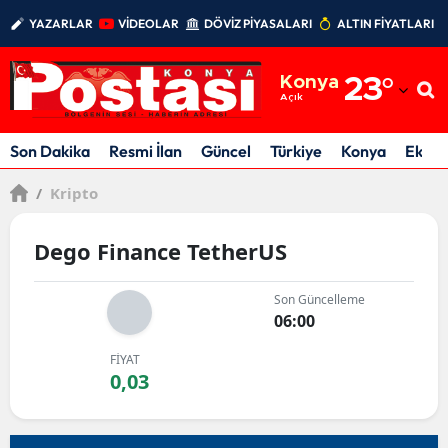
YAZARLAR
VİDEOLAR
DÖVİZ PİYASALARI
ALTIN FİYATLARI
Adana
Konya
23
°
Adıyaman
Açık
Afyonkarahisar
Son Dakika
Resmi İlan
Güncel
Türkiye
Konya
Ekon
Ağrı
/
Kripto
Amasya
Dego Finance TetherUS
Ankara
Son Güncelleme
Antalya
06:00
Artvin
FİYAT
0,03
Aydın
Balıkesir