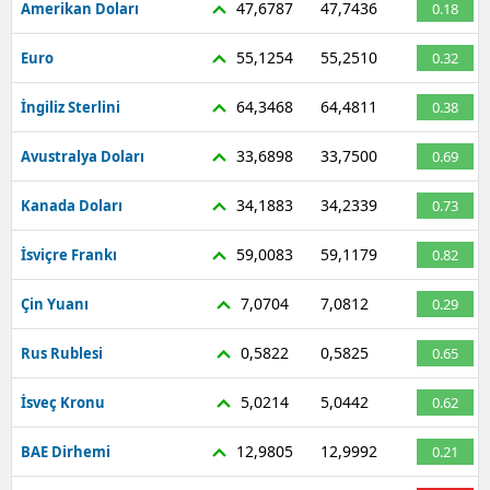
47,6787
47,7436
Amerikan Doları
0.18
Mersin
55,1254
55,2510
Euro
0.32
İstanbul
64,3468
64,4811
İngiliz Sterlini
0.38
İzmir
33,6898
33,7500
Avustralya Doları
0.69
Kars
34,1883
34,2339
Kanada Doları
0.73
Kastamonu
59,0083
59,1179
Kayseri
İsviçre Frankı
0.82
Kırklareli
7,0704
7,0812
Çin Yuanı
0.29
Kırşehir
0,5822
0,5825
Rus Rublesi
0.65
Kocaeli
5,0214
5,0442
İsveç Kronu
0.62
Konya
12,9805
12,9992
BAE Dirhemi
0.21
Kütahya