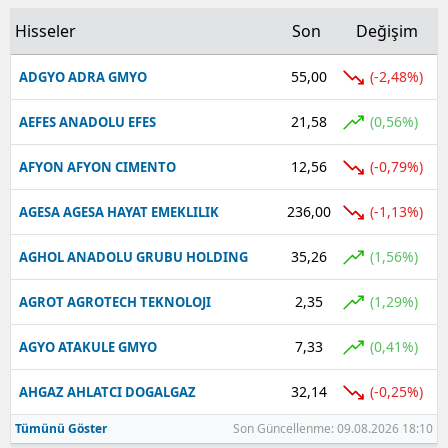
Hisseler
Son
Değişim
Yalova
55,00
(-2,48%)
ADGYO ADRA GMYO
Karabük
21,58
Kilis
(0,56%)
AEFES ANADOLU EFES
Osmaniye
12,56
(-0,79%)
AFYON AFYON CIMENTO
Düzce
236,00
(-1,13%)
AGESA AGESA HAYAT EMEKLILIK
35,26
(1,56%)
AGHOL ANADOLU GRUBU HOLDING
2,35
(1,29%)
AGROT AGROTECH TEKNOLOJI
7,33
(0,41%)
AGYO ATAKULE GMYO
32,14
(-0,25%)
AHGAZ AHLATCI DOGALGAZ
Tümünü Göster
Son Güncellenme: 09.08.2026 18:10