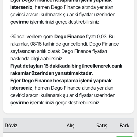
isterseniz
, hemen Dego Finance altında yer alan
Edirne
çevirici aracını kullanarak şu anki fiyatlar üzerinden
Elazığ
çevirme
işlemlerinizi gerçekleştirebilirsiniz.
Erzincan
Güncel verilere göre
Dego Finance
fiyatı 0,03. Bu
rakamlar, 08:16 tarihinde güncellendi. Dego Finance
Erzurum
sayfasından anlık olarak Dego Finance fiyatları
Eskişehir
hakkında bilgi alabilirsiniz.
Fiyat detayları 15 dakikada bir güncellenerek canlı
Gaziantep
rakamlar üzerinden yansıtılmaktadır.
Eğer Dego Finance hesaplama işlemi yapmak
Giresun
isterseniz
, hemen Dego Finance altında yer alan
çevirici aracını kullanarak şu anki fiyatlar üzerinden
Gümüşhane
çevirme
işlemlerinizi gerçekleştirebilirsiniz.
Hakkari
Hatay
Döviz
Alış
Satış
Fark
Isparta