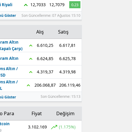
12,7033
12,7079
 Riyali
0.23
ü Göster
Son Güncellenme: 07 Ağustos 15:10
Alış
Satış
ram Altın
6.617,81
6.610,25
Kapalı Çarşı)
6.625,78
6.624,85
ram Altın
ns Altın /
4.319,98
4.319,37
USD
ns Altın /
206.119,46
206.068,87
L
Son Güncellenme: 15:13
ü Göster
to Para
Fiyat
Değişim
tcoin
3.102.169
(1.175%)
)