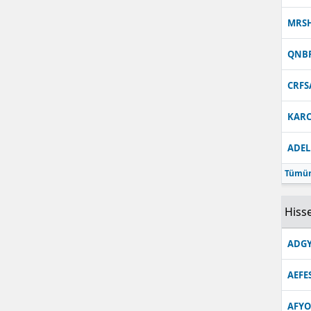
Malatya
MRS
Manisa
QNB
Kahramanmaraş
CRFS
Mardin
KARC
Muğla
ADEL
Muş
Tümün
Nevşehir
Hisse
Niğde
ADGY
Ordu
AEFE
Rize
Sakarya
AFYO