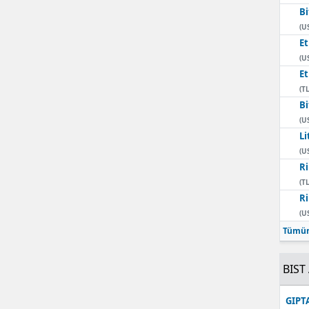
Bi
Mersin
(U
E
İstanbul
(U
E
İzmir
(TL
Kars
Bi
(U
Kastamonu
Li
(U
Kayseri
Ri
(TL
Kırklareli
Ri
(U
Kırşehir
Tümün
Kocaeli
BIST 
Konya
GIPT
Kütahya