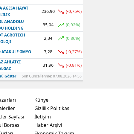
A AGESA HAYAT
236,90
(-0,75%)
LILIK
OL ANADOLU
35,04
(0,92%)
BU HOLDING
T AGROTECH
2,34
(0,86%)
OLOJI
7,28
(-0,27%)
 ATAKULE GMYO
Z AHLATCI
31,96
(-0,81%)
ALGAZ
ü Göster
Son Güncellenme: 07.08.2026 14:56
azarları
Künye
leriler
Gizlilik Politikası
ler Sayfası
İletişim
ul Borsası
Haber Arşivi
urları
Ekonomik Takvim