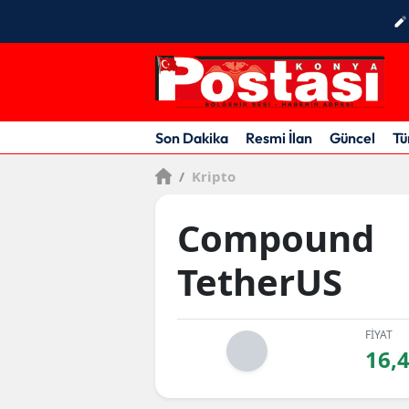
Son Dakika
Resmi İlan
Güncel
Tü
/
Kripto
Compound
TetherUS
FİYAT
16,