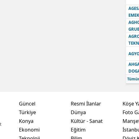
AGES
Samsun
EMEK
AGH
Siirt
GRU
Sinop
AGRO
TEKN
Sivas
AGYO
Tekirdağ
AHGA
DOG
Tokat
Tümün
Trabzon
Tunceli
Güncel
Resmi İlanlar
Köşe Y
Türkiye
Dünya
Foto Ga
Şanlıurfa
Konya
Kültür - Sanat
Manşet
t
Uşak
Ekonomi
Eğitim
İstanb
Van
Teknoloji
Bilim
Döviz K