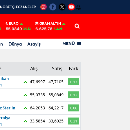
NÖBETÇİ ECZANELER
12
EURO
GRAM ALTIN
55,0849
6.625,78
7
%0.12
% 2,05
in
Dünya
Asayiş
MENÜ
z
Alış
Satış
Fark
ikan
47,6997
47,7105
0.17
ı
55,0735
55,0849
0.12
64,2053
64,2217
z Sterlini
0.06
tralya
33,5854
33,6025
0.31
ı