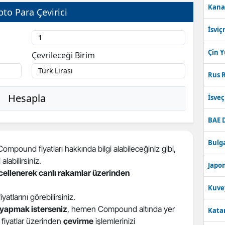
Kana
pto Para Çevirici
Bilecik
İsviç
Bingöl
Bitlis
Çin 
Çevrileceği Birim
Bolu
Rus R
Burdur
Hesapla
İsve
Bursa
BAE 
Çanakkale
Bulga
pound fiyatları hakkında bilgi alabileceğiniz gibi,
Çankırı
 alabilirsiniz.
Japon
ncellenerek canlı rakamlar üzerinden
Çorum
Kuve
Denizli
fiyatlarını görebilirsiniz.
yapmak isterseniz
, hemen Compound altında yer
Katar
Diyarbakır
i fiyatlar üzerinden
çevirme
işlemlerinizi