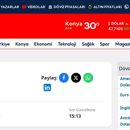
YAZARLAR
VİDEOLAR
DÖVİZ PİYASALARI
ALTIN FİYATLARI
Adana
Konya
30
°
DOLAR
Adıyaman
47,7105
Açık
%0.1
Afyonkarahisar
rkiye
Konya
Ekonomi
Teknoloji
Sağlık
Spor
Magaz
Ağrı
Amasya
Dövi
Ankara
Paylaş:
Amer
Dolar
Antalya
Euro
Artvin
İngili
Son Güncelleme
4
Aydın
15:13
Avus
Dolar
Balıkesir