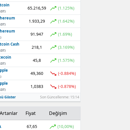
tcoin
65.216,59
(1.125%)
SDT)
thereum
1.933,29
(1.642%)
SDT)
thereum
91.947
(1.69%)
)
tcoin Cash
218,1
(3.169%)
SDT)
tecoin
45,8
(1.575%)
SDT)
pple
49,360
(-0.884%)
)
pple
1,0383
(-0.878%)
SDT)
ü Göster
Son Güncellenme: 15:14
Artanlar
Fiyat
Değişim
67,65
(10,00%)
A