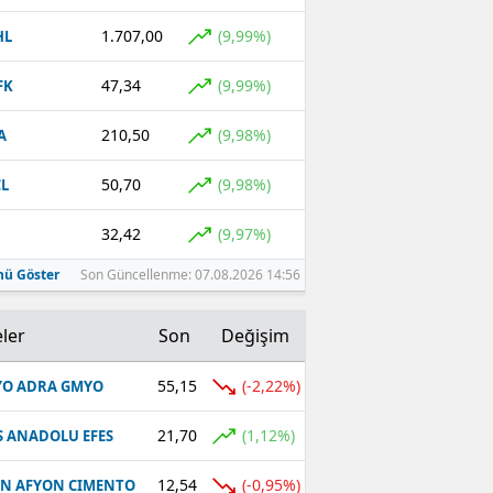
1.707,00
(9,99%)
HL
47,34
(9,99%)
FK
210,50
(9,98%)
A
50,70
(9,98%)
L
32,42
(9,97%)
ü Göster
Son Güncellenme: 07.08.2026 14:56
ler
Son
Değişim
55,15
(-2,22%)
O ADRA GMYO
21,70
(1,12%)
S ANADOLU EFES
12,54
(-0,95%)
N AFYON CIMENTO