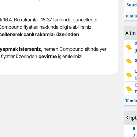
Suudi
Edirne
Tümün
atı 16,4. Bu rakamlar, 15:37 tarihinde güncellendi.
Elazığ
pound fiyatları hakkında bilgi alabilirsiniz.
Altın
Erzincan
ncellenerek canlı rakamlar üzerinden
G
Erzurum
yapmak isterseniz
, hemen Compound altında yer
(
i fiyatlar üzerinden
çevirme
işlemlerinizi
Eskişehir
G
Gaziantep
O
Giresun
O
T
Gümüşhane
Tümün
Hakkari
Krip
Hatay
Bi
Isparta
(TL