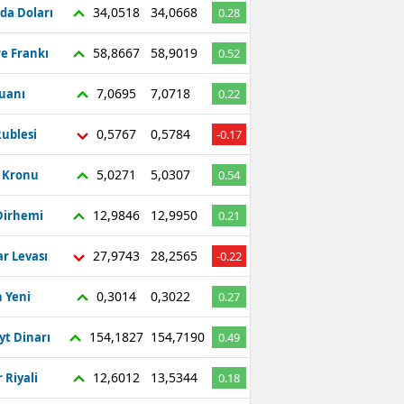
34,0518
34,0668
da Doları
0.28
58,8667
58,9019
re Frankı
0.52
7,0695
7,0718
Yuanı
0.22
0,5767
0,5784
ublesi
-0.17
5,0271
5,0307
ç Kronu
0.54
12,9846
12,9950
Dirhemi
0.21
27,9743
28,2565
r Levası
-0.22
0,3014
0,3022
 Yeni
0.27
154,1827
154,7190
yt Dinarı
0.49
12,6012
13,5344
 Riyali
0.18