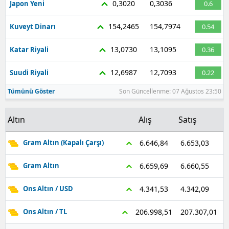
0,3020
0,3036
Japon Yeni
0.6
Malatya
154,2465
154,7974
Kuveyt Dinarı
0.54
Manisa
13,0730
13,1095
Katar Riyali
0.36
Kahramanmaraş
12,6987
12,7093
Suudi Riyali
0.22
Mardin
Tümünü Göster
Son Güncellenme: 07 Ağustos 23:50
Muğla
Altın
Alış
Satış
Muş
Nevşehir
6.653,03
6.646,84
Gram Altın (Kapalı Çarşı)
Niğde
6.660,55
6.659,69
Gram Altın
Ordu
4.342,09
4.341,53
Ons Altın / USD
Rize
207.307,01
206.998,51
Ons Altın / TL
Sakarya