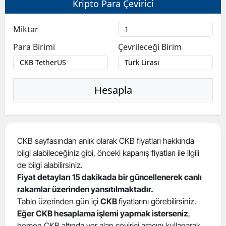
Kripto Para Çevirici
Bilecik
Miktar
Bingöl
Para Birimi
Çevrileceği Birim
Bitlis
Bolu
Hesapla
Burdur
Bursa
Çanakkale
CKB sayfasından anlık olarak CKB fiyatları hakkında
bilgi alabileceğiniz gibi, önceki kapanış fiyatları ile ilgili
Çankırı
de bilgi alabilirsiniz.
Çorum
Fiyat detayları 15 dakikada bir güncellenerek canlı
rakamlar üzerinden yansıtılmaktadır.
Denizli
Tablo üzerinden gün içi
CKB
fiyatlarını görebilirsiniz.
Eğer CKB hesaplama işlemi yapmak isterseniz
,
Diyarbakır
hemen CKB altında yer alan çevirici aracını kullanarak