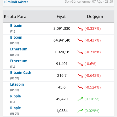
Son Güncellenme: 07 Ağu - 23:59
Tümünü Göster
Samsun
Kripto Para
Fiyat
Değişim
Siirt
Bitcoin
3.091.330
(-0.337%)
Sinop
(TL)
Bitcoin
64.941,40
(-0.437%)
Sivas
(USDT)
Ethereum
Tekirdağ
1.920,16
(-0.716%)
(USDT)
Ethereum
Tokat
91.401
(-0.6%)
(TL)
Bitcoin Cash
Trabzon
216,7
(-0.642%)
(USDT)
Tunceli
Litecoin
45,6
(-0.524%)
(USDT)
Şanlıurfa
Ripple
49,420
(0.101%)
(TL)
Uşak
Ripple
1,0384
(0.029%)
(USDT)
Van