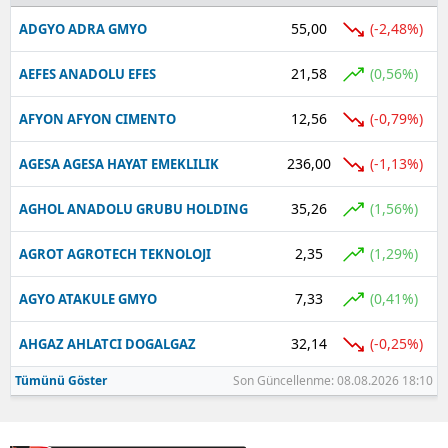
55,00
(-2,48%)
ADGYO ADRA GMYO
Yalova
21,58
(0,56%)
AEFES ANADOLU EFES
Karabük
12,56
(-0,79%)
AFYON AFYON CIMENTO
Kilis
Osmaniye
236,00
(-1,13%)
AGESA AGESA HAYAT EMEKLILIK
Düzce
35,26
(1,56%)
AGHOL ANADOLU GRUBU HOLDING
2,35
(1,29%)
AGROT AGROTECH TEKNOLOJI
7,33
(0,41%)
AGYO ATAKULE GMYO
32,14
(-0,25%)
AHGAZ AHLATCI DOGALGAZ
Tümünü Göster
Son Güncellenme: 08.08.2026 18:10