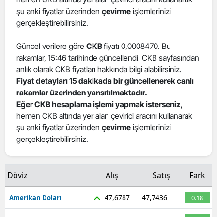
şu anki fiyatlar üzerinden
çevirme
işlemlerinizi
Edirne
gerçekleştirebilirsiniz.
Elazığ
Güncel verilere göre
CKB
fiyatı 0,0008470. Bu
Erzincan
rakamlar, 15:46 tarihinde güncellendi. CKB sayfasından
anlık olarak CKB fiyatları hakkında bilgi alabilirsiniz.
Erzurum
Fiyat detayları 15 dakikada bir güncellenerek canlı
Eskişehir
rakamlar üzerinden yansıtılmaktadır.
Eğer CKB hesaplama işlemi yapmak isterseniz
,
Gaziantep
hemen CKB altında yer alan çevirici aracını kullanarak
şu anki fiyatlar üzerinden
çevirme
işlemlerinizi
Giresun
gerçekleştirebilirsiniz.
Gümüşhane
Hakkari
Döviz
Alış
Satış
Fark
Hatay
47,6787
47,7436
Amerikan Doları
0.18
Isparta