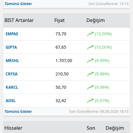
Tümünü Göster
Son Güncellenme: 15:13
Yozgat
BIST Artanlar
Fiyat
Değişim
Zonguldak
73,70
(10,00%)
EMPAE
Aksaray
67,65
(10,00%)
GIPTA
Bayburt
Karaman
1.707,00
(9,99%)
MRSHL
Kırıkkale
210,50
(9,98%)
CRFSA
Batman
50,70
(9,98%)
KARCL
Şırnak
32,42
(9,97%)
ADEL
Bartın
Tümünü Göster
Son Güncellenme: 08.08.2026 18:10
Ardahan
Hisseler
Son
Değişim
Iğdır