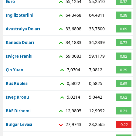
55,1254
55,2510
Euro
0.32
Mersin
64,3468
64,4811
İngiliz Sterlini
0.38
İstanbul
33,6898
33,7500
Avustralya Doları
0.69
İzmir
34,1883
34,2339
Kanada Doları
0.73
Kars
59,0083
59,1179
İsviçre Frankı
0.82
Kastamonu
7,0704
7,0812
Çin Yuanı
0.29
Kayseri
Kırklareli
0,5822
0,5825
Rus Rublesi
0.65
Kırşehir
5,0214
5,0442
İsveç Kronu
0.62
Kocaeli
12,9805
12,9992
BAE Dirhemi
0.21
Konya
27,9743
28,2565
Bulgar Levası
-0.22
Kütahya