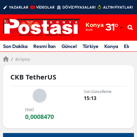
YAZARLAR
VİDEOLAR
DÖVİZ PİYASALARI
ALTIN FİYATLARI
Adana
Konya
31
°
Adıyaman
Açık
Afyonkarahisar
Son Dakika
Resmi İlan
Güncel
Türkiye
Konya
Ekon
Ağrı
/
Kripto
Amasya
CKB TetherUS
Ankara
Son Güncelleme
Antalya
15:13
Artvin
FİYAT
0,0008470
Aydın
Balıkesir