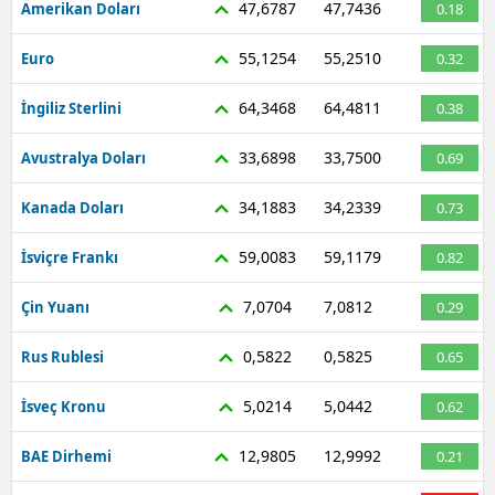
47,6787
47,7436
Amerikan Doları
0.18
Mersin
55,1254
55,2510
Euro
0.32
İstanbul
64,3468
64,4811
İngiliz Sterlini
0.38
İzmir
33,6898
33,7500
Avustralya Doları
0.69
Kars
34,1883
34,2339
Kanada Doları
0.73
Kastamonu
59,0083
59,1179
Kayseri
İsviçre Frankı
0.82
Kırklareli
7,0704
7,0812
Çin Yuanı
0.29
Kırşehir
0,5822
0,5825
Rus Rublesi
0.65
Kocaeli
5,0214
5,0442
İsveç Kronu
0.62
Konya
12,9805
12,9992
BAE Dirhemi
0.21
Kütahya