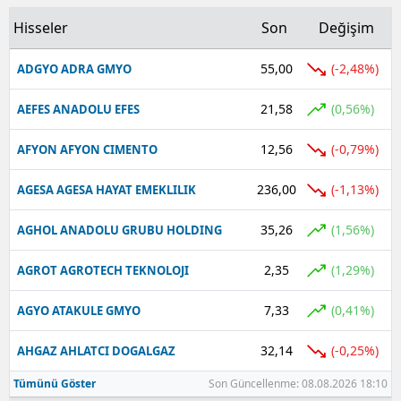
Hisseler
Son
Değişim
Yalova
55,00
(-2,48%)
ADGYO ADRA GMYO
Karabük
21,58
Kilis
(0,56%)
AEFES ANADOLU EFES
Osmaniye
12,56
(-0,79%)
AFYON AFYON CIMENTO
Düzce
236,00
(-1,13%)
AGESA AGESA HAYAT EMEKLILIK
35,26
(1,56%)
AGHOL ANADOLU GRUBU HOLDING
2,35
(1,29%)
AGROT AGROTECH TEKNOLOJI
7,33
(0,41%)
AGYO ATAKULE GMYO
32,14
(-0,25%)
AHGAZ AHLATCI DOGALGAZ
Tümünü Göster
Son Güncellenme: 08.08.2026 18:10