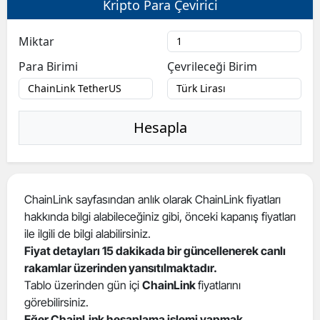
Kripto Para Çevirici
Bilecik
Miktar
Bingöl
Para Birimi
Çevrileceği Birim
Bitlis
Bolu
Hesapla
Burdur
Bursa
Çanakkale
ChainLink sayfasından anlık olarak ChainLink fiyatları
hakkında bilgi alabileceğiniz gibi, önceki kapanış fiyatları
Çankırı
ile ilgili de bilgi alabilirsiniz.
Çorum
Fiyat detayları 15 dakikada bir güncellenerek canlı
rakamlar üzerinden yansıtılmaktadır.
Denizli
Tablo üzerinden gün içi
ChainLink
fiyatlarını
görebilirsiniz.
Diyarbakır
Eğer ChainLink hesaplama işlemi yapmak