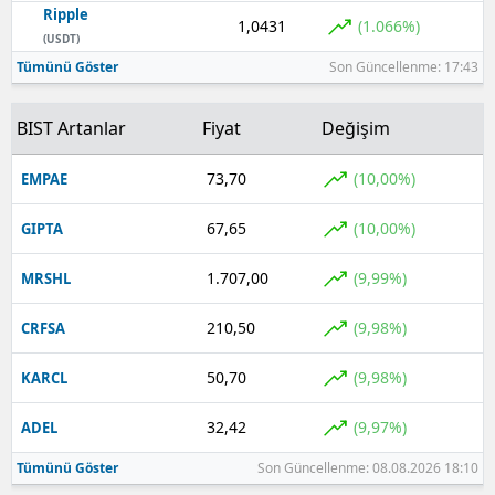
Ripple
1,0431
(1.066%)
Yozgat
(USDT)
Tümünü Göster
Son Güncellenme: 17:43
Zonguldak
BIST Artanlar
Fiyat
Değişim
Aksaray
Bayburt
73,70
(10,00%)
EMPAE
Karaman
67,65
(10,00%)
GIPTA
Kırıkkale
1.707,00
(9,99%)
MRSHL
Batman
210,50
(9,98%)
CRFSA
Şırnak
50,70
(9,98%)
KARCL
Bartın
32,42
(9,97%)
ADEL
Ardahan
Tümünü Göster
Son Güncellenme: 08.08.2026 18:10
Iğdır