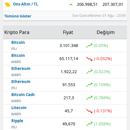
207.307,01
206.998,51
Ons Altın / TL
Samsun
Son Güncellenme: 07 Ağu - 23:59
Tümünü Göster
Siirt
Kripto Para
Fiyat
Değişim
Sinop
Bitcoin
3.101.348
Sivas
(0.05%)
(TL)
Bitcoin
Tekirdağ
65.117,14
(-0.032%)
(USDT)
Ethereum
Tokat
1.922,22
(0.022%)
(USDT)
Trabzon
Ethereum
91.553
(0.109%)
(TL)
Tunceli
Bitcoin Cash
217,3
(0.788%)
(USDT)
Şanlıurfa
Litecoin
45,7
(-0.131%)
(USDT)
Uşak
Ripple
49,670
(1.058%)
(TL)
Van