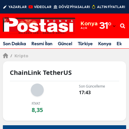
YAZARLAR
VİDEOLAR
DÖVİZ PİYASALARI
ALTIN FİYATLARI
Adana
Konya
31
°
Adıyaman
Açık
Afyonkarahisar
Son Dakika
Resmi İlan
Güncel
Türkiye
Konya
Ekon
Ağrı
/
Kripto
Amasya
ChainLink TetherUS
Ankara
Son Güncelleme
Antalya
17:43
Artvin
FİYAT
8,35
Aydın
Balıkesir