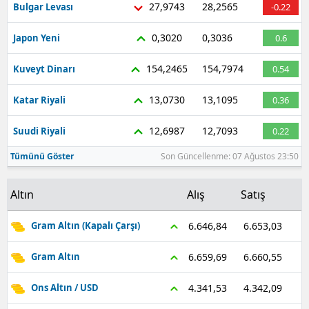
27,9743
28,2565
Bulgar Levası
-0.22
Malatya
0,3020
0,3036
Japon Yeni
0.6
Manisa
154,2465
154,7974
Kuveyt Dinarı
0.54
Kahramanmaraş
13,0730
13,1095
Katar Riyali
0.36
Mardin
12,6987
12,7093
Suudi Riyali
0.22
Muğla
Tümünü Göster
Son Güncellenme: 07 Ağustos 23:50
Muş
Nevşehir
Altın
Alış
Satış
Niğde
6.653,03
6.646,84
Gram Altın (Kapalı Çarşı)
Ordu
6.660,55
6.659,69
Gram Altın
Rize
4.342,09
4.341,53
Ons Altın / USD
Sakarya