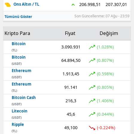
207.307,01
206.998,51
Ons Altın / TL
Samsun
Son Güncellenme: 07 Ağu - 23:59
Tümünü Göster
Siirt
Kripto Para
Fiyat
Değişim
Sinop
Bitcoin
3.090.931
Sivas
(1.028%)
(TL)
Bitcoin
Tekirdağ
64.894,50
(0.807%)
(USDT)
Ethereum
Tokat
1.913,45
(0.598%)
(USDT)
Trabzon
Ethereum
91.141
(0.805%)
(TL)
Tunceli
Bitcoin Cash
216,3
(1.406%)
(USDT)
Şanlıurfa
Litecoin
45,6
(0.044%)
(USDT)
Uşak
Ripple
49,100
(-0.224%)
(TL)
Van