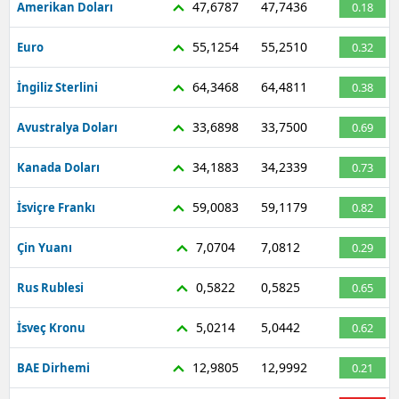
47,6787
47,7436
Amerikan Doları
0.18
Mersin
55,1254
55,2510
Euro
0.32
İstanbul
64,3468
64,4811
İngiliz Sterlini
0.38
İzmir
33,6898
33,7500
Avustralya Doları
0.69
Kars
34,1883
34,2339
Kanada Doları
0.73
Kastamonu
59,0083
59,1179
Kayseri
İsviçre Frankı
0.82
Kırklareli
7,0704
7,0812
Çin Yuanı
0.29
Kırşehir
0,5822
0,5825
Rus Rublesi
0.65
Kocaeli
5,0214
5,0442
İsveç Kronu
0.62
Konya
12,9805
12,9992
BAE Dirhemi
0.21
Kütahya