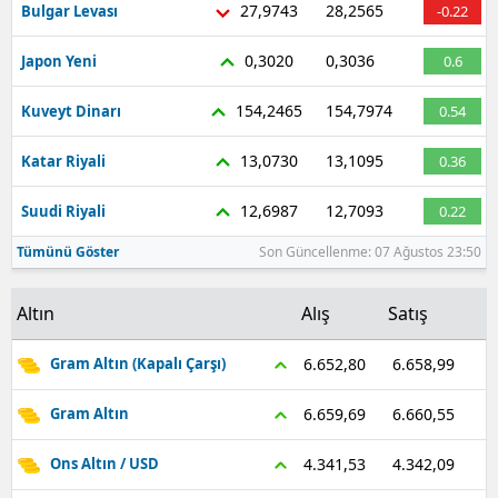
27,9743
28,2565
Bulgar Levası
-0.22
Malatya
0,3020
0,3036
Japon Yeni
0.6
Manisa
154,2465
154,7974
Kuveyt Dinarı
0.54
Kahramanmaraş
13,0730
13,1095
Katar Riyali
0.36
Mardin
12,6987
12,7093
Suudi Riyali
0.22
Muğla
Tümünü Göster
Son Güncellenme: 07 Ağustos 23:50
Muş
Nevşehir
Altın
Alış
Satış
Niğde
6.658,99
6.652,80
Gram Altın (Kapalı Çarşı)
Ordu
6.660,55
6.659,69
Gram Altın
Rize
4.342,09
4.341,53
Ons Altın / USD
Sakarya