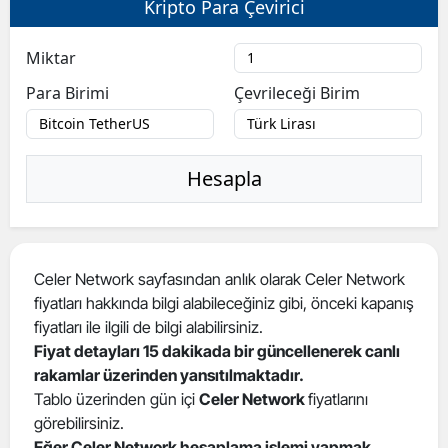
Kripto Para Çevirici
Bilecik
Miktar
Bingöl
Para Birimi
Çevrileceği Birim
Bitlis
Bolu
Hesapla
Burdur
Bursa
Çanakkale
Celer Network sayfasından anlık olarak Celer Network
fiyatları hakkında bilgi alabileceğiniz gibi, önceki kapanış
Çankırı
fiyatları ile ilgili de bilgi alabilirsiniz.
Çorum
Fiyat detayları 15 dakikada bir güncellenerek canlı
rakamlar üzerinden yansıtılmaktadır.
Denizli
Tablo üzerinden gün içi
Celer Network
fiyatlarını
görebilirsiniz.
Diyarbakır
Eğer Celer Network hesaplama işlemi yapmak