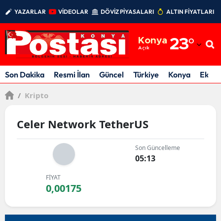
YAZARLAR
VİDEOLAR
DÖVİZ PİYASALARI
ALTIN FİYATLARI
Adana
Konya
23
°
Adıyaman
Açık
Afyonkarahisar
Son Dakika
Resmi İlan
Güncel
Türkiye
Konya
Ekon
Ağrı
/
Kripto
Amasya
Celer Network TetherUS
Ankara
Son Güncelleme
Antalya
05:13
Artvin
FİYAT
0,00175
Aydın
Balıkesir