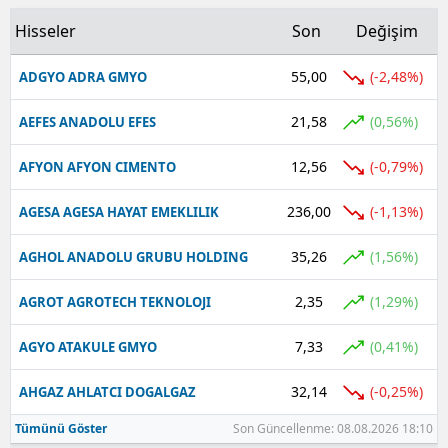
Hisseler
Son
Değişim
Yalova
55,00
(-2,48%)
ADGYO ADRA GMYO
Karabük
21,58
Kilis
(0,56%)
AEFES ANADOLU EFES
Osmaniye
12,56
(-0,79%)
AFYON AFYON CIMENTO
Düzce
236,00
(-1,13%)
AGESA AGESA HAYAT EMEKLILIK
35,26
(1,56%)
AGHOL ANADOLU GRUBU HOLDING
2,35
(1,29%)
AGROT AGROTECH TEKNOLOJI
7,33
(0,41%)
AGYO ATAKULE GMYO
32,14
(-0,25%)
AHGAZ AHLATCI DOGALGAZ
Tümünü Göster
Son Güncellenme: 08.08.2026 18:10