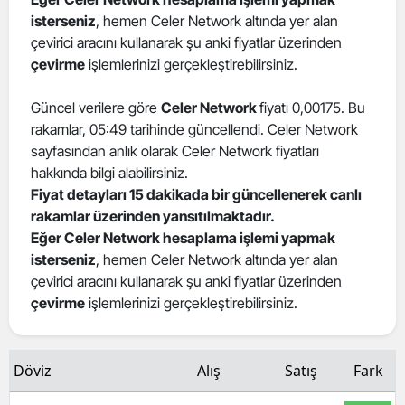
isterseniz
, hemen Celer Network altında yer alan
Edirne
çevirici aracını kullanarak şu anki fiyatlar üzerinden
Elazığ
çevirme
işlemlerinizi gerçekleştirebilirsiniz.
Erzincan
Güncel verilere göre
Celer Network
fiyatı 0,00175. Bu
rakamlar, 05:49 tarihinde güncellendi. Celer Network
Erzurum
sayfasından anlık olarak Celer Network fiyatları
Eskişehir
hakkında bilgi alabilirsiniz.
Fiyat detayları 15 dakikada bir güncellenerek canlı
Gaziantep
rakamlar üzerinden yansıtılmaktadır.
Eğer Celer Network hesaplama işlemi yapmak
Giresun
isterseniz
, hemen Celer Network altında yer alan
çevirici aracını kullanarak şu anki fiyatlar üzerinden
Gümüşhane
çevirme
işlemlerinizi gerçekleştirebilirsiniz.
Hakkari
Hatay
Döviz
Alış
Satış
Fark
Isparta