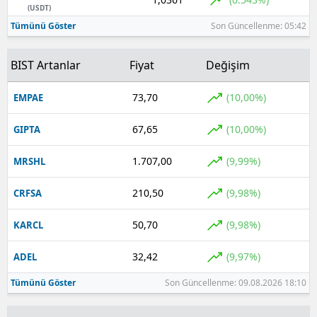
(USDT)
Yozgat
Tümünü Göster
Son Güncellenme: 05:42
Zonguldak
BIST Artanlar
Fiyat
Değişim
Aksaray
73,70
(10,00%)
EMPAE
Bayburt
67,65
(10,00%)
GIPTA
Karaman
1.707,00
(9,99%)
MRSHL
Kırıkkale
210,50
(9,98%)
CRFSA
Batman
50,70
(9,98%)
KARCL
Şırnak
32,42
(9,97%)
ADEL
Bartın
Tümünü Göster
Son Güncellenme: 09.08.2026 18:10
Ardahan
Iğdır