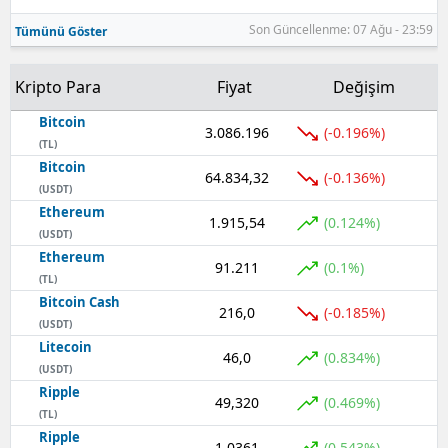
Son Güncellenme: 07 Ağu - 23:59
Tümünü Göster
Samsun
Siirt
Kripto Para
Fiyat
Değişim
Sinop
Bitcoin
3.086.196
(-0.196%)
(TL)
Sivas
Bitcoin
64.834,32
(-0.136%)
(USDT)
Tekirdağ
Ethereum
1.915,54
(0.124%)
(USDT)
Tokat
Ethereum
91.211
(0.1%)
Trabzon
(TL)
Bitcoin Cash
216,0
(-0.185%)
Tunceli
(USDT)
Litecoin
46,0
(0.834%)
Şanlıurfa
(USDT)
Ripple
49,320
Uşak
(0.469%)
(TL)
Ripple
Van
1,0361
(0.543%)