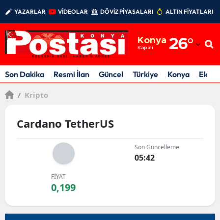
YAZARLAR
VİDEOLAR
DÖVİZ PİYASALARI
ALTIN FİYATLARI
Adana
Konya
26
°
Adıyaman
Kapalı
Afyonkarahisar
Son Dakika
Resmi İlan
Güncel
Türkiye
Konya
Ekon
Ağrı
/
Kripto
Amasya
Cardano TetherUS
Ankara
Son Güncelleme
Antalya
05:42
Artvin
FİYAT
0,199
Aydın
Balıkesir