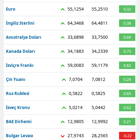
Mersin
55,1254
55,2510
Euro
0.32
İstanbul
64,3468
64,4811
İngiliz Sterlini
0.38
İzmir
33,6898
33,7500
Avustralya Doları
0.69
Kars
34,1883
34,2339
Kanada Doları
0.73
Kastamonu
59,0083
59,1179
İsviçre Frankı
0.82
Kayseri
7,0704
7,0812
Çin Yuanı
0.29
Kırklareli
0,5822
0,5825
Rus Rublesi
0.65
Kırşehir
5,0214
5,0442
İsveç Kronu
0.62
Kocaeli
12,9805
12,9992
BAE Dirhemi
0.21
Konya
27,9743
28,2565
Bulgar Levası
-0.22
Kütahya