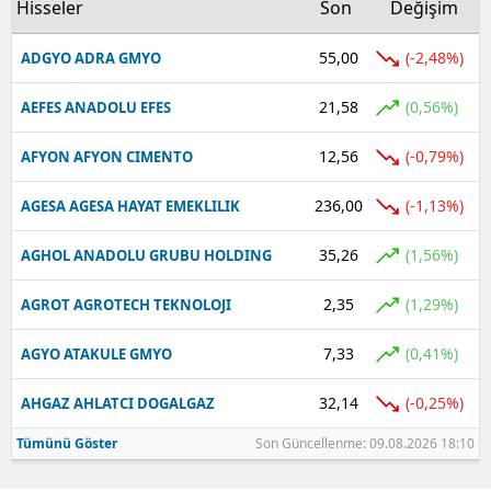
Hisseler
Son
Değişim
Yalova
55,00
(-2,48%)
ADGYO ADRA GMYO
Karabük
21,58
(0,56%)
AEFES ANADOLU EFES
Kilis
12,56
(-0,79%)
AFYON AFYON CIMENTO
Osmaniye
236,00
(-1,13%)
AGESA AGESA HAYAT EMEKLILIK
Düzce
35,26
(1,56%)
AGHOL ANADOLU GRUBU HOLDING
2,35
(1,29%)
AGROT AGROTECH TEKNOLOJI
7,33
(0,41%)
AGYO ATAKULE GMYO
32,14
(-0,25%)
AHGAZ AHLATCI DOGALGAZ
Tümünü Göster
Son Güncellenme: 09.08.2026 18:10