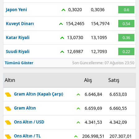
0,3020
0,3036
Malatya
Japon Yeni
0.6
Manisa
154,2465
154,7974
Kuveyt Dinarı
0.54
Kahramanmaraş
13,0730
13,1095
Katar Riyali
0.36
Mardin
12,6987
12,7093
Suudi Riyali
0.22
Muğla
Tümünü Göster
Son Güncellenme: 07 Ağustos 23:50
Muş
Altın
Alış
Satış
Nevşehir
6.653,03
6.646,84
Gram Altın (Kapalı Çarşı)
Niğde
6.660,55
6.659,69
Gram Altın
Ordu
4.342,09
4.341,53
Ons Altın / USD
Rize
207.307,01
206.998,51
Ons Altın / TL
Sakarya