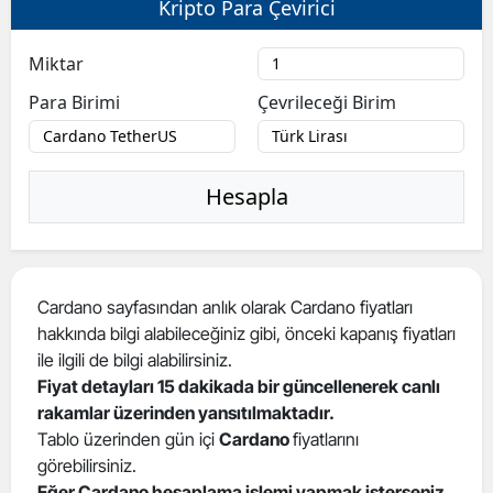
Kripto Para Çevirici
Bilecik
Miktar
Bingöl
Para Birimi
Çevrileceği Birim
Bitlis
Bolu
Hesapla
Burdur
Bursa
Çanakkale
Cardano sayfasından anlık olarak Cardano fiyatları
hakkında bilgi alabileceğiniz gibi, önceki kapanış fiyatları
Çankırı
ile ilgili de bilgi alabilirsiniz.
Çorum
Fiyat detayları 15 dakikada bir güncellenerek canlı
rakamlar üzerinden yansıtılmaktadır.
Denizli
Tablo üzerinden gün içi
Cardano
fiyatlarını
görebilirsiniz.
Diyarbakır
Eğer Cardano hesaplama işlemi yapmak isterseniz
,