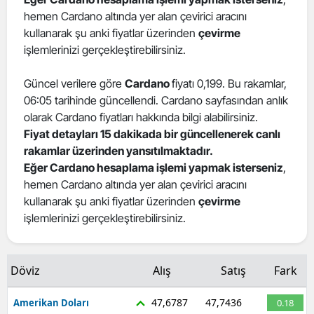
hemen Cardano altında yer alan çevirici aracını
Edirne
kullanarak şu anki fiyatlar üzerinden
çevirme
Elazığ
işlemlerinizi gerçekleştirebilirsiniz.
Erzincan
Güncel verilere göre
Cardano
fiyatı 0,199. Bu rakamlar,
06:05 tarihinde güncellendi. Cardano sayfasından anlık
Erzurum
olarak Cardano fiyatları hakkında bilgi alabilirsiniz.
Eskişehir
Fiyat detayları 15 dakikada bir güncellenerek canlı
rakamlar üzerinden yansıtılmaktadır.
Gaziantep
Eğer Cardano hesaplama işlemi yapmak isterseniz
,
hemen Cardano altında yer alan çevirici aracını
Giresun
kullanarak şu anki fiyatlar üzerinden
çevirme
işlemlerinizi gerçekleştirebilirsiniz.
Gümüşhane
Hakkari
Döviz
Alış
Satış
Fark
Hatay
47,6787
47,7436
Amerikan Doları
0.18
Isparta