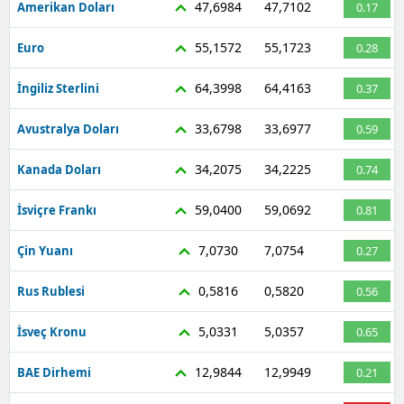
47,6984
47,7102
Amerikan Doları
0.17
Mersin
55,1572
55,1723
Euro
0.28
İstanbul
64,3998
64,4163
İngiliz Sterlini
0.37
İzmir
33,6798
33,6977
Avustralya Doları
0.59
Kars
34,2075
34,2225
Kanada Doları
0.74
Kastamonu
59,0400
59,0692
Kayseri
İsviçre Frankı
0.81
Kırklareli
7,0730
7,0754
Çin Yuanı
0.27
Kırşehir
0,5816
0,5820
Rus Rublesi
0.56
Kocaeli
5,0331
5,0357
İsveç Kronu
0.65
Konya
12,9844
12,9949
BAE Dirhemi
0.21
Kütahya