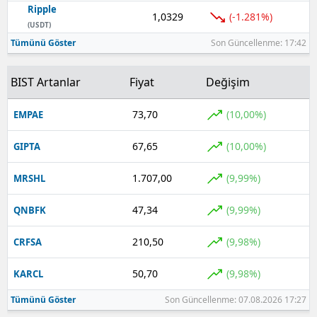
Ripple
1,0329
(-1.281%)
Yozgat
(USDT)
Tümünü Göster
Son Güncellenme: 17:42
Zonguldak
BIST Artanlar
Fiyat
Değişim
Aksaray
Bayburt
73,70
(10,00%)
EMPAE
Karaman
67,65
(10,00%)
GIPTA
Kırıkkale
1.707,00
(9,99%)
MRSHL
Batman
47,34
(9,99%)
QNBFK
Şırnak
210,50
(9,98%)
CRFSA
Bartın
50,70
(9,98%)
KARCL
Ardahan
Tümünü Göster
Son Güncellenme: 07.08.2026 17:27
Iğdır