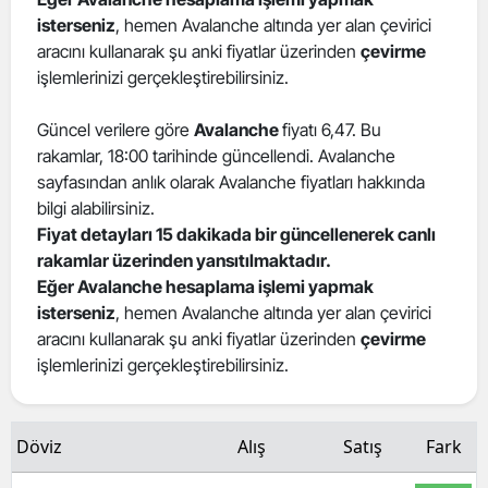
isterseniz
, hemen Avalanche altında yer alan çevirici
Edirne
aracını kullanarak şu anki fiyatlar üzerinden
çevirme
Elazığ
işlemlerinizi gerçekleştirebilirsiniz.
Erzincan
Güncel verilere göre
Avalanche
fiyatı 6,47. Bu
rakamlar, 18:00 tarihinde güncellendi. Avalanche
Erzurum
sayfasından anlık olarak Avalanche fiyatları hakkında
Eskişehir
bilgi alabilirsiniz.
Fiyat detayları 15 dakikada bir güncellenerek canlı
Gaziantep
rakamlar üzerinden yansıtılmaktadır.
Eğer Avalanche hesaplama işlemi yapmak
Giresun
isterseniz
, hemen Avalanche altında yer alan çevirici
aracını kullanarak şu anki fiyatlar üzerinden
çevirme
Gümüşhane
işlemlerinizi gerçekleştirebilirsiniz.
Hakkari
Hatay
Döviz
Alış
Satış
Fark
Isparta