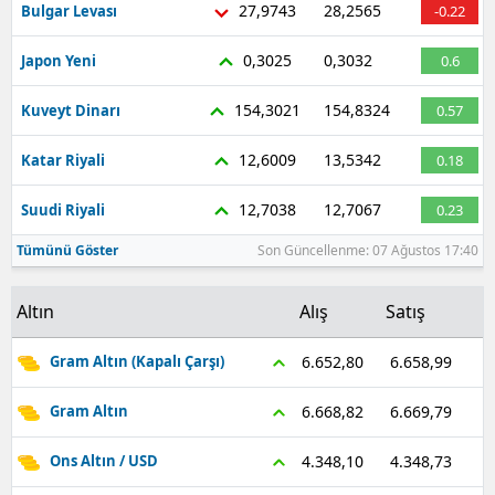
27,9743
28,2565
Bulgar Levası
-0.22
Malatya
0,3025
0,3032
Japon Yeni
0.6
Manisa
154,3021
154,8324
Kuveyt Dinarı
0.57
Kahramanmaraş
12,6009
13,5342
Katar Riyali
0.18
Mardin
12,7038
12,7067
Suudi Riyali
0.23
Muğla
Tümünü Göster
Son Güncellenme: 07 Ağustos 17:40
Muş
Nevşehir
Altın
Alış
Satış
Niğde
6.658,99
6.652,80
Gram Altın (Kapalı Çarşı)
Ordu
6.669,79
6.668,82
Gram Altın
Rize
4.348,73
4.348,10
Ons Altın / USD
Sakarya