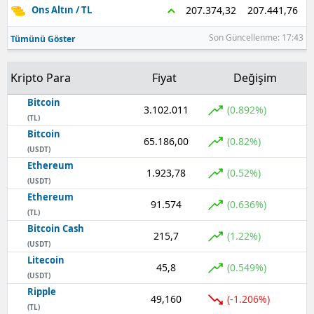
207.441,76
207.374,32
Ons Altın / TL
Samsun
Son Güncellenme: 17:43
Tümünü Göster
Siirt
Kripto Para
Fiyat
Değişim
Sinop
Bitcoin
3.102.011
Sivas
(0.892%)
(TL)
Bitcoin
Tekirdağ
65.186,00
(0.82%)
(USDT)
Ethereum
Tokat
1.923,78
(0.52%)
(USDT)
Trabzon
Ethereum
91.574
(0.636%)
(TL)
Tunceli
Bitcoin Cash
215,7
(1.22%)
(USDT)
Şanlıurfa
Litecoin
45,8
(0.549%)
(USDT)
Uşak
Ripple
49,160
(-1.206%)
(TL)
Van