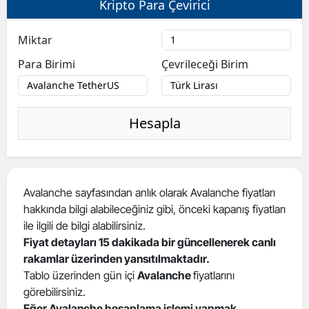
Kripto Para Çevirici
Bilecik
Miktar
Bingöl
Para Birimi
Çevrileceği Birim
Bitlis
Bolu
Hesapla
Burdur
Bursa
Çanakkale
Avalanche sayfasından anlık olarak Avalanche fiyatları
hakkında bilgi alabileceğiniz gibi, önceki kapanış fiyatları
Çankırı
ile ilgili de bilgi alabilirsiniz.
Çorum
Fiyat detayları 15 dakikada bir güncellenerek canlı
rakamlar üzerinden yansıtılmaktadır.
Denizli
Tablo üzerinden gün içi
Avalanche
fiyatlarını
görebilirsiniz.
Diyarbakır
Eğer Avalanche hesaplama işlemi yapmak