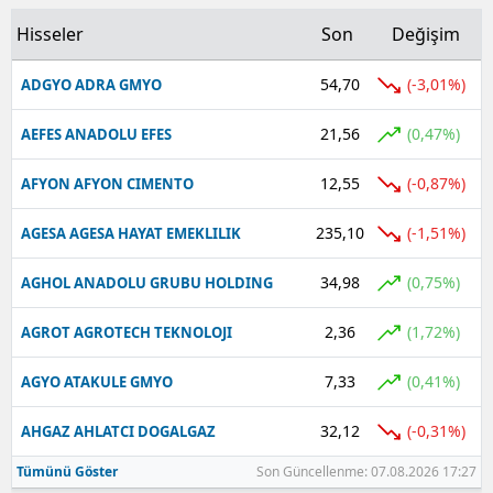
Hisseler
Son
Değişim
Yalova
54,70
(-3,01%)
ADGYO ADRA GMYO
Karabük
21,56
Kilis
(0,47%)
AEFES ANADOLU EFES
Osmaniye
12,55
(-0,87%)
AFYON AFYON CIMENTO
Düzce
235,10
(-1,51%)
AGESA AGESA HAYAT EMEKLILIK
34,98
(0,75%)
AGHOL ANADOLU GRUBU HOLDING
2,36
(1,72%)
AGROT AGROTECH TEKNOLOJI
7,33
(0,41%)
AGYO ATAKULE GMYO
32,12
(-0,31%)
AHGAZ AHLATCI DOGALGAZ
Tümünü Göster
Son Güncellenme: 07.08.2026 17:27