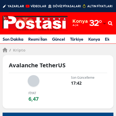
YAZARLAR
VİDEOLAR
DÖVİZ PİYASALARI
ALTIN FİYATLARI
Adana
Konya
32
°
Adıyaman
Açık
Afyonkarahisar
Son Dakika
Resmi İlan
Güncel
Türkiye
Konya
Ekon
Ağrı
/
Kripto
Amasya
Avalanche TetherUS
Ankara
Son Güncelleme
Antalya
17:42
Artvin
FİYAT
6,47
Aydın
Balıkesir