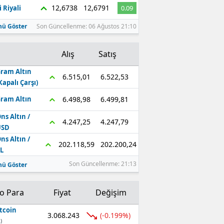
12,6738
12,6791
 Riyali
0.09
ü Göster
Son Güncellenme: 06 Ağustos 21:10
Alış
Satış
ram Altın
6.522,53
6.515,01
Kapalı Çarşı)
6.499,81
6.498,98
ram Altın
ns Altın /
4.247,79
4.247,25
USD
ns Altın /
202.200,24
202.118,59
L
Son Güncellenme: 21:13
ü Göster
to Para
Fiyat
Değişim
tcoin
3.068.243
(-0.199%)
)