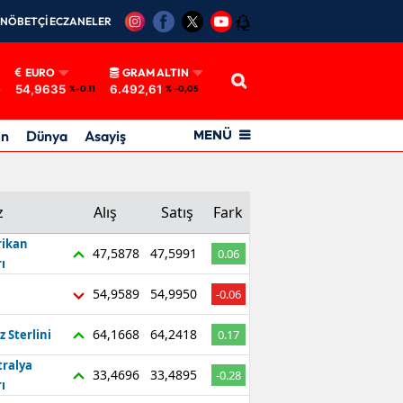
NÖBETÇİ ECZANELER
12
EURO
GRAM ALTIN
54,9635
6.492,61
5
%-0.11
% -0,05
in
Dünya
Asayiş
MENÜ
z
Alış
Satış
Fark
ikan
47,5878
47,5991
0.06
ı
54,9589
54,9950
-0.06
64,1668
64,2418
z Sterlini
0.17
tralya
33,4696
33,4895
-0.28
ı