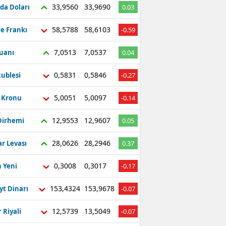
33,9560
33,9690
da Doları
0.03
58,5788
58,6103
re Frankı
-0.59
7,0513
7,0537
Yuanı
0.04
0,5831
0,5846
ublesi
-0.27
5,0051
5,0097
ç Kronu
-0.14
12,9553
12,9607
Dirhemi
0.05
28,0626
28,2946
r Levası
0.37
0,3008
0,3017
 Yeni
-0.17
153,4324
153,9678
yt Dinarı
-0.07
12,5739
13,5049
 Riyali
-0.07