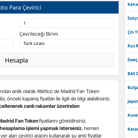
Kana
pto Para Çevirici
Bilecik
İsviç
Bingöl
Bitlis
Çin 
Çevrileceği Birim
Bolu
Rus R
Burdur
Hesapla
İsve
Bursa
BAE 
Çanakkale
Bulga
ndan anlık olarak Atlético de Madrid Fan Token
Çankırı
i, önceki kapanış fiyatları ile ilgili de bilgi alabilirsiniz.
Japon
ncellenerek canlı rakamlar üzerinden
Çorum
Kuve
Denizli
 Madrid Fan Token
fiyatlarını görebilirsiniz.
 hesaplama işlemi yapmak isterseniz
, hemen
Katar
Diyarbakır
r alan çevirici aracını kullanarak şu anki fiyatlar