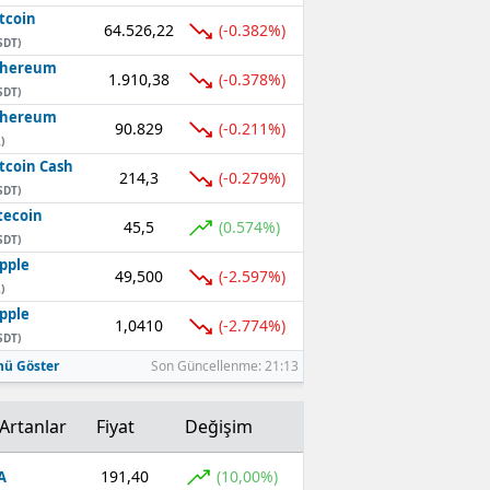
tcoin
64.526,22
(-0.382%)
SDT)
thereum
1.910,38
(-0.378%)
SDT)
thereum
90.829
(-0.211%)
)
tcoin Cash
214,3
(-0.279%)
SDT)
tecoin
45,5
(0.574%)
SDT)
pple
49,500
(-2.597%)
)
pple
1,0410
(-2.774%)
SDT)
ü Göster
Son Güncellenme: 21:13
Artanlar
Fiyat
Değişim
191,40
(10,00%)
A