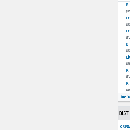
Bi
Mersin
(U
E
İstanbul
(U
E
İzmir
(TL
Kars
Bi
(U
Kastamonu
Li
(U
Kayseri
Ri
(TL
Kırklareli
Ri
(U
Kırşehir
Tümün
Kocaeli
BIST 
Konya
CRFS
Kütahya