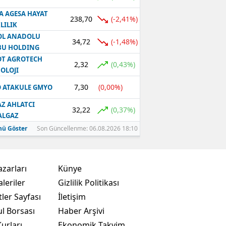
A AGESA HAYAT
238,70
(-2,41%)
LILIK
OL ANADOLU
34,72
(-1,48%)
BU HOLDING
T AGROTECH
2,32
(0,43%)
OLOJI
7,30
(0,00%)
 ATAKULE GMYO
Z AHLATCI
32,22
(0,37%)
ALGAZ
ü Göster
Son Güncellenme: 06.08.2026 18:10
azarları
Künye
leriler
Gizlilik Politikası
ler Sayfası
İletişim
ul Borsası
Haber Arşivi
urları
Ekonomik Takvim