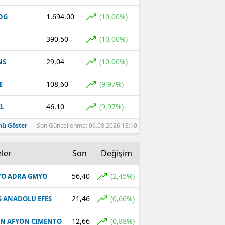
1.694,00
(10,00%)
DG
390,50
(10,00%)
T
29,04
(10,00%)
NS
108,60
(9,97%)
E
46,10
(9,97%)
L
ü Göster
Son Güncellenme: 06.08.2026 18:10
ler
Son
Değişim
56,40
(2,45%)
O ADRA GMYO
21,46
(0,66%)
S ANADOLU EFES
12,66
(0,88%)
N AFYON CIMENTO