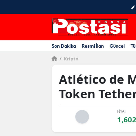
Son Dakika
Resmi İlan
Güncel
Tü
/
Kripto
Atlético de 
Token Tethe
FİYAT
1,60