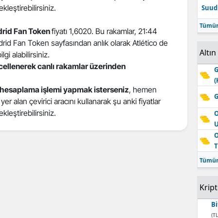
kleştirebilirsiniz.
Suudi
Edirne
Tümün
drid Fan Token
fiyatı 1,6020. Bu rakamlar, 21:44
Elazığ
drid Fan Token sayfasından anlık olarak Atlético de
Altın
Erzincan
gi alabilirsiniz.
ncellenerek canlı rakamlar üzerinden
G
Erzurum
(
 hesaplama işlemi yapmak isterseniz
, hemen
Eskişehir
G
r alan çevirici aracını kullanarak şu anki fiyatlar
Gaziantep
kleştirebilirsiniz.
O
Giresun
O
T
Gümüşhane
Tümün
Hakkari
Krip
Hatay
Bi
Isparta
(TL