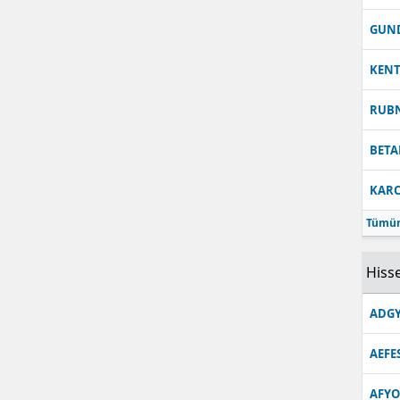
Malatya
GUN
Manisa
KEN
Kahramanmaraş
RUB
Mardin
BETA
Muğla
KARC
Muş
Tümün
Nevşehir
Hisse
Niğde
ADGY
Ordu
AEFE
Rize
Sakarya
AFYO