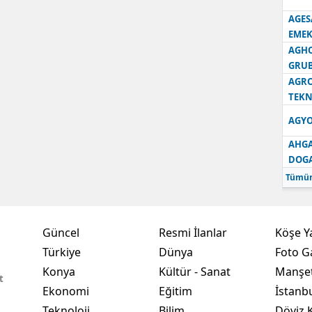
AGES
Samsun
EMEK
AGH
Siirt
GRU
Sinop
AGRO
TEKN
Sivas
AGYO
Tekirdağ
AHGA
DOG
Tokat
Tümün
Trabzon
Tunceli
Güncel
Resmi İlanlar
Köşe Y
Türkiye
Dünya
Foto Ga
Şanlıurfa
Konya
Kültür - Sanat
Manşet
t
Uşak
Ekonomi
Eğitim
İstanb
Van
Teknoloji
Bilim
Döviz K