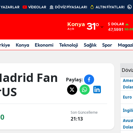
YAZARLAR
VİDEOLAR
DÖVİZ PİYASALARI
ALTIN FİYATLARI
Adana
Konya
31
°
DOLAR
Adıyaman
47,5991
Açık
%0.0
Afyonkarahisar
rkiye
Konya
Ekonomi
Teknoloji
Sağlık
Spor
Magaz
Ağrı
Amasya
Dövi
Madrid Fan
Ankara
Paylaş:
Amer
rUS
Dolar
Antalya
Euro
Artvin
İngili
Son Güncelleme
20
Aydın
21:13
Avus
Dolar
Balıkesir