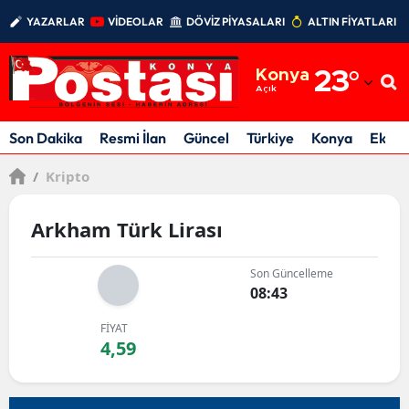
YAZARLAR
VİDEOLAR
DÖVİZ PİYASALARI
ALTIN FİYATLARI
Adana
Konya
23
°
Adıyaman
Açık
Afyonkarahisar
Son Dakika
Resmi İlan
Güncel
Türkiye
Konya
Ekon
Ağrı
/
Kripto
Amasya
Arkham Türk Lirası
Ankara
Son Güncelleme
Antalya
08:43
Artvin
FİYAT
4,59
Aydın
Balıkesir