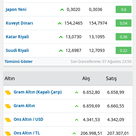
0,3020
0,3036
Malatya
Japon Yeni
0.6
Manisa
154,2465
154,7974
Kuveyt Dinarı
0.54
Kahramanmaraş
13,0730
13,1095
Katar Riyali
0.36
Mardin
12,6987
12,7093
Suudi Riyali
0.22
Muğla
Tümünü Göster
Son Güncellenme: 07 Ağustos 23:50
Muş
Altın
Alış
Satış
Nevşehir
6.658,99
6.652,80
Gram Altın (Kapalı Çarşı)
Niğde
6.660,55
6.659,69
Gram Altın
Ordu
4.342,09
4.341,53
Ons Altın / USD
Rize
207.307,01
206.998,51
Ons Altın / TL
Sakarya