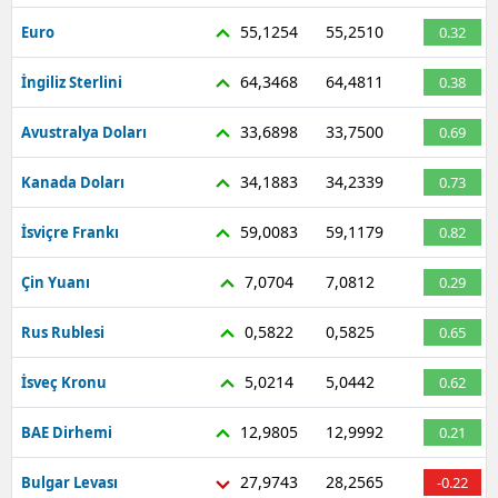
Mersin
55,1254
55,2510
Euro
0.32
İstanbul
64,3468
64,4811
İngiliz Sterlini
0.38
İzmir
33,6898
33,7500
Avustralya Doları
0.69
Kars
34,1883
34,2339
Kanada Doları
0.73
Kastamonu
59,0083
59,1179
İsviçre Frankı
0.82
Kayseri
7,0704
7,0812
Çin Yuanı
0.29
Kırklareli
0,5822
0,5825
Rus Rublesi
0.65
Kırşehir
5,0214
5,0442
İsveç Kronu
0.62
Kocaeli
12,9805
12,9992
BAE Dirhemi
0.21
Konya
27,9743
28,2565
Bulgar Levası
-0.22
Kütahya