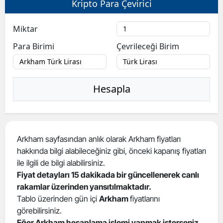
Kripto Para Çevirici
Bilecik
Miktar
Bingöl
Para Birimi
Çevrileceği Birim
Bitlis
Bolu
Hesapla
Burdur
Bursa
Çanakkale
Arkham sayfasından anlık olarak Arkham fiyatları
hakkında bilgi alabileceğiniz gibi, önceki kapanış fiyatları
Çankırı
ile ilgili de bilgi alabilirsiniz.
Çorum
Fiyat detayları 15 dakikada bir güncellenerek canlı
rakamlar üzerinden yansıtılmaktadır.
Denizli
Tablo üzerinden gün içi
Arkham
fiyatlarını
görebilirsiniz.
Diyarbakır
Eğer Arkham hesaplama işlemi yapmak isterseniz
,