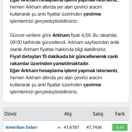
hemen Arkham altında yer alan çevirici aracını
Edirne
kullanarak şu anki fiyatlar üzerinden
çevirme
Elazığ
işlemlerinizi gerçekleştirebilirsiniz.
Erzincan
Güncel verilere göre
Arkham
fiyatı 4,59. Bu rakamlar,
09:00 tarihinde güncellendi. Arkham sayfasından anlık
Erzurum
olarak Arkham fiyatları hakkında bilgi alabilirsiniz.
Eskişehir
Fiyat detayları 15 dakikada bir güncellenerek canlı
rakamlar üzerinden yansıtılmaktadır.
Gaziantep
Eğer Arkham hesaplama işlemi yapmak isterseniz
,
hemen Arkham altında yer alan çevirici aracını
Giresun
kullanarak şu anki fiyatlar üzerinden
çevirme
işlemlerinizi gerçekleştirebilirsiniz.
Gümüşhane
Hakkari
Döviz
Alış
Satış
Fark
Hatay
47,6787
47,7436
Amerikan Doları
0.18
Isparta