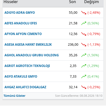
Hisseler
Son
Değişim
Yalova
55,00
(-2,48%)
ADGYO ADRA GMYO
Karabük
21,58
(0,56%)
AEFES ANADOLU EFES
Kilis
12,56
(-0,79%)
AFYON AFYON CIMENTO
Osmaniye
236,00
(-1,13%)
AGESA AGESA HAYAT EMEKLILIK
Düzce
35,26
(1,56%)
AGHOL ANADOLU GRUBU HOLDING
2,35
(1,29%)
AGROT AGROTECH TEKNOLOJI
7,33
(0,41%)
AGYO ATAKULE GMYO
32,14
(-0,25%)
AHGAZ AHLATCI DOGALGAZ
Tümünü Göster
Son Güncellenme: 08.08.2026 18:10