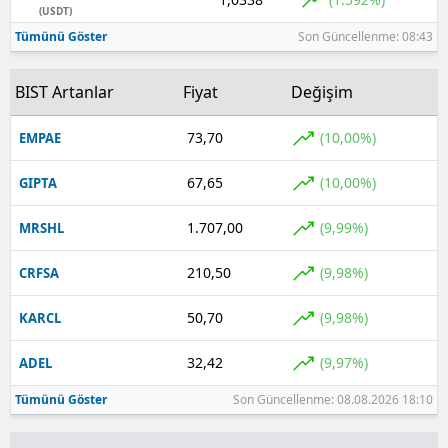
(USDT)
Yozgat
Tümünü Göster
Son Güncellenme: 08:43
Zonguldak
BIST Artanlar
Fiyat
Değişim
Aksaray
73,70
(10,00%)
EMPAE
Bayburt
67,65
(10,00%)
GIPTA
Karaman
1.707,00
(9,99%)
MRSHL
Kırıkkale
210,50
(9,98%)
CRFSA
Batman
50,70
(9,98%)
KARCL
Şırnak
32,42
(9,97%)
ADEL
Bartın
Tümünü Göster
Son Güncellenme: 08.08.2026 18:10
Ardahan
Iğdır