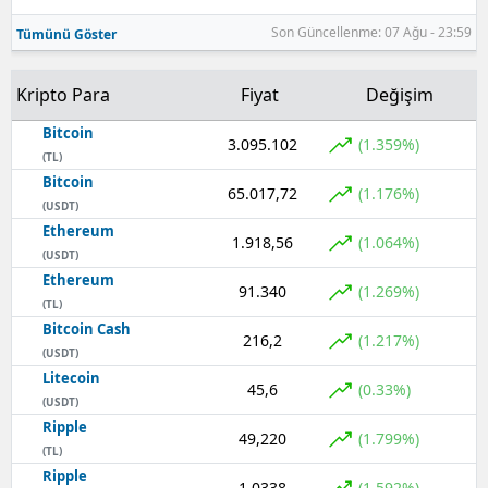
Son Güncellenme: 07 Ağu - 23:59
Tümünü Göster
Samsun
Siirt
Kripto Para
Fiyat
Değişim
Sinop
Bitcoin
3.095.102
(1.359%)
(TL)
Sivas
Bitcoin
65.017,72
(1.176%)
(USDT)
Tekirdağ
Ethereum
1.918,56
(1.064%)
(USDT)
Tokat
Ethereum
91.340
(1.269%)
Trabzon
(TL)
Bitcoin Cash
216,2
(1.217%)
Tunceli
(USDT)
Litecoin
45,6
(0.33%)
Şanlıurfa
(USDT)
Ripple
49,220
Uşak
(1.799%)
(TL)
Ripple
Van
1,0338
(1.592%)