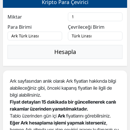
Kripto Para Çevirici
Bilecik
Miktar
Bingöl
Para Birimi
Çevrileceği Birim
Bitlis
Bolu
Hesapla
Burdur
Bursa
Çanakkale
Ark sayfasından anlık olarak Ark fiyatları hakkında bilgi
alabileceğiniz gibi, önceki kapanış fiyatları ile ilgili de
Çankırı
bilgi alabilirsiniz.
Çorum
Fiyat detayları 15 dakikada bir güncellenerek canlı
rakamlar üzerinden yansıtılmaktadır.
Denizli
Tablo üzerinden gün içi
Ark
fiyatlarını görebilirsiniz.
Eğer Ark hesaplama işlemi yapmak isterseniz
,
Diyarbakır
hemen Ark altında yer alan çevirici aracını kullanarak şu