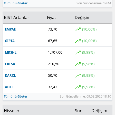
Tümünü Göster
Son Güncellenme: 14:44
Yozgat
BIST Artanlar
Fiyat
Değişim
Zonguldak
73,70
(10,00%)
EMPAE
Aksaray
67,65
(10,00%)
GIPTA
Bayburt
Karaman
1.707,00
(9,99%)
MRSHL
Kırıkkale
210,50
(9,98%)
CRFSA
Batman
50,70
(9,98%)
KARCL
Şırnak
32,42
(9,97%)
ADEL
Bartın
Tümünü Göster
Son Güncellenme: 09.08.2026 18:10
Ardahan
Hisseler
Son
Değişim
Iğdır