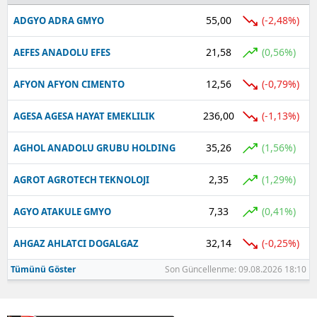
55,00
(-2,48%)
ADGYO ADRA GMYO
Yalova
21,58
(0,56%)
AEFES ANADOLU EFES
Karabük
12,56
(-0,79%)
AFYON AFYON CIMENTO
Kilis
Osmaniye
236,00
(-1,13%)
AGESA AGESA HAYAT EMEKLILIK
Düzce
35,26
(1,56%)
AGHOL ANADOLU GRUBU HOLDING
2,35
(1,29%)
AGROT AGROTECH TEKNOLOJI
7,33
(0,41%)
AGYO ATAKULE GMYO
32,14
(-0,25%)
AHGAZ AHLATCI DOGALGAZ
Tümünü Göster
Son Güncellenme: 09.08.2026 18:10