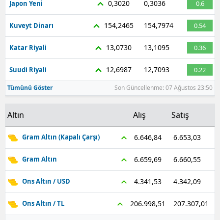
0,3020
0,3036
Japon Yeni
0.6
Malatya
154,2465
154,7974
Kuveyt Dinarı
0.54
Manisa
13,0730
13,1095
Katar Riyali
0.36
Kahramanmaraş
12,6987
12,7093
Suudi Riyali
0.22
Mardin
Tümünü Göster
Son Güncellenme: 07 Ağustos 23:50
Muğla
Altın
Alış
Satış
Muş
Nevşehir
6.653,03
6.646,84
Gram Altın (Kapalı Çarşı)
Niğde
6.660,55
6.659,69
Gram Altın
Ordu
4.342,09
4.341,53
Ons Altın / USD
Rize
207.307,01
206.998,51
Ons Altın / TL
Sakarya