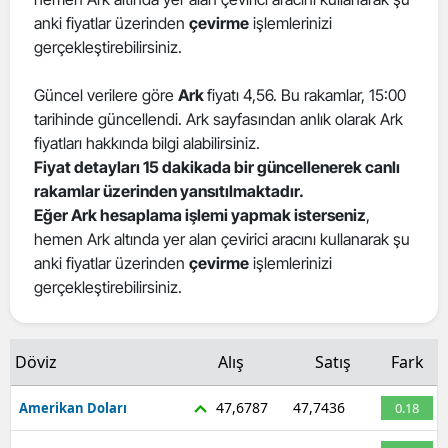
anki fiyatlar üzerinden
çevirme
işlemlerinizi
Edirne
gerçekleştirebilirsiniz.
Elazığ
Güncel verilere göre
Ark
fiyatı 4,56. Bu rakamlar, 15:00
Erzincan
tarihinde güncellendi. Ark sayfasından anlık olarak Ark
fiyatları hakkında bilgi alabilirsiniz.
Erzurum
Fiyat detayları 15 dakikada bir güncellenerek canlı
Eskişehir
rakamlar üzerinden yansıtılmaktadır.
Eğer Ark hesaplama işlemi yapmak isterseniz
,
Gaziantep
hemen Ark altında yer alan çevirici aracını kullanarak şu
anki fiyatlar üzerinden
çevirme
işlemlerinizi
Giresun
gerçekleştirebilirsiniz.
Gümüşhane
Hakkari
Döviz
Alış
Satış
Fark
Hatay
47,6787
47,7436
Amerikan Doları
0.18
Isparta