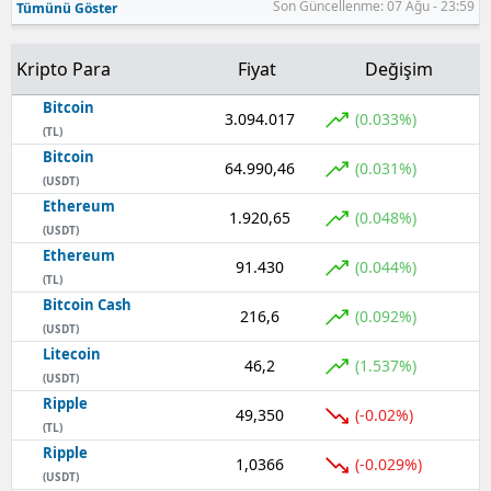
Son Güncellenme: 07 Ağu - 23:59
Tümünü Göster
Samsun
Kripto Para
Fiyat
Değişim
Siirt
Bitcoin
3.094.017
(0.033%)
Sinop
(TL)
Bitcoin
64.990,46
(0.031%)
Sivas
(USDT)
Ethereum
Tekirdağ
1.920,65
(0.048%)
(USDT)
Ethereum
Tokat
91.430
(0.044%)
(TL)
Bitcoin Cash
Trabzon
216,6
(0.092%)
(USDT)
Tunceli
Litecoin
46,2
(1.537%)
(USDT)
Şanlıurfa
Ripple
49,350
(-0.02%)
(TL)
Uşak
Ripple
1,0366
(-0.029%)
(USDT)
Van