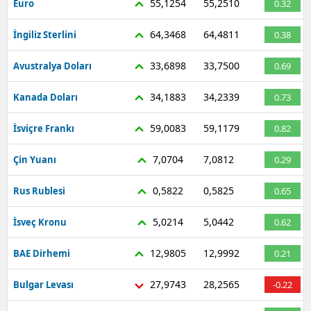
55,1254
55,2510
Euro
0.32
Mersin
64,3468
64,4811
İngiliz Sterlini
0.38
İstanbul
33,6898
33,7500
Avustralya Doları
0.69
İzmir
34,1883
34,2339
Kanada Doları
0.73
Kars
59,0083
59,1179
İsviçre Frankı
0.82
Kastamonu
7,0704
7,0812
Çin Yuanı
0.29
Kayseri
Kırklareli
0,5822
0,5825
Rus Rublesi
0.65
Kırşehir
5,0214
5,0442
İsveç Kronu
0.62
Kocaeli
12,9805
12,9992
BAE Dirhemi
0.21
Konya
27,9743
28,2565
Bulgar Levası
-0.22
Kütahya