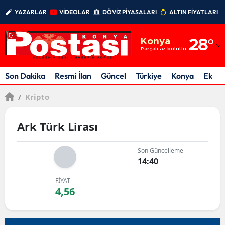
YAZARLAR
VİDEOLAR
DÖVİZ PİYASALARI
ALTIN FİYATLARI
Adana
Konya
28
°
Adıyaman
Parçalı az bulutlu
Afyonkarahisar
Son Dakika
Resmi İlan
Güncel
Türkiye
Konya
Ekon
Ağrı
/
Kripto
Amasya
Ark Türk Lirası
Ankara
Son Güncelleme
Antalya
14:40
Artvin
FİYAT
4,56
Aydın
Balıkesir