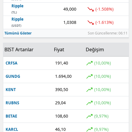
Ripple
49,000
(-1.508%)
Yozgat
(TL)
Ripple
1,0308
(-1.613%)
Zonguldak
(USDT)
Tümünü Göster
Son Güncellenme: 06:11
Aksaray
Bayburt
BIST Artanlar
Fiyat
Değişim
Karaman
191,40
(10,00%)
CRFSA
Kırıkkale
1.694,00
(10,00%)
GUNDG
Batman
390,50
(10,00%)
KENT
Şırnak
29,04
(10,00%)
RUBNS
Bartın
108,60
(9,97%)
BETAE
Ardahan
46,10
(9,97%)
KARCL
Iğdır