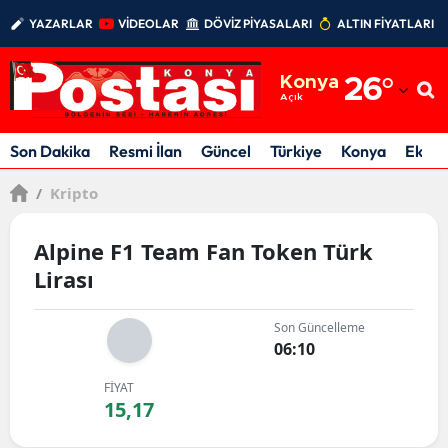
YAZARLAR
VİDEOLAR
DÖVİZ PİYASALARI
ALTIN FİYATLARI
Adana
Konya
26
°
Adıyaman
Açık
Afyonkarahisar
Son Dakika
Resmi İlan
Güncel
Türkiye
Konya
Ekon
Ağrı
/
Kripto
Amasya
Alpine F1 Team Fan Token Türk
Ankara
Lirası
Antalya
Son Güncelleme
Artvin
06:10
Aydın
FİYAT
15,17
Balıkesir