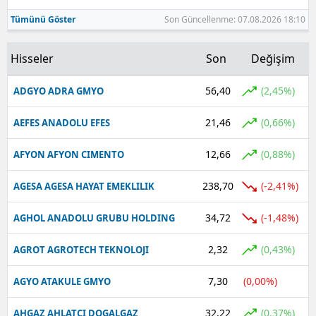
Tümünü Göster
Son Güncellenme: 07.08.2026 18:10
Yalova
Karabük
Hisseler
Son
Değişim
Kilis
56,40
(2,45%)
ADGYO ADRA GMYO
Osmaniye
21,46
(0,66%)
AEFES ANADOLU EFES
Düzce
12,66
(0,88%)
AFYON AFYON CIMENTO
238,70
(-2,41%)
AGESA AGESA HAYAT EMEKLILIK
34,72
(-1,48%)
AGHOL ANADOLU GRUBU HOLDING
2,32
(0,43%)
AGROT AGROTECH TEKNOLOJI
7,30
(0,00%)
AGYO ATAKULE GMYO
32,22
(0,37%)
AHGAZ AHLATCI DOGALGAZ