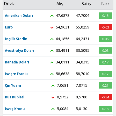
Döviz
Alış
Satış
Fark
Mersin
47,6878
47,7004
Amerikan Doları
0.15
İstanbul
54,9631
55,0259
Euro
-0.03
İzmir
64,1856
64,2431
İngiliz Sterlini
0.06
Kars
Kastamonu
33,4911
33,5095
Avustralya Doları
0.03
Kayseri
34,0111
34,0315
Kanada Doları
0.17
Kırklareli
58,6638
58,7010
İsviçre Frankı
0.17
Kırşehir
7,0681
7,0715
Çin Yuanı
0.21
Kocaeli
0,5752
0,5780
Rus Rublesi
-0.34
Konya
5,0084
5,0130
İsveç Kronu
0.18
Kütahya