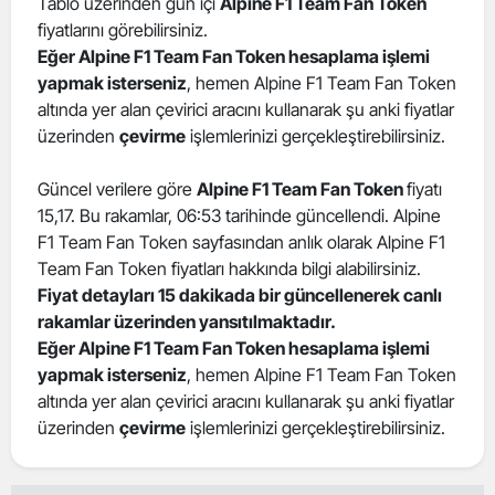
Tablo üzerinden gün içi
Alpine F1 Team Fan Token
Edirne
fiyatlarını görebilirsiniz.
Eğer Alpine F1 Team Fan Token hesaplama işlemi
Elazığ
yapmak isterseniz
, hemen Alpine F1 Team Fan Token
altında yer alan çevirici aracını kullanarak şu anki fiyatlar
Erzincan
üzerinden
çevirme
işlemlerinizi gerçekleştirebilirsiniz.
Erzurum
Güncel verilere göre
Alpine F1 Team Fan Token
fiyatı
Eskişehir
15,17. Bu rakamlar, 06:53 tarihinde güncellendi. Alpine
F1 Team Fan Token sayfasından anlık olarak Alpine F1
Gaziantep
Team Fan Token fiyatları hakkında bilgi alabilirsiniz.
Fiyat detayları 15 dakikada bir güncellenerek canlı
Giresun
rakamlar üzerinden yansıtılmaktadır.
Gümüşhane
Eğer Alpine F1 Team Fan Token hesaplama işlemi
yapmak isterseniz
, hemen Alpine F1 Team Fan Token
Hakkari
altında yer alan çevirici aracını kullanarak şu anki fiyatlar
üzerinden
çevirme
işlemlerinizi gerçekleştirebilirsiniz.
Hatay
Isparta