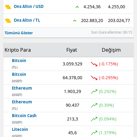
4.255,00
4.254,36
Ons Altın / USD
Samsun
203.024,77
202.883,20
Ons Altın / TL
Siirt
Son Güncellenme: 06:15
Tümünü Göster
Sinop
Sivas
Kripto Para
Fiyat
Değişim
Tekirdağ
Bitcoin
3.059.529
(-0.175%)
(TL)
Tokat
Bitcoin
64.378,00
(-0.295%)
(USDT)
Trabzon
Ethereum
1.903,29
(0.292%)
(USDT)
Tunceli
Ethereum
90.437
(0.39%)
(TL)
Şanlıurfa
Bitcoin Cash
213,3
(0.094%)
(USDT)
Uşak
Litecoin
45,6
(1.379%)
Van
(USDT)