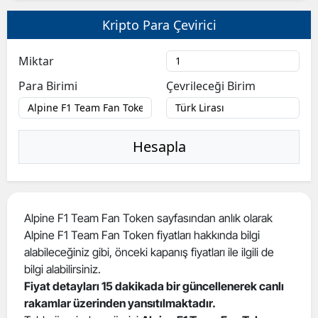
Bilecik
Kripto Para Çevirici
Bingöl
Miktar
Bitlis
Para Birimi
Çevrileceği Birim
Bolu
Burdur
Hesapla
Bursa
Çanakkale
Alpine F1 Team Fan Token sayfasından anlık olarak
Çankırı
Alpine F1 Team Fan Token fiyatları hakkında bilgi
Çorum
alabileceğiniz gibi, önceki kapanış fiyatları ile ilgili de
bilgi alabilirsiniz.
Denizli
Fiyat detayları 15 dakikada bir güncellenerek canlı
rakamlar üzerinden yansıtılmaktadır.
Diyarbakır