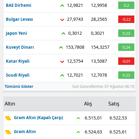
12,9821
12,9958
BAE Dirhemi
0.2
Malatya
27,9743
28,2565
Bulgar Levası
-0.22
Manisa
0,3012
0,3021
Japon Yeni
0.23
Kahramanmaraş
153,7808
154,3257
Kuveyt Dinarı
0.24
Mardin
Muğla
12,5754
13,5087
Katar Riyali
-0.01
Muş
12,7021
12,7078
Suudi Riyali
0.23
Nevşehir
Tümünü Göster
Son Güncellenme: 07 Ağustos 06:10
Niğde
Altın
Alış
Satış
Ordu
6.522,53
6.515,01
Gram Altın (Kapalı Çarşı)
Rize
6.525,61
6.524,63
Gram Altın
Sakarya