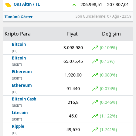
207.307,01
206.998,51
Ons Altın / TL
Samsun
Son Güncellenme: 07 Ağu - 23:59
Tümünü Göster
Siirt
Kripto Para
Fiyat
Değişim
Sinop
Bitcoin
3.098.980
Sivas
(0.109%)
(TL)
Bitcoin
Tekirdağ
65.075,45
(0.13%)
(USDT)
Ethereum
Tokat
1.920,00
(0.089%)
(USDT)
Trabzon
Ethereum
91.440
(0.074%)
(TL)
Tunceli
Bitcoin Cash
216,8
(0.046%)
(USDT)
Şanlıurfa
Litecoin
46,0
(1.122%)
(USDT)
Uşak
Ripple
49,670
(1.741%)
(TL)
Van