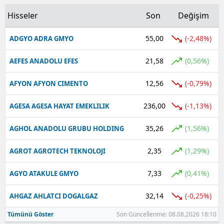
Hisseler
Son
Değişim
Yalova
55,00
(-2,48%)
ADGYO ADRA GMYO
Karabük
21,58
Kilis
(0,56%)
AEFES ANADOLU EFES
Osmaniye
12,56
(-0,79%)
AFYON AFYON CIMENTO
Düzce
236,00
(-1,13%)
AGESA AGESA HAYAT EMEKLILIK
35,26
(1,56%)
AGHOL ANADOLU GRUBU HOLDING
2,35
(1,29%)
AGROT AGROTECH TEKNOLOJI
7,33
(0,41%)
AGYO ATAKULE GMYO
32,14
(-0,25%)
AHGAZ AHLATCI DOGALGAZ
Tümünü Göster
Son Güncellenme: 08.08.2026 18:10