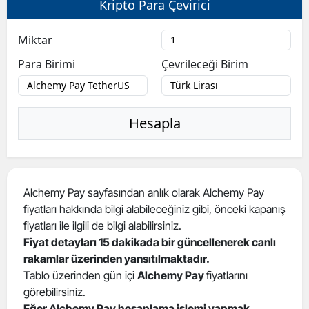
Kripto Para Çevirici
Bilecik
Miktar
Bingöl
Para Birimi
Çevrileceği Birim
Bitlis
Bolu
Hesapla
Burdur
Bursa
Çanakkale
Alchemy Pay sayfasından anlık olarak Alchemy Pay
fiyatları hakkında bilgi alabileceğiniz gibi, önceki kapanış
Çankırı
fiyatları ile ilgili de bilgi alabilirsiniz.
Çorum
Fiyat detayları 15 dakikada bir güncellenerek canlı
rakamlar üzerinden yansıtılmaktadır.
Denizli
Tablo üzerinden gün içi
Alchemy Pay
fiyatlarını
görebilirsiniz.
Diyarbakır
Eğer Alchemy Pay hesaplama işlemi yapmak