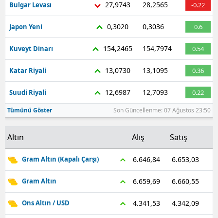
27,9743
28,2565
Bulgar Levası
-0.22
Malatya
0,3020
0,3036
Japon Yeni
0.6
Manisa
154,2465
154,7974
Kuveyt Dinarı
0.54
Kahramanmaraş
13,0730
13,1095
Katar Riyali
0.36
Mardin
12,6987
12,7093
Suudi Riyali
0.22
Muğla
Tümünü Göster
Son Güncellenme: 07 Ağustos 23:50
Muş
Nevşehir
Altın
Alış
Satış
Niğde
6.653,03
6.646,84
Gram Altın (Kapalı Çarşı)
Ordu
6.660,55
6.659,69
Gram Altın
Rize
4.342,09
4.341,53
Ons Altın / USD
Sakarya