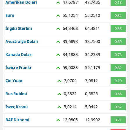
47,6787
47,7436
Amerikan Doları
0.18
Mersin
55,1254
55,2510
Euro
0.32
İstanbul
64,3468
64,4811
İngiliz Sterlini
0.38
İzmir
33,6898
33,7500
Avustralya Doları
0.69
Kars
34,1883
34,2339
Kanada Doları
0.73
Kastamonu
59,0083
59,1179
Kayseri
İsviçre Frankı
0.82
Kırklareli
7,0704
7,0812
Çin Yuanı
0.29
Kırşehir
0,5822
0,5825
Rus Rublesi
0.65
Kocaeli
5,0214
5,0442
İsveç Kronu
0.62
Konya
12,9805
12,9992
BAE Dirhemi
0.21
Kütahya