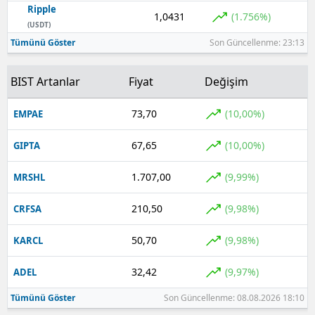
Ripple
1,0431
(1.756%)
Yozgat
(USDT)
Tümünü Göster
Son Güncellenme: 23:13
Zonguldak
BIST Artanlar
Fiyat
Değişim
Aksaray
Bayburt
73,70
(10,00%)
EMPAE
Karaman
67,65
(10,00%)
GIPTA
Kırıkkale
1.707,00
(9,99%)
MRSHL
Batman
210,50
(9,98%)
CRFSA
Şırnak
50,70
(9,98%)
KARCL
Bartın
32,42
(9,97%)
ADEL
Ardahan
Tümünü Göster
Son Güncellenme: 08.08.2026 18:10
Iğdır