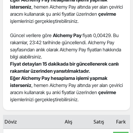
isterseniz
, hemen Alchemy Pay altında yer alan çevirici
Edirne
aracını kullanarak şu anki fiyatlar üzerinden
çevirme
Elazığ
işlemlerinizi gerçekleştirebilirsiniz.
Erzincan
Güncel verilere göre
Alchemy Pay
fiyatı 0,00429. Bu
rakamlar, 23:42 tarihinde güncellendi. Alchemy Pay
Erzurum
sayfasından anlık olarak Alchemy Pay fiyatları hakkında
Eskişehir
bilgi alabilirsiniz.
Fiyat detayları 15 dakikada bir güncellenerek canlı
Gaziantep
rakamlar üzerinden yansıtılmaktadır.
Eğer Alchemy Pay hesaplama işlemi yapmak
Giresun
isterseniz
, hemen Alchemy Pay altında yer alan çevirici
aracını kullanarak şu anki fiyatlar üzerinden
çevirme
Gümüşhane
işlemlerinizi gerçekleştirebilirsiniz.
Hakkari
Hatay
Döviz
Alış
Satış
Fark
Isparta