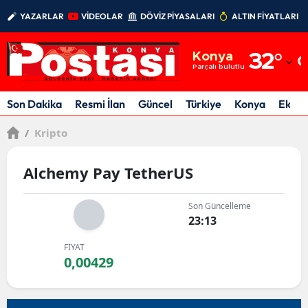
YAZARLAR
VİDEOLAR
DÖVİZ PİYASALARI
ALTIN FİYATLARI
Adana
Konya
32
°
Adıyaman
Parçalı bulutlu
Afyonkarahisar
Son Dakika
Resmi İlan
Güncel
Türkiye
Konya
Ekon
Ağrı
/
Kripto
Amasya
Alchemy Pay TetherUS
Ankara
Son Güncelleme
Antalya
23:13
Artvin
FİYAT
0,00429
Aydın
Balıkesir