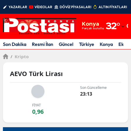
YAZARLAR
VİDEOLAR
DÖVİZ PİYASALARI
ALTIN FİYATLARI
Adana
Konya
32
°
Adıyaman
Parçalı bulutlu
Afyonkarahisar
Son Dakika
Resmi İlan
Güncel
Türkiye
Konya
Ekon
Ağrı
/
Kripto
Amasya
AEVO Türk Lirası
Ankara
Son Güncelleme
Antalya
23:13
Artvin
FİYAT
0,96
Aydın
Balıkesir