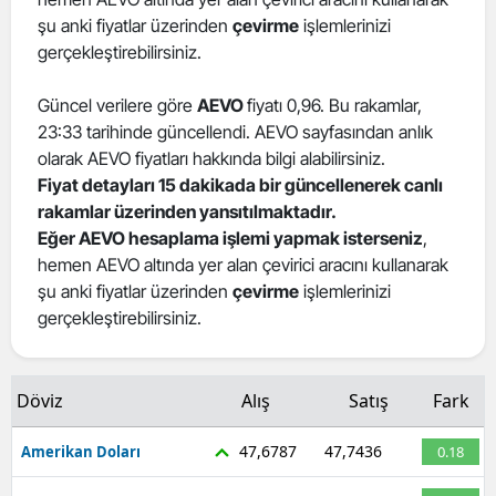
şu anki fiyatlar üzerinden
çevirme
işlemlerinizi
Edirne
gerçekleştirebilirsiniz.
Elazığ
Güncel verilere göre
AEVO
fiyatı 0,96. Bu rakamlar,
Erzincan
23:33 tarihinde güncellendi. AEVO sayfasından anlık
olarak AEVO fiyatları hakkında bilgi alabilirsiniz.
Erzurum
Fiyat detayları 15 dakikada bir güncellenerek canlı
Eskişehir
rakamlar üzerinden yansıtılmaktadır.
Eğer AEVO hesaplama işlemi yapmak isterseniz
,
Gaziantep
hemen AEVO altında yer alan çevirici aracını kullanarak
şu anki fiyatlar üzerinden
çevirme
işlemlerinizi
Giresun
gerçekleştirebilirsiniz.
Gümüşhane
Hakkari
Döviz
Alış
Satış
Fark
Hatay
47,6787
47,7436
Amerikan Doları
0.18
Isparta