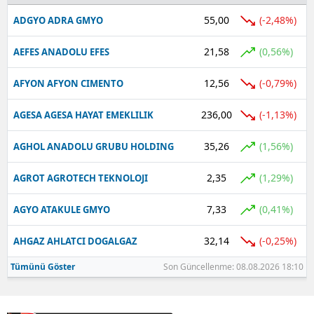
55,00
(-2,48%)
ADGYO ADRA GMYO
Yalova
21,58
(0,56%)
AEFES ANADOLU EFES
Karabük
12,56
(-0,79%)
AFYON AFYON CIMENTO
Kilis
Osmaniye
236,00
(-1,13%)
AGESA AGESA HAYAT EMEKLILIK
Düzce
35,26
(1,56%)
AGHOL ANADOLU GRUBU HOLDING
2,35
(1,29%)
AGROT AGROTECH TEKNOLOJI
7,33
(0,41%)
AGYO ATAKULE GMYO
32,14
(-0,25%)
AHGAZ AHLATCI DOGALGAZ
Tümünü Göster
Son Güncellenme: 08.08.2026 18:10