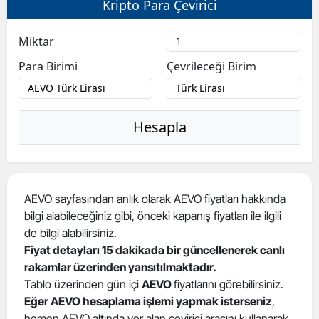
Kripto Para Çevirici
Bilecik
Miktar
Bingöl
Para Birimi
Çevrileceği Birim
Bitlis
Bolu
Hesapla
Burdur
Bursa
Çanakkale
AEVO sayfasından anlık olarak AEVO fiyatları hakkında
bilgi alabileceğiniz gibi, önceki kapanış fiyatları ile ilgili
Çankırı
de bilgi alabilirsiniz.
Çorum
Fiyat detayları 15 dakikada bir güncellenerek canlı
rakamlar üzerinden yansıtılmaktadır.
Denizli
Tablo üzerinden gün içi
AEVO
fiyatlarını görebilirsiniz.
Eğer AEVO hesaplama işlemi yapmak isterseniz
,
Diyarbakır
hemen AEVO altında yer alan çevirici aracını kullanarak