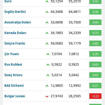
55,1254
55,2510
Euro
0.32
Mersin
64,3468
64,4811
İngiliz Sterlini
0.38
İstanbul
33,6898
33,7500
Avustralya Doları
0.69
İzmir
34,1883
34,2339
Kanada Doları
0.73
Kars
59,0083
59,1179
İsviçre Frankı
0.82
Kastamonu
7,0704
7,0812
Çin Yuanı
0.29
Kayseri
Kırklareli
0,5822
0,5825
Rus Rublesi
0.65
Kırşehir
5,0214
5,0442
İsveç Kronu
0.62
Kocaeli
12,9805
12,9992
BAE Dirhemi
0.21
Konya
27,9743
28,2565
Bulgar Levası
-0.22
Kütahya