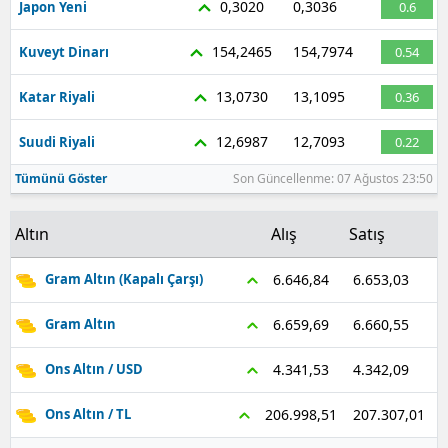
0,3020
0,3036
Japon Yeni
0.6
Malatya
154,2465
154,7974
Kuveyt Dinarı
0.54
Manisa
13,0730
13,1095
Katar Riyali
0.36
Kahramanmaraş
12,6987
12,7093
Suudi Riyali
0.22
Mardin
Tümünü Göster
Son Güncellenme: 07 Ağustos 23:50
Muğla
Altın
Alış
Satış
Muş
Nevşehir
6.653,03
6.646,84
Gram Altın (Kapalı Çarşı)
Niğde
6.660,55
6.659,69
Gram Altın
Ordu
4.342,09
4.341,53
Ons Altın / USD
Rize
207.307,01
206.998,51
Ons Altın / TL
Sakarya