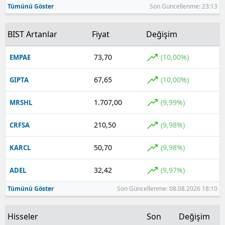
Tümünü Göster
Son Güncellenme: 23:13
Yozgat
BIST Artanlar
Fiyat
Değişim
Zonguldak
73,70
(10,00%)
EMPAE
Aksaray
67,65
(10,00%)
GIPTA
Bayburt
Karaman
1.707,00
(9,99%)
MRSHL
Kırıkkale
210,50
(9,98%)
CRFSA
Batman
50,70
(9,98%)
KARCL
Şırnak
32,42
(9,97%)
ADEL
Bartın
Tümünü Göster
Son Güncellenme: 08.08.2026 18:10
Ardahan
Hisseler
Son
Değişim
Iğdır