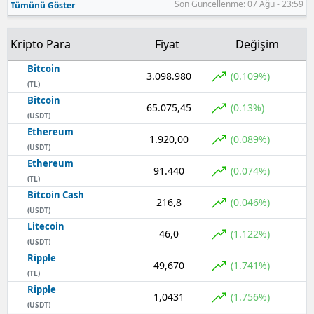
Son Güncellenme: 07 Ağu - 23:59
Tümünü Göster
Samsun
Kripto Para
Fiyat
Değişim
Siirt
Bitcoin
3.098.980
(0.109%)
Sinop
(TL)
Bitcoin
65.075,45
(0.13%)
Sivas
(USDT)
Ethereum
Tekirdağ
1.920,00
(0.089%)
(USDT)
Ethereum
Tokat
91.440
(0.074%)
(TL)
Bitcoin Cash
Trabzon
216,8
(0.046%)
(USDT)
Tunceli
Litecoin
46,0
(1.122%)
(USDT)
Şanlıurfa
Ripple
49,670
(1.741%)
(TL)
Uşak
Ripple
1,0431
(1.756%)
(USDT)
Van