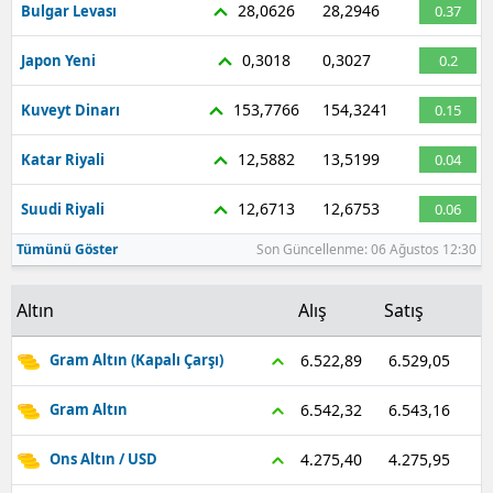
28,0626
28,2946
Bulgar Levası
0.37
Malatya
0,3018
0,3027
Japon Yeni
0.2
Manisa
153,7766
154,3241
Kuveyt Dinarı
0.15
Kahramanmaraş
12,5882
13,5199
Katar Riyali
0.04
Mardin
12,6713
12,6753
Suudi Riyali
0.06
Muğla
Tümünü Göster
Son Güncellenme: 06 Ağustos 12:30
Muş
Nevşehir
Altın
Alış
Satış
Niğde
6.529,05
6.522,89
Gram Altın (Kapalı Çarşı)
Ordu
6.543,16
6.542,32
Gram Altın
Rize
4.275,95
4.275,40
Ons Altın / USD
Sakarya