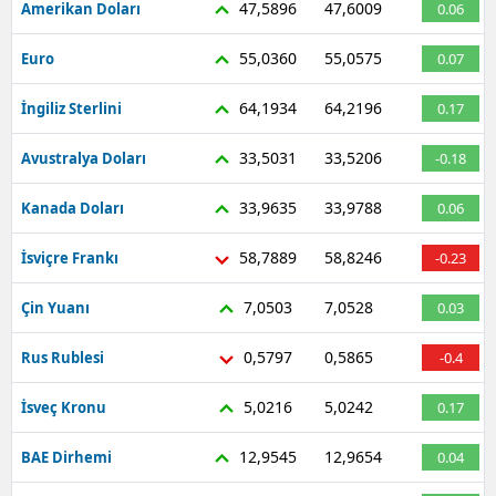
47,5896
47,6009
Amerikan Doları
0.06
Mersin
55,0360
55,0575
Euro
0.07
İstanbul
64,1934
64,2196
İngiliz Sterlini
0.17
İzmir
33,5031
33,5206
Avustralya Doları
-0.18
Kars
33,9635
33,9788
Kanada Doları
0.06
Kastamonu
58,7889
58,8246
Kayseri
İsviçre Frankı
-0.23
Kırklareli
7,0503
7,0528
Çin Yuanı
0.03
Kırşehir
0,5797
0,5865
Rus Rublesi
-0.4
Kocaeli
5,0216
5,0242
İsveç Kronu
0.17
Konya
12,9545
12,9654
BAE Dirhemi
0.04
Kütahya