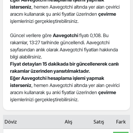
isterseniz
, hemen Aavegotchi altında yer alan çevirici
Edirne
aracını kullanarak şu anki fiyatlar üzerinden
çevirme
Elazığ
işlemlerinizi gerçekleştirebilirsiniz.
Erzincan
Güncel verilere göre
Aavegotchi
fiyatı 0,108. Bu
rakamlar, 13:27 tarihinde güncellendi. Aavegotchi
Erzurum
sayfasından anlık olarak Aavegotchi fiyatları hakkında
Eskişehir
bilgi alabilirsiniz.
Fiyat detayları 15 dakikada bir güncellenerek canlı
Gaziantep
rakamlar üzerinden yansıtılmaktadır.
Eğer Aavegotchi hesaplama işlemi yapmak
Giresun
isterseniz
, hemen Aavegotchi altında yer alan çevirici
aracını kullanarak şu anki fiyatlar üzerinden
çevirme
Gümüşhane
işlemlerinizi gerçekleştirebilirsiniz.
Hakkari
Hatay
Döviz
Alış
Satış
Fark
Isparta