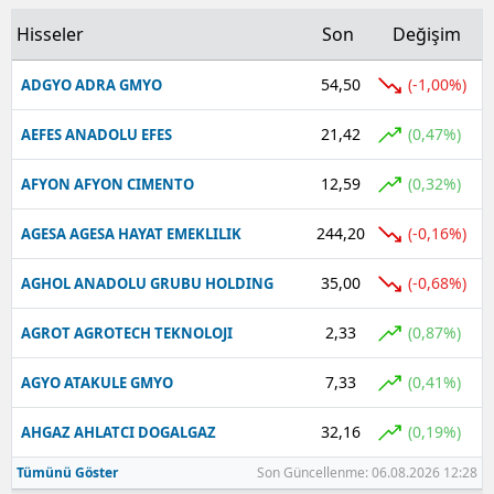
Hisseler
Son
Değişim
Yalova
54,50
(-1,00%)
ADGYO ADRA GMYO
Karabük
21,42
Kilis
(0,47%)
AEFES ANADOLU EFES
Osmaniye
12,59
(0,32%)
AFYON AFYON CIMENTO
Düzce
244,20
(-0,16%)
AGESA AGESA HAYAT EMEKLILIK
35,00
(-0,68%)
AGHOL ANADOLU GRUBU HOLDING
2,33
(0,87%)
AGROT AGROTECH TEKNOLOJI
7,33
(0,41%)
AGYO ATAKULE GMYO
32,16
(0,19%)
AHGAZ AHLATCI DOGALGAZ
Tümünü Göster
Son Güncellenme: 06.08.2026 12:28