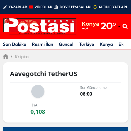
YAZARLAR
VİDEOLAR
DÖVİZ PİYASALARI
ALTIN FİYATLARI
Adana
Konya
20
°
Adıyaman
Açık
Afyonkarahisar
Son Dakika
Resmi İlan
Güncel
Türkiye
Konya
Ekon
Ağrı
/
Kripto
Amasya
Aavegotchi TetherUS
Ankara
Son Güncelleme
Antalya
06:00
Artvin
FİYAT
0,108
Aydın
Balıkesir