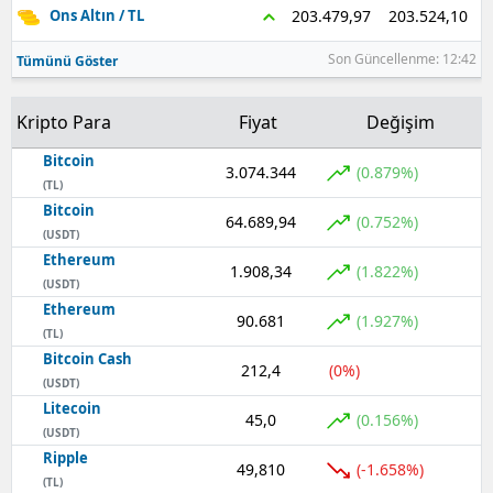
203.524,10
203.479,97
Ons Altın / TL
Samsun
Son Güncellenme: 12:42
Tümünü Göster
Siirt
Kripto Para
Fiyat
Değişim
Sinop
Bitcoin
3.074.344
Sivas
(0.879%)
(TL)
Bitcoin
Tekirdağ
64.689,94
(0.752%)
(USDT)
Ethereum
Tokat
1.908,34
(1.822%)
(USDT)
Trabzon
Ethereum
90.681
(1.927%)
(TL)
Tunceli
Bitcoin Cash
212,4
(0%)
(USDT)
Şanlıurfa
Litecoin
45,0
(0.156%)
(USDT)
Uşak
Ripple
49,810
(-1.658%)
(TL)
Van