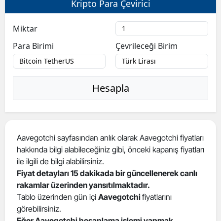
Kripto Para Çevirici
Bilecik
Miktar
Bingöl
Para Birimi
Çevrileceği Birim
Bitlis
Bolu
Hesapla
Burdur
Bursa
Çanakkale
Aavegotchi sayfasından anlık olarak Aavegotchi fiyatları
hakkında bilgi alabileceğiniz gibi, önceki kapanış fiyatları
Çankırı
ile ilgili de bilgi alabilirsiniz.
Çorum
Fiyat detayları 15 dakikada bir güncellenerek canlı
rakamlar üzerinden yansıtılmaktadır.
Denizli
Tablo üzerinden gün içi
Aavegotchi
fiyatlarını
görebilirsiniz.
Diyarbakır
Eğer Aavegotchi hesaplama işlemi yapmak