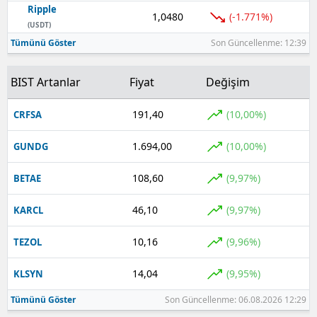
Ripple
1,0480
(-1.771%)
Yozgat
(USDT)
Tümünü Göster
Son Güncellenme: 12:39
Zonguldak
BIST Artanlar
Fiyat
Değişim
Aksaray
Bayburt
191,40
(10,00%)
CRFSA
Karaman
1.694,00
(10,00%)
GUNDG
Kırıkkale
108,60
(9,97%)
BETAE
Batman
46,10
(9,97%)
KARCL
Şırnak
10,16
(9,96%)
TEZOL
Bartın
14,04
(9,95%)
KLSYN
Ardahan
Tümünü Göster
Son Güncellenme: 06.08.2026 12:29
Iğdır