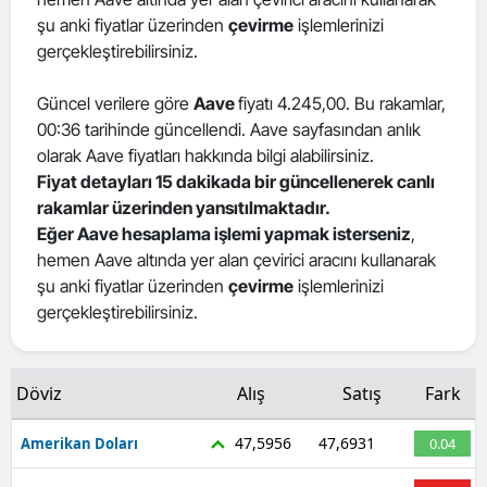
şu anki fiyatlar üzerinden
çevirme
işlemlerinizi
Edirne
gerçekleştirebilirsiniz.
Elazığ
Güncel verilere göre
Aave
fiyatı 4.245,00. Bu rakamlar,
Erzincan
00:36 tarihinde güncellendi. Aave sayfasından anlık
olarak Aave fiyatları hakkında bilgi alabilirsiniz.
Erzurum
Fiyat detayları 15 dakikada bir güncellenerek canlı
Eskişehir
rakamlar üzerinden yansıtılmaktadır.
Eğer Aave hesaplama işlemi yapmak isterseniz
,
Gaziantep
hemen Aave altında yer alan çevirici aracını kullanarak
şu anki fiyatlar üzerinden
çevirme
işlemlerinizi
Giresun
gerçekleştirebilirsiniz.
Gümüşhane
Hakkari
Döviz
Alış
Satış
Fark
Hatay
47,5956
47,6931
Amerikan Doları
0.04
Isparta