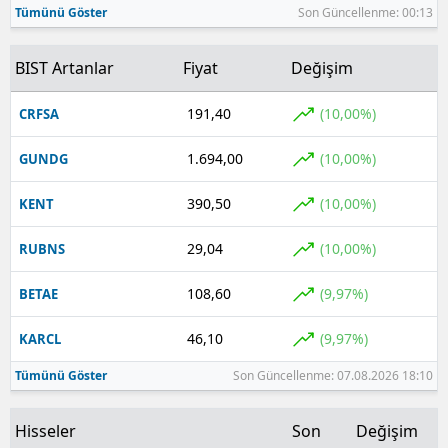
Tümünü Göster
Son Güncellenme: 00:13
Yozgat
BIST Artanlar
Fiyat
Değişim
Zonguldak
191,40
(10,00%)
CRFSA
Aksaray
1.694,00
(10,00%)
GUNDG
Bayburt
Karaman
390,50
(10,00%)
KENT
Kırıkkale
29,04
(10,00%)
RUBNS
Batman
108,60
(9,97%)
BETAE
Şırnak
46,10
(9,97%)
KARCL
Bartın
Tümünü Göster
Son Güncellenme: 07.08.2026 18:10
Ardahan
Hisseler
Son
Değişim
Iğdır