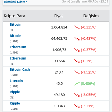
Son Güncellenme: 06 Ağu - 23:59
Tümünü Göster
Samsun
Kripto Para
Fiyat
Değişim
Siirt
Bitcoin
3.064.834
(-0.335%)
Sinop
(TL)
Bitcoin
64.463,75
(-0.487%)
Sivas
(USDT)
Ethereum
Tekirdağ
1.906,73
(-0.377%)
(USDT)
Ethereum
Tokat
90.664
(-0.2%)
(TL)
Bitcoin Cash
Trabzon
213,1
(-1.525%)
(USDT)
Tunceli
Litecoin
45,5
(0.486%)
(USDT)
Şanlıurfa
Ripple
49,180
(-3.055%)
(TL)
Uşak
Ripple
1,0343
(-3.21%)
(USDT)
Van