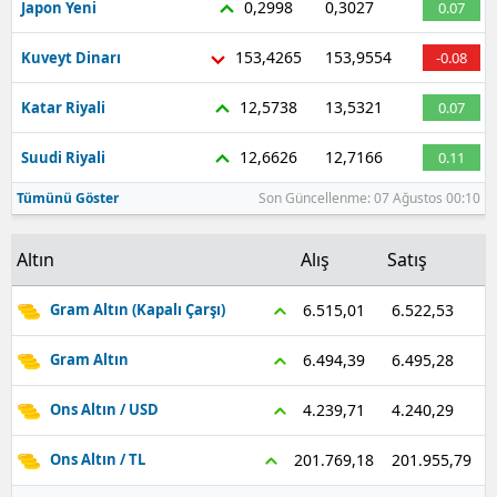
0,2998
0,3027
Japon Yeni
0.07
Malatya
153,4265
153,9554
Kuveyt Dinarı
-0.08
Manisa
12,5738
13,5321
Katar Riyali
0.07
Kahramanmaraş
12,6626
12,7166
Suudi Riyali
0.11
Mardin
Tümünü Göster
Son Güncellenme: 07 Ağustos 00:10
Muğla
Altın
Alış
Satış
Muş
Nevşehir
6.522,53
6.515,01
Gram Altın (Kapalı Çarşı)
Niğde
6.495,28
6.494,39
Gram Altın
Ordu
4.240,29
4.239,71
Ons Altın / USD
Rize
201.955,79
201.769,18
Ons Altın / TL
Sakarya