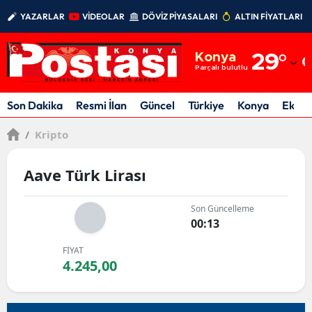
YAZARLAR
VİDEOLAR
DÖVİZ PİYASALARI
ALTIN FİYATLARI
Adana
Konya
29
°
Adıyaman
Parçalı bulutlu
Afyonkarahisar
Son Dakika
Resmi İlan
Güncel
Türkiye
Konya
Ekon
Ağrı
/
Kripto
Amasya
Aave Türk Lirası
Ankara
Son Güncelleme
Antalya
00:13
Artvin
FİYAT
4.245,00
Aydın
Balıkesir