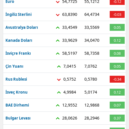
54,7725
55,1212
Euro
-0.12
Mersin
63,8390
64,4734
İngiliz Sterlini
-0.03
İstanbul
33,4549
33,5569
Avustralya Doları
0.05
İzmir
33,9629
34,0470
Kanada Doları
0.12
Kars
58,5197
58,7358
İsviçre Frankı
0.08
Kastamonu
7,0415
7,0762
Çin Yuanı
0.05
Kayseri
Kırklareli
0,5752
0,5780
Rus Rublesi
-0.34
Kırşehir
4,9984
5,0174
İsveç Kronu
0.12
Kocaeli
12,9552
12,9868
BAE Dirhemi
0.07
Konya
28,0626
28,2946
Bulgar Levası
0.37
Kütahya