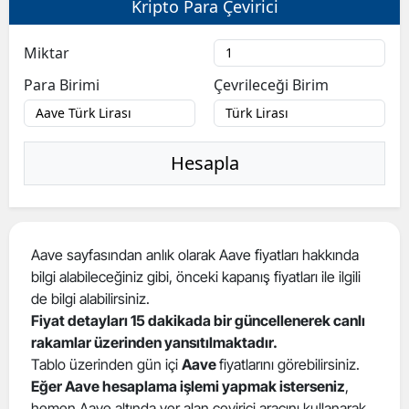
Kripto Para Çevirici
Bilecik
Miktar
Bingöl
Para Birimi
Çevrileceği Birim
Bitlis
Bolu
Hesapla
Burdur
Bursa
Çanakkale
Aave sayfasından anlık olarak Aave fiyatları hakkında
bilgi alabileceğiniz gibi, önceki kapanış fiyatları ile ilgili
Çankırı
de bilgi alabilirsiniz.
Çorum
Fiyat detayları 15 dakikada bir güncellenerek canlı
rakamlar üzerinden yansıtılmaktadır.
Denizli
Tablo üzerinden gün içi
Aave
fiyatlarını görebilirsiniz.
Eğer Aave hesaplama işlemi yapmak isterseniz
,
Diyarbakır
hemen Aave altında yer alan çevirici aracını kullanarak