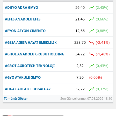
56,40
(2,45%)
ADGYO ADRA GMYO
Yalova
21,46
(0,66%)
AEFES ANADOLU EFES
Karabük
12,66
(0,88%)
AFYON AFYON CIMENTO
Kilis
Osmaniye
238,70
(-2,41%)
AGESA AGESA HAYAT EMEKLILIK
Düzce
34,72
(-1,48%)
AGHOL ANADOLU GRUBU HOLDING
2,32
(0,43%)
AGROT AGROTECH TEKNOLOJI
7,30
(0,00%)
AGYO ATAKULE GMYO
32,22
(0,37%)
AHGAZ AHLATCI DOGALGAZ
Tümünü Göster
Son Güncellenme: 07.08.2026 18:10