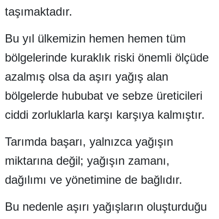
taşımaktadır.
Yozgat
Bu yıl ülkemizin hemen hemen tüm
Zonguldak
bölgelerinde kuraklık riski önemli ölçüde
Aksaray
azalmış olsa da aşırı yağış alan
Bayburt
bölgelerde hububat ve sebze üreticileri
Karaman
ciddi zorluklarla karşı karşıya kalmıştır.
Kırıkkale
Batman
Tarımda başarı, yalnızca yağışın
Şırnak
miktarına değil; yağışın zamanı,
dağılımı ve yönetimine de bağlıdır.
Bartın
Ardahan
Bu nedenle aşırı yağışların oluşturduğu
Iğdır