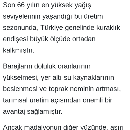
Son 66 yılın en yüksek yağış
Bilecik
seviyelerinin yaşandığı bu üretim
Bingöl
sezonunda, Türkiye genelinde kuraklık
Bitlis
endişesi büyük ölçüde ortadan
Bolu
kalkmıştır.
Burdur
Barajların doluluk oranlarının
Bursa
yükselmesi, yer altı su kaynaklarının
Çanakkale
beslenmesi ve toprak neminin artması,
Çankırı
tarımsal üretim açısından önemli bir
Çorum
avantaj sağlamıştır.
Denizli
Diyarbakır
Ancak madalyonun diğer yüzünde, aşırı