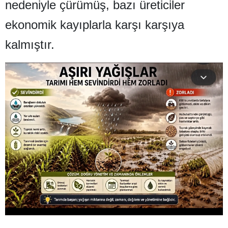
nedeniyle çürümüş, bazı üreticiler
Malatya
ekonomik kayıplarla karşı karşıya
Manisa
kalmıştır.
Kahramanmaraş
Mardin
Muğla
Muş
Nevşehir
Niğde
Ordu
Rize
Sakarya