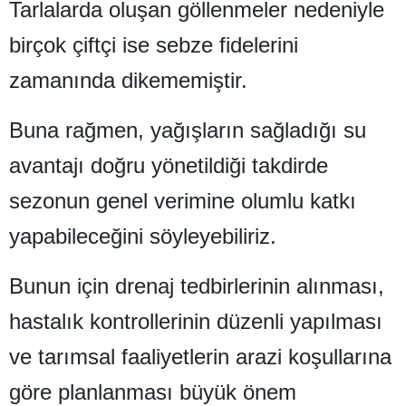
Tarlalarda oluşan göllenmeler nedeniyle
Samsun
birçok çiftçi ise sebze fidelerini
Siirt
zamanında dikememiştir.
Sinop
Buna rağmen, yağışların sağladığı su
Sivas
avantajı doğru yönetildiği takdirde
Tekirdağ
sezonun genel verimine olumlu katkı
Tokat
yapabileceğini söyleyebiliriz.
Trabzon
Bunun için drenaj tedbirlerinin alınması,
Tunceli
hastalık kontrollerinin düzenli yapılması
Şanlıurfa
ve tarımsal faaliyetlerin arazi koşullarına
Uşak
göre planlanması büyük önem
Van