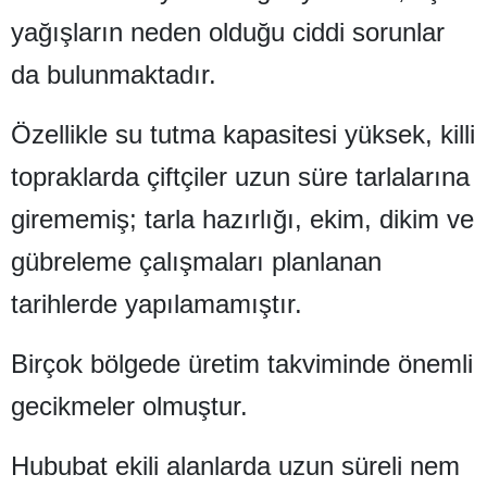
Edirne
yağışların neden olduğu ciddi sorunlar
da bulunmaktadır.
Elazığ
Erzincan
Özellikle su tutma kapasitesi yüksek, killi
Erzurum
topraklarda çiftçiler uzun süre tarlalarına
Eskişehir
girememiş; tarla hazırlığı, ekim, dikim ve
Gaziantep
gübreleme çalışmaları planlanan
Giresun
tarihlerde yapılamamıştır.
Gümüşhane
Birçok bölgede üretim takviminde önemli
Hakkari
gecikmeler olmuştur.
Hatay
Hububat ekili alanlarda uzun süreli nem
Isparta