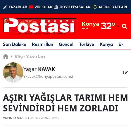
YAZARLAR
VİDEOLAR
DÖVİZ PİYASALARI
ALTIN FİYATLARI
Adana
Konya
32
°
Adıyaman
Açık
Afyonkarahisar
Son Dakika
Resmi İlan
Güncel
Türkiye
Konya
Ekon
Ağrı
/
Köşe Yazarları
Amasya
Yaşar
KAVAK
Ykavak@konyapostasi.com.tr
Ankara
Antalya
AŞIRI YAĞIŞLAR TARIMI HEM
Artvin
SEVİNDİRDİ HEM ZORLADI
Aydın
YAYINLAMA:
09 Haziran 2026 - 00:20
Balıkesir