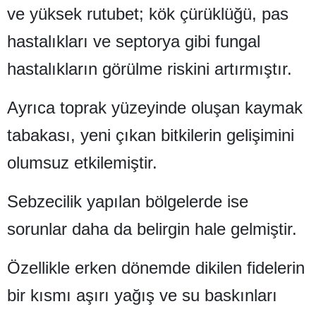
ve yüksek rutubet; kök çürüklüğü, pas
Mersin
hastalıkları ve septorya gibi fungal
İstanbul
hastalıkların görülme riskini artırmıştır.
İzmir
Ayrıca toprak yüzeyinde oluşan kaymak
Kars
tabakası, yeni çıkan bitkilerin gelişimini
Kastamonu
olumsuz etkilemiştir.
Kayseri
Kırklareli
Sebzecilik yapılan bölgelerde ise
Kırşehir
sorunlar daha da belirgin hale gelmiştir.
Kocaeli
Özellikle erken dönemde dikilen fidelerin
Konya
bir kısmı aşırı yağış ve su baskınları
Kütahya