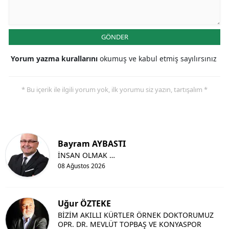
GÖNDER
Yorum yazma kurallarını
okumuş ve kabul etmiş sayılırsınız
* Bu içerik ile ilgili yorum yok, ilk yorumu siz yazın, tartışalım *
Bayram AYBASTI
İNSAN OLMAK …
08 Ağustos 2026
Uğur ÖZTEKE
BİZİM AKILLI KÜRTLER ÖRNEK DOKTORUMUZ
OPR. DR. MEVLÜT TOPBAŞ VE KONYASPOR