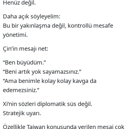
Henüz değil.
Edirne
Daha açık söyleyelim:
Elazığ
Bu bir yakınlaşma değil, kontrollü mesafe
Erzincan
yönetimi.
Erzurum
Çin’in mesajı net:
Eskişehir
“Ben büyüdüm.”
Gaziantep
“Beni artık yok sayamazsınız.”
Giresun
“Ama benimle kolay kolay kavga da
edemezsiniz.”
Gümüşhane
Hakkari
Xi’nin sözleri diplomatik süs değil.
Stratejik uyarı.
Hatay
Isparta
Özellikle Taiwan konusunda verilen mesaj çok