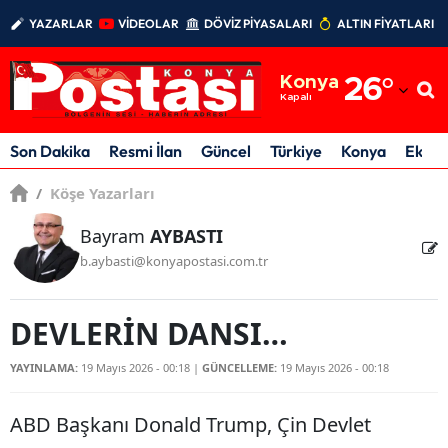
YAZARLAR
VİDEOLAR
DÖVİZ PİYASALARI
ALTIN FİYATLARI
Adana
Konya
26
°
Adıyaman
Kapalı
Afyonkarahisar
Son Dakika
Resmi İlan
Güncel
Türkiye
Konya
Ekon
Ağrı
/
Köşe Yazarları
Amasya
Bayram
AYBASTI
b.aybasti@konyapostasi.com.tr
Ankara
Antalya
DEVLERİN DANSI…
Artvin
YAYINLAMA:
19 Mayıs 2026 - 00:18
|
GÜNCELLEME:
19 Mayıs 2026 - 00:18
Aydın
ABD Başkanı Donald Trump, Çin Devlet
Balıkesir