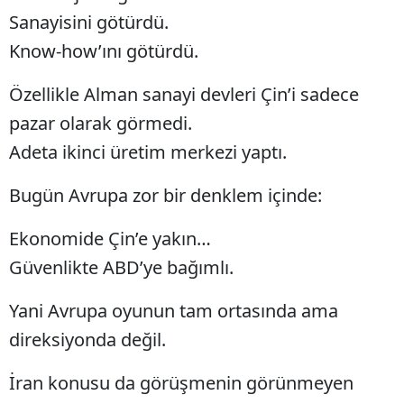
Sanayisini götürdü.
Samsun
Know-how’ını götürdü.
Siirt
Özellikle Alman sanayi devleri Çin’i sadece
Sinop
pazar olarak görmedi.
Sivas
Adeta ikinci üretim merkezi yaptı.
Tekirdağ
Bugün Avrupa zor bir denklem içinde:
Tokat
Ekonomide Çin’e yakın…
Trabzon
Güvenlikte ABD’ye bağımlı.
Tunceli
Yani Avrupa oyunun tam ortasında ama
Şanlıurfa
direksiyonda değil.
Uşak
İran konusu da görüşmenin görünmeyen
Van