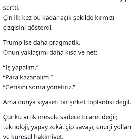
sertti.
Mersin
Çin ilk kez bu kadar açık şekilde kırmızı
İstanbul
çizgisini gösterdi.
İzmir
Trump ise daha pragmatik.
Kars
Onun yaklaşımı daha kısa ve net:
Kastamonu
“İş yapalım.”
Kayseri
“Para kazanalım.”
Kırklareli
“Gerisini sonra yönetiriz.”
Kırşehir
Ama dünya siyaseti bir şirket toplantısı değil.
Kocaeli
Çünkü artık mesele sadece ticaret değil;
Konya
teknoloji, yapay zekâ, çip savaşı, enerji yolları
ve küresel hakimiyet.
Kütahya