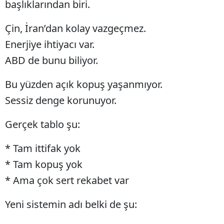
başlıklarından biri.
Yozgat
Çin, İran’dan kolay vazgeçmez.
Zonguldak
Enerjiye ihtiyacı var.
ABD de bunu biliyor.
Aksaray
Bayburt
Bu yüzden açık kopuş yaşanmıyor.
Sessiz denge korunuyor.
Karaman
Kırıkkale
Gerçek tablo şu:
Batman
* Tam ittifak yok
Şırnak
* Tam kopuş yok
* Ama çok sert rekabet var
Bartın
Yeni sistemin adı belki de şu:
Ardahan
Iğdır