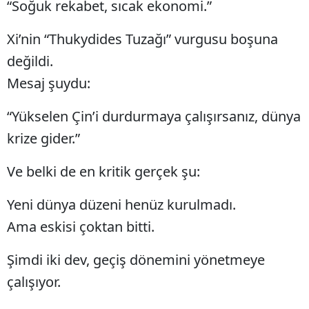
“Soğuk rekabet, sıcak ekonomi.”
Yalova
Xi’nin “Thukydides Tuzağı” vurgusu boşuna
Karabük
değildi.
Mesaj şuydu:
Kilis
Osmaniye
“Yükselen Çin’i durdurmaya çalışırsanız, dünya
krize gider.”
Düzce
Ve belki de en kritik gerçek şu:
Yeni dünya düzeni henüz kurulmadı.
Ama eskisi çoktan bitti.
Şimdi iki dev, geçiş dönemini yönetmeye
çalışıyor.