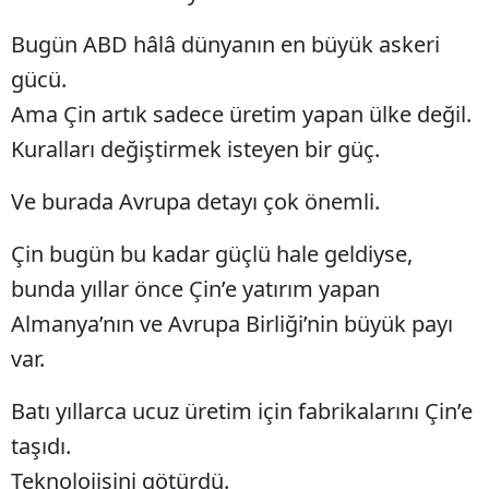
Malatya
Bugün ABD hâlâ dünyanın en büyük askeri
gücü.
Manisa
Ama Çin artık sadece üretim yapan ülke değil.
Kahramanmaraş
Kuralları değiştirmek isteyen bir güç.
Mardin
Ve burada Avrupa detayı çok önemli.
Muğla
Çin bugün bu kadar güçlü hale geldiyse,
Muş
bunda yıllar önce Çin’e yatırım yapan
Nevşehir
Almanya’nın ve Avrupa Birliği’nin büyük payı
Niğde
var.
Ordu
Batı yıllarca ucuz üretim için fabrikalarını Çin’e
Rize
taşıdı.
Teknolojisini götürdü.
Sakarya