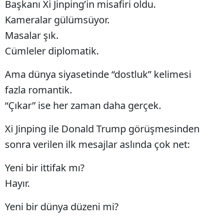
Başkanı Xi Jinping’in misafiri oldu.
Bilecik
Kameralar gülümsüyor.
Bingöl
Masalar şık.
Cümleler diplomatik.
Bitlis
Bolu
Ama dünya siyasetinde “dostluk” kelimesi
fazla romantik.
Burdur
“Çıkar” ise her zaman daha gerçek.
Bursa
Xi Jinping ile Donald Trump görüşmesinden
Çanakkale
sonra verilen ilk mesajlar aslında çok net:
Çankırı
Yeni bir ittifak mı?
Çorum
Hayır.
Denizli
Yeni bir dünya düzeni mi?
Diyarbakır