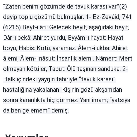
“Zaten benim gö­zümde de tavuk karası var”(2)
Samsun
deyip toplu çözümü bulmuş­lar. 1- Ez-Zevâid, 741
Siirt
(6215) Beyt-i âti: Gelecek beyit, aşağıdaki beyit,
Sinop
Dâr-ı bekâ: Ahiret yurdu, Eyyâm-ı ha­yat: Hayat
boyu, Habis: Kötü, yaramaz. Âlem-i ukba: Ahiret
Sivas
âlemi, Âlem-i nâsut: İnsanlık alemi, Nâmert: Mert
Tekirdağ
olmayan kötüler, Tabut: Ölü taşınan sanduka. 2-
Tokat
Halk içindeki yaygın tabiriyle “tavuk karası”
Trabzon
hastalığına yakalanan Kişinin gözü akşamdan
Tunceli
sonra karanlıkta hiç görmez. Yani imam; “yatsıya
da ben gelemem” demiş.
Şanlıurfa
Uşak
Van