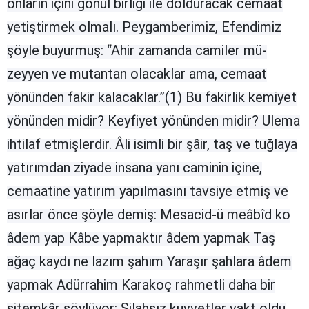
onların içini gönül birliği ile dol­duracak ce­maat
Edirne
yetiştirmek olmalı. Peygamberimiz, Efendimiz
Elazığ
şöyle buyurmuş: “Ahir zamanda camiler mü­
zeyyen ve mutantan olacaklar ama, cemaat
Erzincan
yönünden fakir kalacaklar.”(1) Bu fakirlik kemiyet
Erzurum
yönünden midir? Keyfiyet yönünden midir? Ulema
Eskişehir
ihtilaf etmişlerdir. Âli isimli bir şâir, taş ve tuğlaya
Gaziantep
yatırımdan ziyade insana yanı caminin içine,
Giresun
cemaatine yatı­rım yapılmasını tavsiye etmiş ve
asırlar önce şöyle demiş: Mesacid-ü meâbîd ko
Gümüşhane
âdem yap Kâbe yapmaktır âdem yapmak Taş
Hakkari
ağaç kaydı ne lazım şahım Yaraşır şahlara âdem
Hatay
yapmak Adürrahim Karakoç rahmetli daha bir
Isparta
sitemkâr söylü­yor: Silahsız kuvvetler vakt oldu