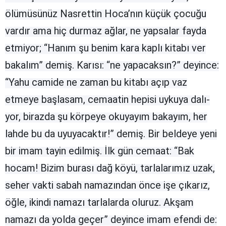
ölümüsünüz Nasrettin Hoca’nın küçük çocuğu
Malatya
vardır ama hiç durmaz ağlar, ne yap­salar fayda
Manisa
etmiyor; “Hanım şu be­nim kara kaplı kitabı ver
Kahramanmaraş
bakalım” demiş. Karısı: “ne ya­pacaksın?” deyince:
Mardin
“Yahu camide ne zaman bu kitabı açıp vaz
etmeye başlasam, cemaatin hepisi uykuya dalı­
Muğla
yor, birazda şu kör­peye okuya­yım bakayım, her
Muş
lahde bu da uyuyacaktır!” de­miş. Bir beldeye yeni
Nevşehir
bir imam tayin edilmiş. İlk gün ce­maat: “Bak
Niğde
hocam! Bizim burası dağ köyü, tarlalarımız uzak,
Ordu
seher vakti sabah namazından önce işe çıkarız,
öğle, ikindi namazı tarlalarda oluruz. Akşam
Rize
namazı da yolda geçer” deyince imam efendi de:
Sakarya