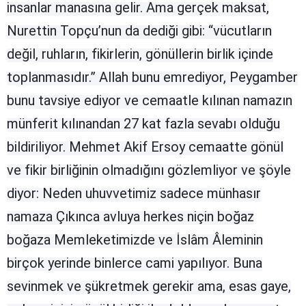
insanlar ma­nasına gelir. Ama gerçek maksat,
Bilecik
Nurettin Topçu’nun da de­diği gibi: “vücutların
Bingöl
değil, ruhların, fikirlerin, gö­nüllerin birlik içinde
Bitlis
toplanmasıdır.” Allah bunu emredi­yor, Pey­gamber
bunu tavsiye ediyor ve cemaatle kılınan namazın
Bolu
münferit kılınandan 27 kat fazla sevabı olduğu
Burdur
bildiriliyor. Mehmet Akif Ersoy cemaatte gönül
Bursa
ve fikir birliğinin olmadığını göz­lemliyor ve şöyle
Çanakkale
diyor: Neden uhuvvetimiz sadece münhasır
Çankırı
namaza Çıkınca avluya herkes niçin boğaz
boğaza Memleketimizde ve İslâm Âleminin
Çorum
birçok yerinde bin­lerce cami yapılı­yor. Buna
Denizli
sevinmek ve şükretmek gerekir ama, esas gaye,
Diyarbakır