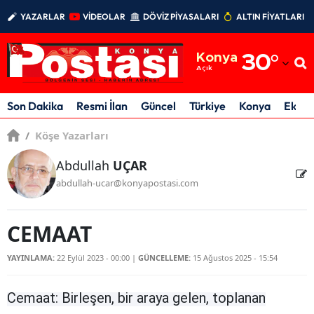
YAZARLAR
VİDEOLAR
DÖVİZ PİYASALARI
ALTIN FİYATLARI
Adana
Konya
30
°
Adıyaman
Açık
Afyonkarahisar
Son Dakika
Resmi İlan
Güncel
Türkiye
Konya
Ekon
Ağrı
/
Köşe Yazarları
Amasya
Abdullah
UÇAR
abdullah-ucar@konyapostasi.com
Ankara
Antalya
CEMAAT
Artvin
YAYINLAMA:
22 Eylül 2023 - 00:00
|
GÜNCELLEME:
15 Ağustos 2025 - 15:54
Aydın
Cemaat: Birleşen, bir araya gelen, toplanan
Balıkesir