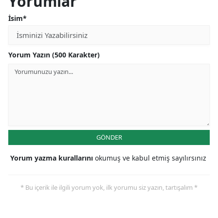
Yorumlar
Yozgat
İsim*
Zonguldak
Yorum Yazın (500 Karakter)
Aksaray
Bayburt
Karaman
Kırıkkale
GÖNDER
Batman
Şırnak
Yorum yazma kurallarını
okumuş ve kabul etmiş sayılırsınız
Bartın
* Bu içerik ile ilgili yorum yok, ilk yorumu siz yazın, tartışalım *
Ardahan
Iğdır