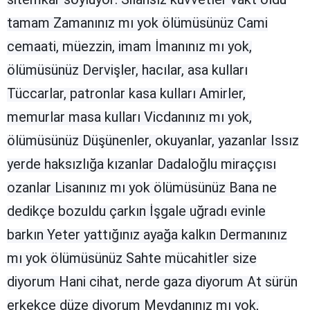
Mersin
tamam Zamanınız mı yok ölümüsünüz Cami
cemaati, müezzin, imam İmanınız mı yok,
İstanbul
ölümüsünüz Dervişler, hacılar, asa kulları
İzmir
Tüccarlar, patronlar kasa kulları Amirler,
Kars
memurlar masa kulları Vicdanınız mı yok,
Kastamonu
ölümüsünüz Düşünenler, okuyanlar, yazanlar Issız
Kayseri
yerde haksızlığa kızanlar Dadaloğlu miraççısı
ozanlar Lisanınız mı yok ölümüsünüz Bana ne
Kırklareli
dedikçe bozuldu çarkın İşgale uğradı evinle
Kırşehir
barkın Yeter yattığınız ayağa kalkın Dermanınız
Kocaeli
mı yok ölümüsünüz Sahte mücahitler size
Konya
diyorum Hani cihat, nerde gaza diyorum At sürün
Kütahya
erkekçe düze diyorum Meydanınız mı yok,