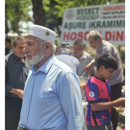
Malatya
Manisa
Kahramanmaraş
Mardin
Muğla
Muş
Nevşehir
Niğde
Ordu
Rize
Sakarya