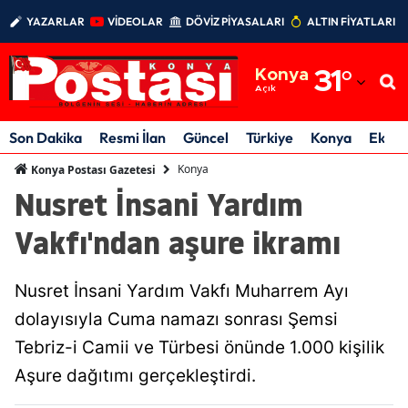
YAZARLAR
VİDEOLAR
DÖVİZ PİYASALARI
ALTIN FİYATLARI
Adana
Konya
31
°
Adıyaman
Açık
Afyonkarahisar
Son Dakika
Resmi İlan
Güncel
Türkiye
Konya
Ekon
Ağrı
Konya
Konya Postası Gazetesi
Nusret İnsani Yardım
Amasya
Vakfı'ndan aşure ikramı
Ankara
Antalya
Nusret İnsani Yardım Vakfı Muharrem Ayı
Artvin
dolayısıyla Cuma namazı sonrası Şemsi
Tebriz-i Camii ve Türbesi önünde 1.000 kişilik
Aydın
Aşure dağıtımı gerçekleştirdi.
Balıkesir