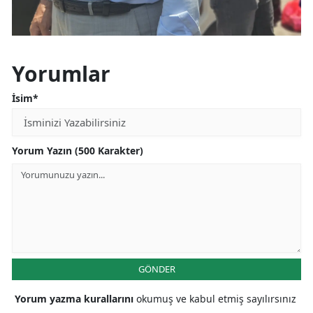
Samsun
Siirt
Yorumlar
Sinop
İsim*
Sivas
Tekirdağ
Yorum Yazın (500 Karakter)
Tokat
Trabzon
Tunceli
Şanlıurfa
GÖNDER
Uşak
Yorum yazma kurallarını
okumuş ve kabul etmiş sayılırsınız
Van