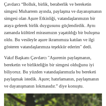
Çavdarcı “Bolluk, birlik, beraberlik ve bereketin
Mersin
simgesi Muharrem ayında, paylaşma ve dayanışmanın
İstanbul
simgesi olan Aşure Etkinliği, vatandaşlarımızın bir
araya gelerek birlik duygusunu güçlendirdik. Aynı
İzmir
zamanda kültürel mirasımızın yaşatıldığı bir buluşma
Kars
oldu. Bu vesileyle aşure ikramımıza katılan ve ilgi
Kastamonu
gösteren vatandaşlarımıza teşekkür ederim" dedi.
Kayseri
Vakıf Başkanı Çavdarcı "Aşurenin paylaşmanın,
bereketin ve birlikteliğin bir simgesi olduğunu iyi
Kırklareli
biliyoruz. Bu yüzden vatandaşlarımızla bu bereketi
Kırşehir
paylaşmak istedik. Aşure; hatırlamanın, paylaşmanın
Kocaeli
ve dayanışmanın lokmasıdır.” diye konuştu.
Konya
Kütahya