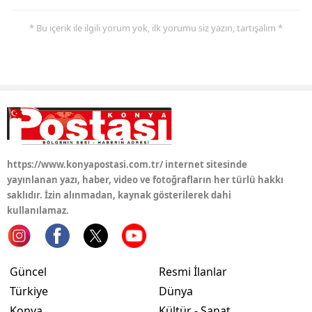
Yozgat
* Bu içerik ile ilgili yorum yok, ilk yorumu siz yazın, tartışalım *
Zonguldak
Aksaray
Bayburt
Karaman
https://www.konyapostasi.com.tr/ internet sitesinde
Kırıkkale
yayınlanan yazı, haber, video ve fotoğrafların her türlü hakkı
saklıdır. İzin alınmadan, kaynak gösterilerek dahi
Batman
kullanılamaz.
Şırnak
Bartın
Güncel
Resmi İlanlar
Ardahan
Türkiye
Dünya
Konya
Kültür - Sanat
Iğdır