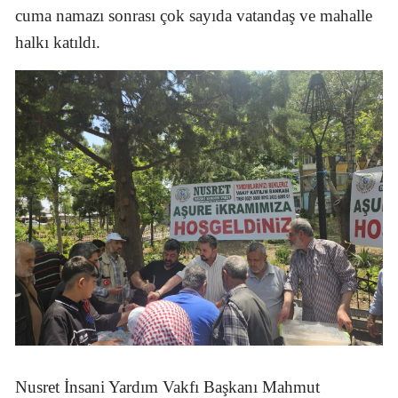
cuma namazı sonrası çok sayıda vatandaş ve mahalle
Edirne
halkı katıldı.
Elazığ
Erzincan
Erzurum
Eskişehir
Gaziantep
Giresun
Gümüşhane
Hakkari
Hatay
Isparta
Nusret İnsani Yardım Vakfı Başkanı Mahmut