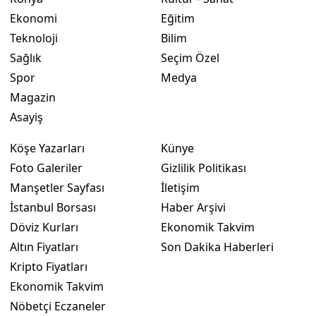
Ekonomi
Eğitim
Yalova
Teknoloji
Bilim
Karabük
Sağlık
Seçim Özel
Spor
Medya
Kilis
Magazin
Osmaniye
Asayiş
Düzce
Köşe Yazarları
Künye
Foto Galeriler
Gizlilik Politikası
Manşetler Sayfası
İletişim
İstanbul Borsası
Haber Arşivi
Döviz Kurları
Ekonomik Takvim
Altın Fiyatları
Son Dakika Haberleri
Kripto Fiyatları
Ekonomik Takvim
Nöbetçi Eczaneler