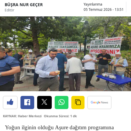
BÜŞRA NUR GEÇER
Yayınlanma
Bilecik
05 Temmuz 2026 - 13:51
Editör
Bingöl
Bitlis
Bolu
Burdur
Bursa
Çanakkale
Çankırı
Çorum
Denizli
KAYNAK: Haber Merkezi
Okunma Süresi: 1 dk
Diyarbakır
Yoğun ilginin olduğu Aşure dağıtım programına