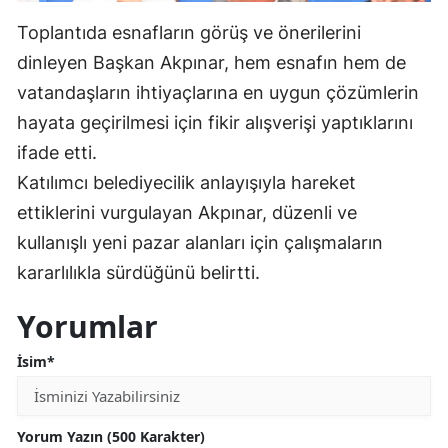
Mersin
Toplantıda esnafların görüş ve önerilerini
dinleyen Başkan Akpınar, hem esnafın hem de
İstanbul
vatandaşların ihtiyaçlarına en uygun çözümlerin
İzmir
hayata geçirilmesi için fikir alışverişi yaptıklarını
Kars
ifade etti.
Katılımcı belediyecilik anlayışıyla hareket
Kastamonu
ettiklerini vurgulayan Akpınar, düzenli ve
Kayseri
kullanışlı yeni pazar alanları için çalışmaların
kararlılıkla sürdüğünü belirtti.
Kırklareli
Kırşehir
Yorumlar
Kocaeli
İsim*
Konya
Yorum Yazın (500 Karakter)
Kütahya