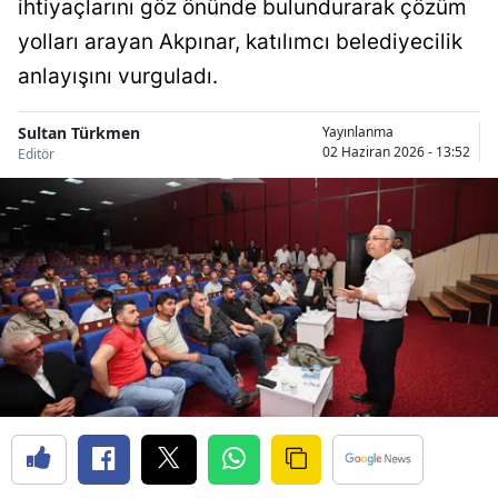
ihtiyaçlarını göz önünde bulundurarak çözüm
Bilecik
yolları arayan Akpınar, katılımcı belediyecilik
Bingöl
anlayışını vurguladı.
Bitlis
Sultan Türkmen
Yayınlanma
02 Haziran 2026 - 13:52
Editör
Bolu
Burdur
Bursa
Çanakkale
Çankırı
Çorum
Denizli
Diyarbakır