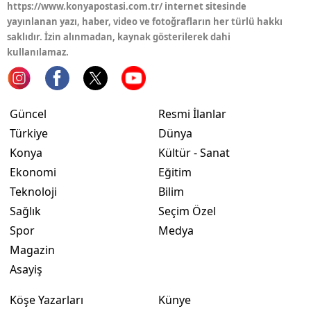
https://www.konyapostasi.com.tr/ internet sitesinde
yayınlanan yazı, haber, video ve fotoğrafların her türlü hakkı
Samsun
saklıdır. İzin alınmadan, kaynak gösterilerek dahi
Siirt
kullanılamaz.
Sinop
Sivas
Güncel
Resmi İlanlar
Türkiye
Dünya
Tekirdağ
Konya
Kültür - Sanat
Tokat
Ekonomi
Eğitim
Teknoloji
Bilim
Trabzon
Sağlık
Seçim Özel
Tunceli
Spor
Medya
Magazin
Şanlıurfa
Asayiş
Uşak
Köşe Yazarları
Künye
Van