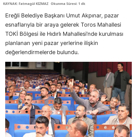
KAYNAK: Fatmagül KIZMAZ
Okunma Süresi: 1 dk
Edirne
Ereğli Belediye Başkanı Umut Akpınar, pazar
Elazığ
esnaflarıyla bir araya gelerek Toros Mahallesi
Erzincan
TOKİ Bölgesi ile Hıdırlı Mahallesi’nde kurulması
planlanan yeni pazar yerlerine ilişkin
Erzurum
değerlendirmelerde bulundu.
Eskişehir
Gaziantep
Giresun
Gümüşhane
Hakkari
Hatay
Isparta