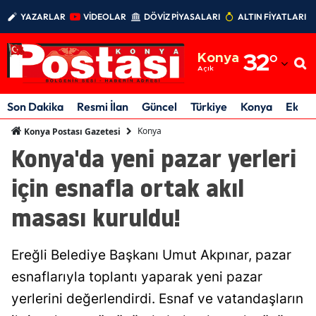
YAZARLAR
VİDEOLAR
DÖVİZ PİYASALARI
ALTIN FİYATLARI
Adana
Konya
32
°
Adıyaman
Açık
Afyonkarahisar
Son Dakika
Resmi İlan
Güncel
Türkiye
Konya
Ekon
Ağrı
Konya
Konya Postası Gazetesi
Konya'da yeni pazar yerleri
Amasya
için esnafla ortak akıl
Ankara
masası kuruldu!
Antalya
Artvin
Ereğli Belediye Başkanı Umut Akpınar, pazar
Aydın
esnaflarıyla toplantı yaparak yeni pazar
yerlerini değerlendirdi. Esnaf ve vatandaşların
Balıkesir