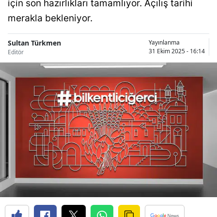
için son hazırlıkları tamamlıyor. Açılış tarihi
Bilecik
merakla bekleniyor.
Bingöl
Sultan Türkmen
Yayınlanma
Bitlis
31 Ekim 2025 - 16:14
Editör
Bolu
Burdur
Bursa
Çanakkale
Çankırı
Çorum
Denizli
Diyarbakır