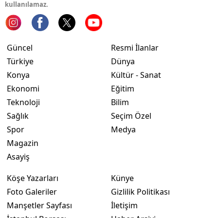
kullanılamaz.
Yozgat
Zonguldak
Güncel
Resmi İlanlar
Aksaray
Türkiye
Dünya
Konya
Kültür - Sanat
Bayburt
Ekonomi
Eğitim
Karaman
Teknoloji
Bilim
Sağlık
Seçim Özel
Kırıkkale
Spor
Medya
Batman
Magazin
Asayiş
Şırnak
Köşe Yazarları
Künye
Bartın
Foto Galeriler
Gizlilik Politikası
Ardahan
Manşetler Sayfası
İletişim
Iğdır