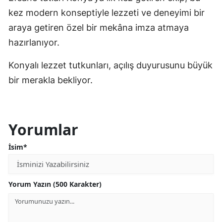
kez modern konseptiyle lezzeti ve deneyimi bir
Malatya
araya getiren özel bir mekâna imza atmaya
Manisa
hazırlanıyor.
Kahramanmaraş
Konyalı lezzet tutkunları, açılış duyurusunu büyük
Mardin
bir merakla bekliyor.
Muğla
Muş
Yorumlar
Nevşehir
İsim*
Niğde
Ordu
Yorum Yazın (500 Karakter)
Rize
Sakarya