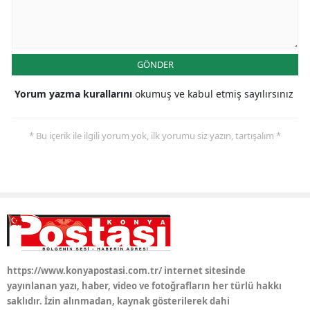
Samsun
Siirt
GÖNDER
Sinop
Yorum yazma kurallarını
okumuş ve kabul etmiş sayılırsınız
Sivas
* Bu içerik ile ilgili yorum yok, ilk yorumu siz yazın, tartışalım *
Tekirdağ
Tokat
Trabzon
Tunceli
Şanlıurfa
https://www.konyapostasi.com.tr/ internet sitesinde
Uşak
yayınlanan yazı, haber, video ve fotoğrafların her türlü hakkı
saklıdır. İzin alınmadan, kaynak gösterilerek dahi
Van