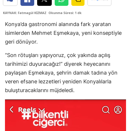
Edirne
KAYNAK: Fatmagül KIZMAZ
Okunma Süresi: 1 dk
Elazığ
Konya’da gastronomi alanında fark yaratan
Erzincan
isimlerden Mehmet Eşmekaya, yeni konseptiyle
geri dönüyor.
Erzurum
“Son rötuşları yapıyoruz, çok yakında açılış
Eskişehir
tarihimizi duyuracağız!” diyerek heyecanını
Gaziantep
paylaşan Eşmekaya, şehrin damak tadına yön
Giresun
veren efsane lezzetleri yeniden Konyalılarla
buluşturacaklarını müjdeledi.
Gümüşhane
Hakkari
Hatay
Isparta