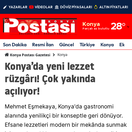
YAZARLAR
VİDEOLAR
DÖVİZ PİYASALARI
ALTIN FİYATLARI
Adana
Konya
28
°
Adıyaman
Parçalı az bulutlu
Afyonkarahisar
Son Dakika
Resmi İlan
Güncel
Türkiye
Konya
Ekon
Ağrı
Konya
Konya Postası Gazetesi
Konya’da yeni lezzet
Amasya
rüzgârı! Çok yakında
Ankara
açılıyor!
Antalya
Artvin
Mehmet Eşmekaya, Konya'da gastronomi
Aydın
alanında yenilikçi bir konseptle geri dönüyor.
Efsane lezzetleri modern bir mekânda sunmak
Balıkesir