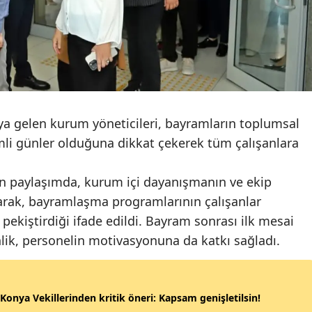
Mersin
İstanbul
İzmir
Kars
a gelen kurum yöneticileri, bayramların toplumsal
Kastamonu
li günler olduğuna dikkat çekerek tüm çalışanlara
Kayseri
n paylaşımda, kurum içi dayanışmanın ve ekip
Kırklareli
rak, bayramlaşma programlarının çalışanlar
i pekiştirdiği ifade edildi. Bayram sonrası ilk mesai
Kırşehir
lik, personelin motivasyonuna da katkı sağladı.
Kocaeli
Konya
onya Vekillerinden kritik öneri: Kapsam genişletilsin!
Kütahya