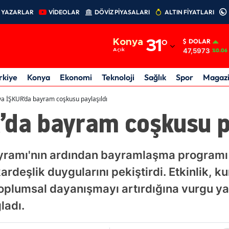
YAZARLAR
VİDEOLAR
DÖVİZ PİYASALARI
ALTIN FİYATLARI
Adana
Konya
31
°
DOLAR
Adıyaman
47,5973
Açık
%0.06
Afyonkarahisar
rkiye
Konya
Ekonomi
Teknoloji
Sağlık
Spor
Magaz
Ağrı
a İŞKUR’da bayram coşkusu paylaşıldı
’da bayram coşkusu pa
Amasya
Ankara
ramı'nın ardından bayramlaşma programı 
Antalya
deşlik duygularını pekiştirdi. Etkinlik, ku
Artvin
oplumsal dayanışmayı artırdığına vurgu ya
Aydın
ladı.
Balıkesir