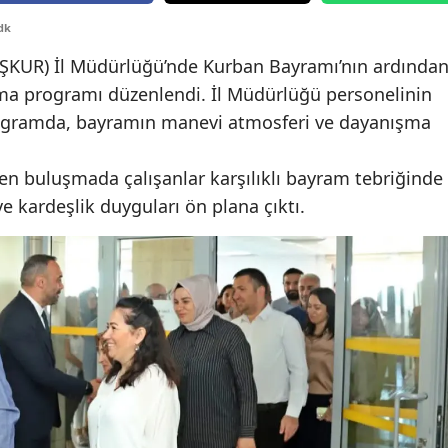
Edirne
dk
İŞKUR) İl Müdürlüğü’nde Kurban Bayramı’nın ardında
Elazığ
a programı düzenlendi. İl Müdürlüğü personelinin
Erzincan
programda, bayramın manevi atmosferi ve dayanışma
Erzurum
n buluşmada çalışanlar karşılıklı bayram tebriğinde
Eskişehir
ve kardeşlik duyguları ön plana çıktı.
Gaziantep
Giresun
Gümüşhane
Hakkari
Hatay
Isparta