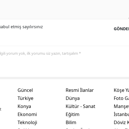
Samsun
Siirt
abul etmiş sayılırsınız
GÖNDE
Sinop
Sivas
 ilgili yorum yok, ilk yorumu siz yazın, tartışalım *
Tekirdağ
Tokat
Trabzon
Güncel
Resmi İlanlar
Köşe Y
Tunceli
Türkiye
Dünya
Foto Ga
Şanlıurfa
Konya
Kültür - Sanat
Manşet
t
Ekonomi
Eğitim
İstanb
Uşak
Teknoloji
Bilim
Döviz K
Van