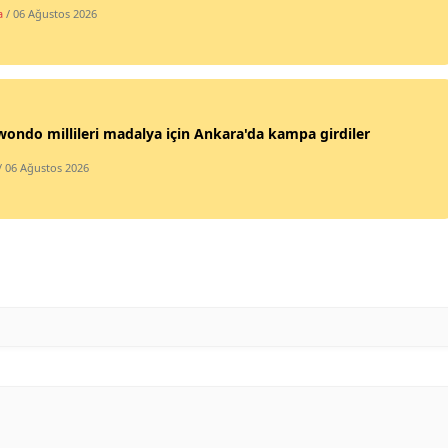
a
/ 06 Ağustos 2026
Malatya
Manisa
Kahramanmaraş
ondo millileri madalya için Ankara'da kampa girdiler
Mardin
/ 06 Ağustos 2026
Muğla
Muş
Nevşehir
Niğde
Ordu
Rize
Sakarya