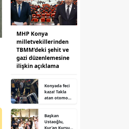
MHP Konya
milletvekillerinden
TBMM’deki şehit ve
gazi düzenlemesine
ilişkin açıklama
Konyada feci
kaza! Takla
atan otomobil
şarampole
uçtu
Başkan
Ustaoğlu,
Kur’an Kursu