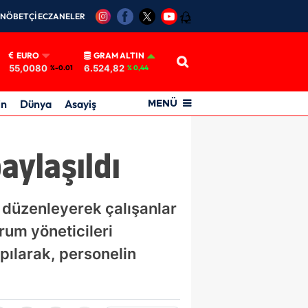
NÖBETÇİ ECZANELER
12
EURO
GRAM ALTIN
55,0080
6.524,82
%-0.01
% 0,44
in
Dünya
Asayiş
MENÜ
ylaşıldı
düzenleyerek çalışanlar
rum yöneticileri
pılarak, personelin