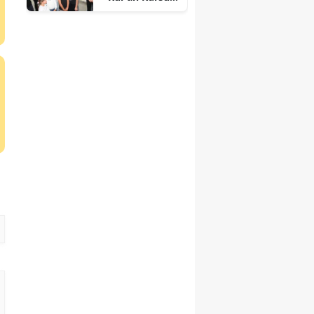
öğrencileriyle
buluştu