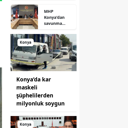
durum
MHP
açıklandı
Konya'dan
n
savunma
sanayisinde
yeni hamle: İlk
toplantı
Konya
yapıldı!
Konya’da kar
maskeli
şüphelilerden
milyonluk soygun
Konya