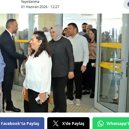
Yayınlanma
Bilecik
01 Haziran 2026 - 12:27
Bingöl
Bitlis
Bolu
Burdur
Bursa
Çanakkale
Çankırı
Çorum
Denizli
Facebook'ta Paylaş
X'de Paylaş
Whatsapp'
Diyarbakır