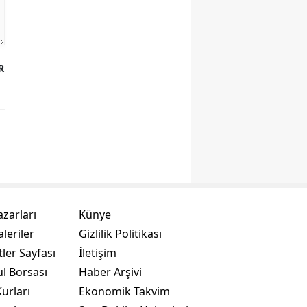
R
azarları
Künye
leriler
Gizlilik Politikası
ler Sayfası
İletişim
ul Borsası
Haber Arşivi
urları
Ekonomik Takvim