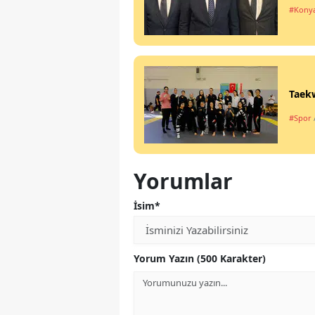
#Kony
Taekw
#Spor
Yorumlar
İsim*
Yorum Yazın (500 Karakter)