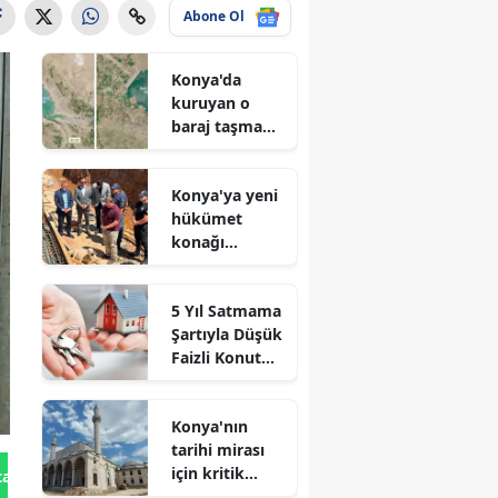
Abone Ol
Konya'da
kuruyan o
baraj taşma
noktasına
geldi
Konya'ya yeni
hükümet
konağı
geliyor: Temel
atıldı
5 Yıl Satmama
Şartıyla Düşük
Faizli Konut
Kredisi
Geliyor!
Konya'nın
tarihi mirası
için kritik
tan Gönder
süreç: Son