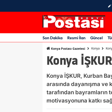
Son Dakika
Resmi İlan
Güncel
Tü
Konya
Kony
Konya Postası Gazetesi
Konya İŞKUR
Konya İŞKUR, Kurban Bay
arasında dayanışma ve kar
tarafından bayramların t
motivasyonuna katkı sağ