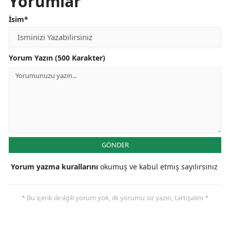
Yorumlar
Malatya
İsim*
Manisa
Yorum Yazın (500 Karakter)
Kahramanmaraş
Mardin
Muğla
Muş
Nevşehir
GÖNDER
Niğde
Yorum yazma kurallarını
okumuş ve kabul etmiş sayılırsınız
Ordu
* Bu içerik ile ilgili yorum yok, ilk yorumu siz yazın, tartışalım *
Rize
Sakarya