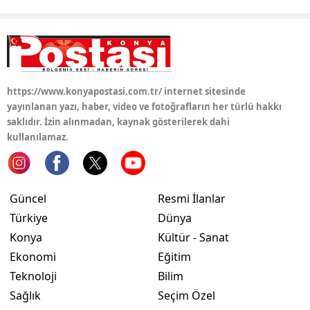
Samsun
Siirt
Sinop
https://www.konyapostasi.com.tr/ internet sitesinde
yayınlanan yazı, haber, video ve fotoğrafların her türlü hakkı
Sivas
saklıdır. İzin alınmadan, kaynak gösterilerek dahi
Tekirdağ
kullanılamaz.
Tokat
Trabzon
Güncel
Resmi İlanlar
Türkiye
Dünya
Tunceli
Konya
Kültür - Sanat
Şanlıurfa
Ekonomi
Eğitim
Teknoloji
Bilim
Uşak
Sağlık
Seçim Özel
Van