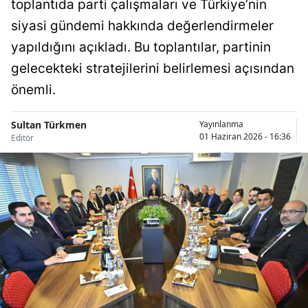
toplantıda parti çalışmaları ve Türkiye’nin
Bilecik
siyasi gündemi hakkında değerlendirmeler
Bingöl
yapıldığını açıkladı. Bu toplantılar, partinin
gelecekteki stratejilerini belirlemesi açısından
Bitlis
önemli.
Bolu
Sultan Türkmen
Yayınlanma
Burdur
01 Haziran 2026 - 16:36
Editör
Bursa
Çanakkale
Çankırı
Çorum
Denizli
Diyarbakır