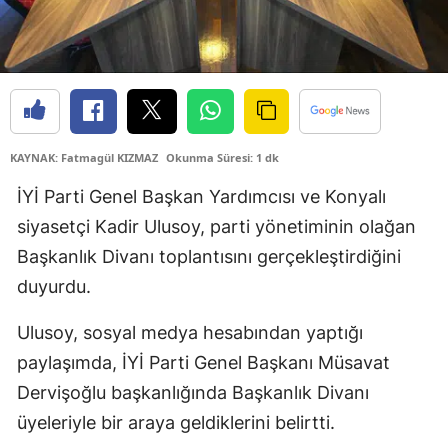
Edirne
Elazığ
Erzincan
Erzurum
KAYNAK: Fatmagül KIZMAZ
Okunma Süresi: 1 dk
Eskişehir
İYİ Parti Genel Başkan Yardımcısı ve Konyalı
siyasetçi Kadir Ulusoy, parti yönetiminin olağan
Gaziantep
Başkanlık Divanı toplantısını gerçekleştirdiğini
Giresun
duyurdu.
Gümüşhane
Ulusoy, sosyal medya hesabından yaptığı
Hakkari
paylaşımda, İYİ Parti Genel Başkanı Müsavat
Dervişoğlu başkanlığında Başkanlık Divanı
Hatay
üyeleriyle bir araya geldiklerini belirtti.
Isparta