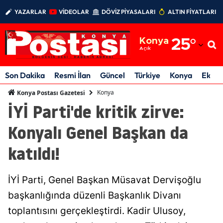
YAZARLAR
VİDEOLAR
DÖVİZ PİYASALARI
ALTIN FİYATLARI
Adana
Konya
25
°
Adıyaman
Açık
Afyonkarahisar
Son Dakika
Resmi İlan
Güncel
Türkiye
Konya
Ekon
Ağrı
Konya
Konya Postası Gazetesi
İYİ Parti'de kritik zirve:
Amasya
Konyalı Genel Başkan da
Ankara
katıldı!
Antalya
Artvin
İYİ Parti, Genel Başkan Müsavat Dervişoğlu
Aydın
başkanlığında düzenli Başkanlık Divanı
toplantısını gerçekleştirdi. Kadir Ulusoy,
Balıkesir