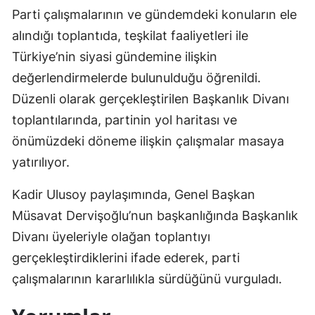
Parti çalışmalarının ve gündemdeki konuların ele
Mersin
alındığı toplantıda, teşkilat faaliyetleri ile
İstanbul
Türkiye’nin siyasi gündemine ilişkin
değerlendirmelerde bulunulduğu öğrenildi.
İzmir
Düzenli olarak gerçekleştirilen Başkanlık Divanı
Kars
toplantılarında, partinin yol haritası ve
Kastamonu
önümüzdeki döneme ilişkin çalışmalar masaya
yatırılıyor.
Kayseri
Kırklareli
Kadir Ulusoy paylaşımında, Genel Başkan
Müsavat Dervişoğlu’nun başkanlığında Başkanlık
Kırşehir
Divanı üyeleriyle olağan toplantıyı
Kocaeli
gerçekleştirdiklerini ifade ederek, parti
çalışmalarının kararlılıkla sürdüğünü vurguladı.
Konya
Kütahya