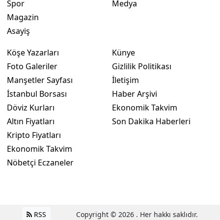
Spor
Medya
Magazin
Yozgat
Asayiş
Zonguldak
Köşe Yazarları
Künye
Aksaray
Foto Galeriler
Gizlilik Politikası
Bayburt
Manşetler Sayfası
İletişim
İstanbul Borsası
Haber Arşivi
Karaman
Döviz Kurları
Ekonomik Takvim
Kırıkkale
Altın Fiyatları
Son Dakika Haberleri
Kripto Fiyatları
Batman
Ekonomik Takvim
Şırnak
Nöbetçi Eczaneler
Bartın
Ardahan
RSS
Copyright © 2026 . Her hakkı saklıdır.
Iğdır