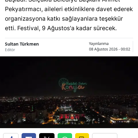
Pekyatırmacı, aileleri etkinliklere davet ederek
Malatya
organizasyona katkı sağlayanlara teşekkür
Manisa
etti. Festival, 9 Ağustos'a kadar sürecek.
Kahramanmaraş
Sultan Türkmen
Yayınlanma
Mardin
08 Ağustos 2026 - 00:02
Editör
Muğla
Muş
Nevşehir
Niğde
Ordu
Rize
Sakarya