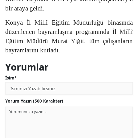
bir araya geldi.
Edirne
Elazığ
Konya İl Millî Eğitim Müdürlüğü binasında
düzenlenen bayramlaşma programında İl Millî
Erzincan
Eğitim Müdürü Murat Yiğit, tüm çalışanların
Erzurum
bayramlarını kutladı.
Eskişehir
Yorumlar
Gaziantep
İsim*
Giresun
Gümüşhane
Yorum Yazın (500 Karakter)
Hakkari
Hatay
Isparta