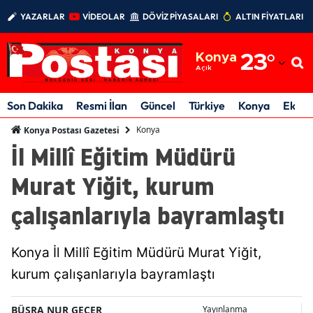
YAZARLAR
VİDEOLAR
DÖVİZ PİYASALARI
ALTIN FİYATLARI
Adana
Konya
23
°
Adıyaman
Açık
Afyonkarahisar
Son Dakika
Resmi İlan
Güncel
Türkiye
Konya
Ekon
Ağrı
Konya
Konya Postası Gazetesi
İl Millî Eğitim Müdürü
Amasya
Murat Yiğit, kurum
Ankara
çalışanlarıyla bayramlaştı
Antalya
Artvin
Konya İl Millî Eğitim Müdürü Murat Yiğit,
Aydın
kurum çalışanlarıyla bayramlaştı
Balıkesir
BÜŞRA NUR GEÇER
Yayınlanma