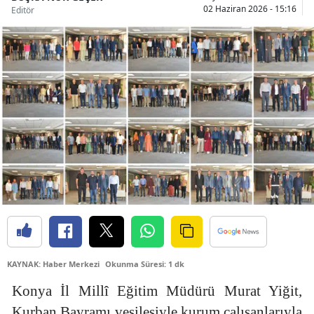
02 Haziran 2026 - 15:16
Editör
Bilecik
Bingöl
Bitlis
Bolu
Burdur
Bursa
Çanakkale
Çankırı
Çorum
KAYNAK: Haber Merkezi
Okunma Süresi: 1 dk
Denizli
Konya İl Millî Eğitim Müdürü Murat Yiğit,
Diyarbakır
Kurban Bayramı vesilesiyle kurum çalışanlarıyla