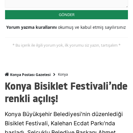
Mersin
GÖNDER
İstanbul
Yorum yazma kurallarını
okumuş ve kabul etmiş sayılırsınız
İzmir
Kars
* Bu içerik ile ilgili yorum yok, ilk yorumu siz yazın, tartışalım *
Kastamonu
Kayseri
Konya
Konya Postası Gazetesi
Kırklareli
Konya Bisiklet Festivali’nde
Kırşehir
renkli açılış!
Kocaeli
Konya Büyükşehir Belediyesi'nin düzenlediği
Konya
Bisiklet Festivali, Kalehan Ecdat Parkı'nda
Kütahya
başladı. Selçuklu Belediye Başkanı Ahmet