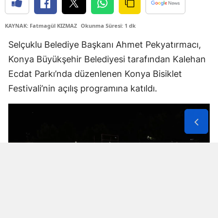
Samsun
KAYNAK: Fatmagül KIZMAZ
Okunma Süresi: 1 dk
Siirt
Selçuklu Belediye Başkanı Ahmet Pekyatırmacı,
Sinop
Konya Büyükşehir Belediyesi tarafından Kalehan
Ecdat Parkı’nda düzenlenen Konya Bisiklet
Sivas
Festivali’nin açılış programına katıldı.
Tekirdağ
Tokat
Trabzon
Tunceli
Şanlıurfa
Uşak
Van