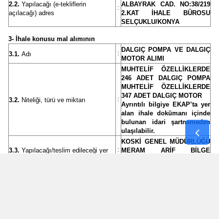
2.2.
Yapılacağı (e-tekliflerin
ALBAYRAK CAD. NO:38/219
:
açılacağı) adres
2.KAT İHALE BÜROSU
Samsun
SELÇUKLU/KONYA
Siirt
3- İhale konusu mal alımının
DALGIÇ POMPA VE DALGIÇ
:
3.1.
Adı
Sinop
MOTOR ALIMI
MUHTELİF ÖZELLİKLERDE
Sivas
246 ADET DALGIÇ POMPA
MUHTELİF ÖZELLİKLERDE
347 ADET DALGIÇ MOTOR
Tekirdağ
:
3.2.
Niteliği, türü ve miktarı
Ayrıntılı bilgiye EKAP’ta yer
alan ihale dokümanı içinde
Tokat
bulunan idari şartnameden
ulaşılabilir.
Trabzon
KOSKİ GENEL MÜDÜRLÜĞÜ
:
3.3.
Yapılacağı/teslim edileceği yer
MERAM ARİF BİLGE
Tunceli
TESİSLERİ AMBARI
SÖZLEŞMENİN
Şanlıurfa
İMZALANMASINI MÜTEAKİP
60 TAKVİM GÜNÜ
:
3.4.
Süresi/teslim tarihi
Uşak
İÇERİSİNDE TEK PARTİ
HALİNDE TESLİM
EDİLECEKTİR.
Van