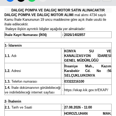
Malatya
DALGIÇ POMPA VE DALGIÇ MOTOR SATIN ALINACAKTIR
DALGIÇ POMPA VE DALGIÇ MOTOR ALIMI
mal alımı 4734 sayılı
Manisa
Kamu İhale Kanununun 19 uncu maddesine göre açık ihale usulü ile
ihale edilecektir.
Kahramanmaraş
İhaleye ilişkin ayrıntılı bilgiler aşağıda yer almaktadır:
:
İhale Kayıt Numarası (İKN)
2026/1402857
Mardin
1- İdarenin
Muğla
KONYA SU VE
:
1.1.
Adı
KANALİZASYON İDARESİ
GENEL MÜDÜRLÜĞÜ
Muş
İhsaniye Mah., Kazım
:
1.2.
Adresi
Karabekir Cd. No :56
Nevşehir
SELÇUKLU/KONYA
:
1.3.
Telefon numarası
03322216100
Niğde
1.4.
İhale dokümanının görülebileceği
:
https://ekap.kik.gov.tr/EKAP/
ve indirilebileceği internet sayfası
Ordu
2- İhalenin
Rize
:
2.1.
Tarih ve Saati
27.08.2026 - 11:00
HOROZLUHAN MAH.
Sakarya