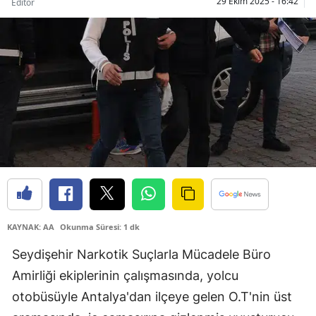
29 Ekim 2025 - 16:42
Editör
Bilecik
Bingöl
Bitlis
Bolu
Burdur
Bursa
Çanakkale
Çankırı
KAYNAK: AA
Okunma Süresi: 1 dk
Çorum
Seydişehir Narkotik Suçlarla Mücadele Büro
Amirliği ekiplerinin çalışmasında, yolcu
Denizli
otobüsüyle Antalya'dan ilçeye gelen O.T'nin üst
Diyarbakır