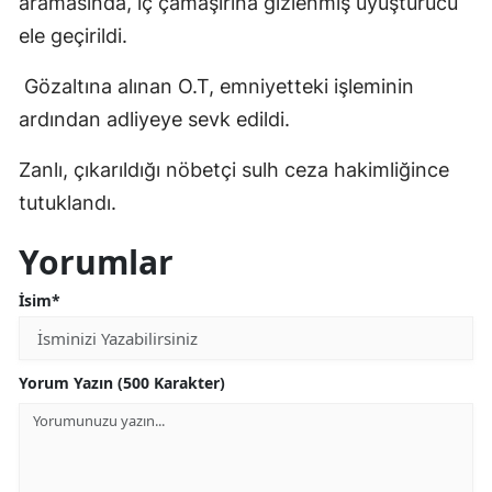
aramasında, iç çamaşırına gizlenmiş uyuşturucu
Edirne
ele geçirildi.
Elazığ
Gözaltına alınan O.T, emniyetteki işleminin
Erzincan
ardından adliyeye sevk edildi.
Erzurum
Zanlı, çıkarıldığı nöbetçi sulh ceza hakimliğince
tutuklandı.
Eskişehir
Yorumlar
Gaziantep
Giresun
İsim*
Gümüşhane
Yorum Yazın (500 Karakter)
Hakkari
Hatay
Isparta