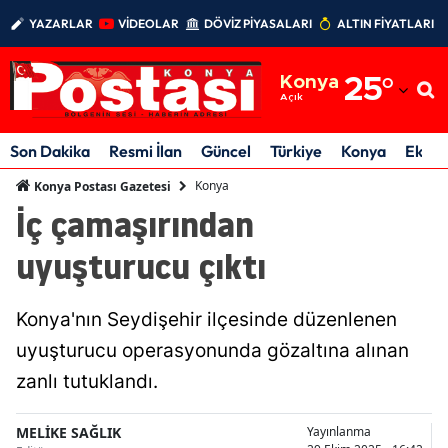
YAZARLAR
VİDEOLAR
DÖVİZ PİYASALARI
ALTIN FİYATLARI
Adana
Konya
25
°
Adıyaman
Açık
Afyonkarahisar
Son Dakika
Resmi İlan
Güncel
Türkiye
Konya
Ekon
Ağrı
Konya
Konya Postası Gazetesi
İç çamaşırından
Amasya
uyuşturucu çıktı
Ankara
Antalya
Konya'nın Seydişehir ilçesinde düzenlenen
Artvin
uyuşturucu operasyonunda gözaltına alınan
zanlı tutuklandı.
Aydın
Balıkesir
MELİKE SAĞLIK
Yayınlanma