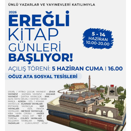
Mersin
İstanbul
İzmir
Kars
Kastamonu
Kayseri
Kırklareli
Kırşehir
Kocaeli
Konya
Kütahya