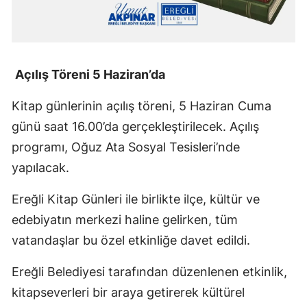
Malatya
Manisa
Açılış Töreni 5 Haziran’da
Kahramanmaraş
Kitap günlerinin açılış töreni, 5 Haziran Cuma
Mardin
günü saat 16.00’da gerçekleştirilecek. Açılış
Muğla
programı, Oğuz Ata Sosyal Tesisleri’nde
Muş
yapılacak.
Nevşehir
Ereğli Kitap Günleri ile birlikte ilçe, kültür ve
Niğde
edebiyatın merkezi haline gelirken, tüm
vatandaşlar bu özel etkinliğe davet edildi.
Ordu
Ereğli Belediyesi tarafından düzenlenen etkinlik,
Rize
kitapseverleri bir araya getirerek kültürel
Sakarya