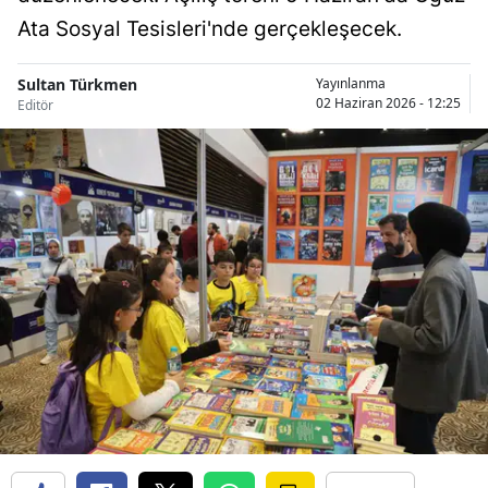
Bilecik
Ata Sosyal Tesisleri'nde gerçekleşecek.
Bingöl
Sultan Türkmen
Yayınlanma
02 Haziran 2026 - 12:25
Editör
Bitlis
Bolu
Burdur
Bursa
Çanakkale
Çankırı
Çorum
Denizli
Diyarbakır