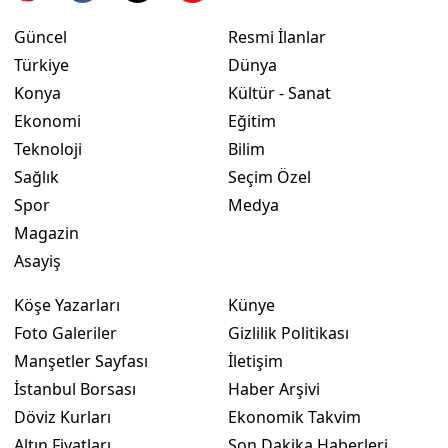
Güncel
Resmi İlanlar
Yalova
Türkiye
Dünya
Karabük
Konya
Kültür - Sanat
Ekonomi
Eğitim
Kilis
Teknoloji
Bilim
Osmaniye
Sağlık
Seçim Özel
Spor
Medya
Düzce
Magazin
Asayiş
Köşe Yazarları
Künye
Foto Galeriler
Gizlilik Politikası
Manşetler Sayfası
İletişim
İstanbul Borsası
Haber Arşivi
Döviz Kurları
Ekonomik Takvim
Altın Fiyatları
Son Dakika Haberleri