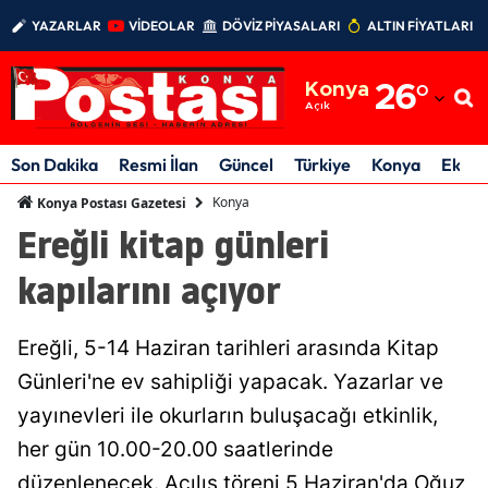
YAZARLAR
VİDEOLAR
DÖVİZ PİYASALARI
ALTIN FİYATLARI
Adana
Konya
26
°
Adıyaman
Açık
Afyonkarahisar
Son Dakika
Resmi İlan
Güncel
Türkiye
Konya
Ekon
Ağrı
Konya
Konya Postası Gazetesi
Ereğli kitap günleri
Amasya
kapılarını açıyor
Ankara
Antalya
Ereğli, 5-14 Haziran tarihleri arasında Kitap
Artvin
Günleri'ne ev sahipliği yapacak. Yazarlar ve
yayınevleri ile okurların buluşacağı etkinlik,
Aydın
her gün 10.00-20.00 saatlerinde
Balıkesir
düzenlenecek. Açılış töreni 5 Haziran'da Oğuz