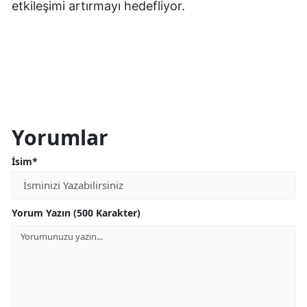
etkileşimi artırmayı hedefliyor.
Samsun
Siirt
Sinop
Sivas
Yorumlar
Tekirdağ
İsim*
Tokat
Trabzon
Yorum Yazın (500 Karakter)
Tunceli
Şanlıurfa
Uşak
Van