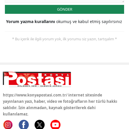
GÖNDER
Yozgat
Yorum yazma kurallarını
okumuş ve kabul etmiş sayılırsınız
Zonguldak
Aksaray
* Bu içerik ile ilgili yorum yok, ilk yorumu siz yazın, tartışalım *
Bayburt
Karaman
Kırıkkale
Batman
Şırnak
https://www.konyapostasi.com.tr/ internet sitesinde
yayınlanan yazı, haber, video ve fotoğrafların her türlü hakkı
Bartın
saklıdır. İzin alınmadan, kaynak gösterilerek dahi
kullanılamaz.
Ardahan
Iğdır