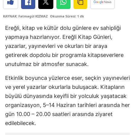
Edirne
KAYNAK: Fatmagül KIZMAZ
Okunma Süresi: 1 dk
Elazığ
Ereğli, kitap ve kültür dolu günlere ev sahipliği
Erzincan
yapmaya hazırlanıyor. Ereğli Kitap Günleri,
Erzurum
yazarlar, yayınevleri ve okurları bir araya
getirerek dopdolu bir programla kitapseverlere
Eskişehir
unutulmaz bir atmosfer sunacak.
Gaziantep
Etkinlik boyunca yüzlerce eser, seçkin yayınevleri
Giresun
ve yerel yazarlar okurlarla buluşacak. Kitapların
Gümüşhane
büyülü dünyasında keyifli bir yolculuk yaşatacak
organizasyon, 5–14 Haziran tarihleri arasında her
Hakkari
gün 10.00 – 20.00 saatleri arasında ziyaret
Hatay
edilebilecek.
Isparta