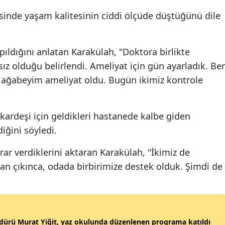
sinde yaşam kalitesinin ciddi ölçüde düştüğünü dile
Malatya
Manisa
ıldığını anlatan Karakülah, "Doktora birlikte
Kahramanmaraş
z olduğu belirlendi. Ameliyat için gün ayarladık. Be
Mardin
 ağabeyim ameliyat oldu. Bugün ikimiz kontrole
Muğla
ardeşi için geldikleri hastanede kalbe giden
Muş
iğini söyledi.
Nevşehir
rar verdiklerini aktaran Karakülah, "İkimiz de
Niğde
n çıkınca, odada birbirimize destek olduk. Şimdi de
Ordu
Rize
Sakarya
dürü Murat Yiğit, yaz okulunda düzenlenen programa katıldı