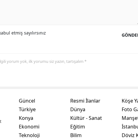
Yozgat
Zonguldak
abul etmiş sayılırsınız
GÖNDE
Aksaray
Bayburt
 ilgili yorum yok, ilk yorumu siz yazın, tartışalım *
Karaman
Kırıkkale
Batman
Şırnak
Güncel
Resmi İlanlar
Köşe Y
Türkiye
Dünya
Foto Ga
Bartın
Konya
Kültür - Sanat
Manşet
t
Ardahan
Ekonomi
Eğitim
İstanb
Teknoloji
Bilim
Döviz K
Iğdır