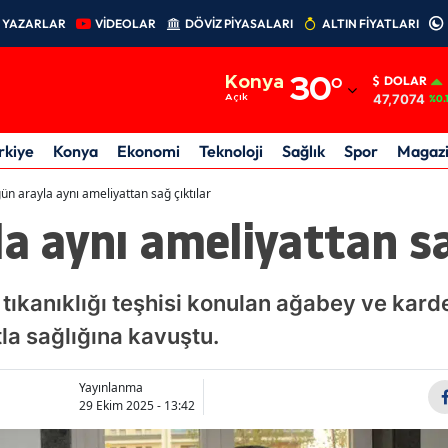
YAZARLAR
VİDEOLAR
DÖVİZ PİYASALARI
ALTIN FİYATLARI
Adana
Konya
30
°
DOLAR
Adıyaman
47,7074
Açık
%0.
Afyonkarahisar
rkiye
Konya
Ekonomi
Teknoloji
Sağlık
Spor
Magaz
Ağrı
gün arayla aynı ameliyattan sağ çıktılar
la aynı ameliyattan sa
Amasya
Ankara
ıkanıklığı teşhisi konulan ağabey ve karde
Antalya
la sağlığına kavuştu.
Artvin
Aydın
Yayınlanma
29 Ekim 2025 - 13:42
Balıkesir