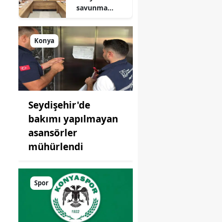
savunma
sanayisinde
yeni hamle: İlk
toplantı
Konya
yapıldı!
Seydişehir'de
bakımı yapılmayan
asansörler
mühürlendi
Spor