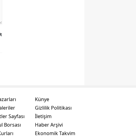
R
azarları
Künye
leriler
Gizlilik Politikası
ler Sayfası
İletişim
ul Borsası
Haber Arşivi
urları
Ekonomik Takvim