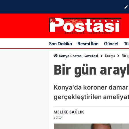
Son Dakika
Resmi İlan
Güncel
Tü
Konya
Bir 
Konya Postası Gazetesi
Bir gün aray
Konya'da koroner damar t
gerçekleştirilen ameliyat
MELİKE SAĞLIK
Editör