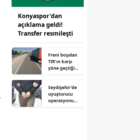
Konyaspor'dan
açıklama geldi!
Transfer resmileşti
Freni boşalan
TIR'ın karşı
yöne geçtiği
anlar
kamerada
Seydişehir'de
uyuşturucu
.
operasyonund
a 1 şüpheli
tutuklandı