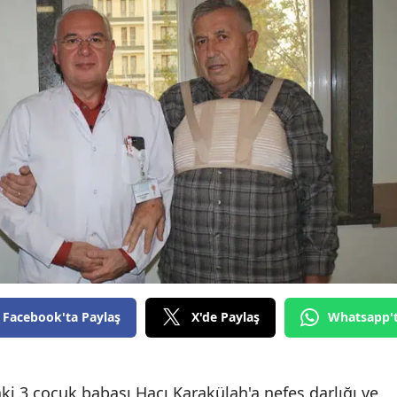
Bilecik
Bingöl
Bitlis
Bolu
Burdur
Bursa
Çanakkale
Çankırı
Çorum
Facebook'ta Paylaş
X'de Paylaş
Whatsapp'
Denizli
Diyarbakır
i 3 çocuk babası Hacı Karakülah'a nefes darlığı ve