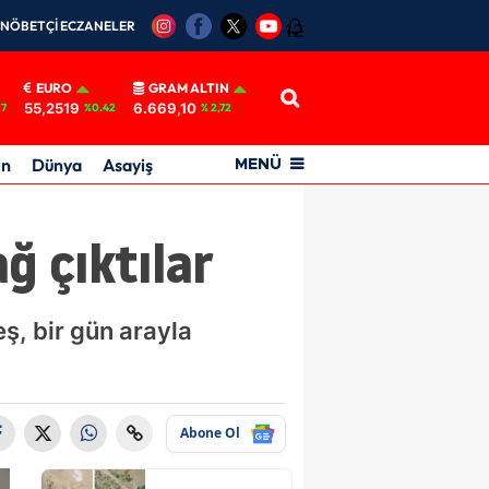
NÖBETÇİ ECZANELER
12
EURO
GRAM ALTIN
55,2519
6.669,10
17
%0.42
% 2,72
in
Dünya
Asayiş
MENÜ
ğ çıktılar
ş, bir gün arayla
Abone Ol