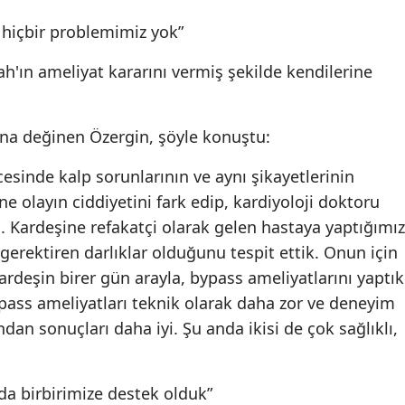
Mersin
ı, hiçbir problemimiz yok”
İstanbul
ah'ın ameliyat kararını vermiş şekilde kendilerine
İzmir
ına değinen Özergin, şöyle konuştu:
Kars
Kastamonu
esinde kalp sorunlarının ve aynı şikayetlerinin
e olayın ciddiyetini fark edip, kardiyoloji doktoru
Kayseri
 Kardeşine refakatçi olarak gelen hastaya yaptığımız
Kırklareli
erektiren darlıklar olduğunu tespit ettik. Onun için
kardeşin birer gün arayla, bypass ameliyatlarını yaptık
Kırşehir
ass ameliyatları teknik olarak daha zor ve deneyim
Kocaeli
ndan sonuçları daha iyi. Şu anda ikisi de çok sağlıklı,
Konya
a birbirimize destek olduk”
Kütahya