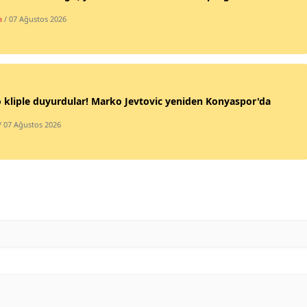
a
/ 07 Ağustos 2026
Samsun
Siirt
Sinop
 kliple duyurdular! Marko Jevtovic yeniden Konyaspor'da
Sivas
/ 07 Ağustos 2026
Tekirdağ
Tokat
Trabzon
Tunceli
Şanlıurfa
Uşak
Van