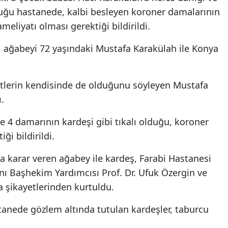
uğu hastanede, kalbi besleyen koroner damalarının
Edirne
eliyatı olması gerektiği bildirildi.
Elazığ
 ağabeyi 72 yaşındaki Mustafa Karakülah ile Konya
Erzincan
Erzurum
tlerin kendisinde de olduğunu söyleyen Mustafa
Eskişehir
.
Gaziantep
de 4 damarının kardeşi gibi tıkalı olduğu, koroner
ği bildirildi.
Giresun
 karar veren ağabey ile kardeş, Farabi Hastanesi
Gümüşhane
ı Başhekim Yardımcısı Prof. Dr. Ufuk Özergin ve
Hakkari
a şikayetlerinden kurtuldu.
Hatay
tanede gözlem altında tutulan kardeşler, taburcu
Isparta