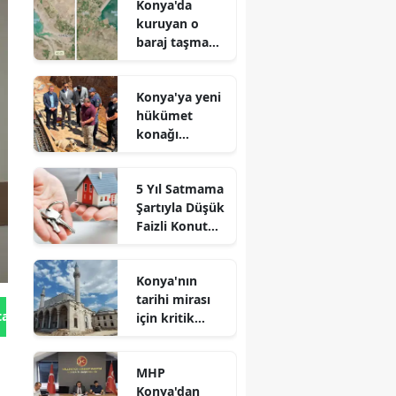
Konya'da
kuruyan o
baraj taşma
noktasına
geldi
Konya'ya yeni
hükümet
konağı
geliyor: Temel
atıldı
5 Yıl Satmama
Şartıyla Düşük
Faizli Konut
Kredisi
Geliyor!
Konya'nın
tarihi mirası
tan Gönder
için kritik
süreç: Son
durum
MHP
açıklandı
Konya'dan