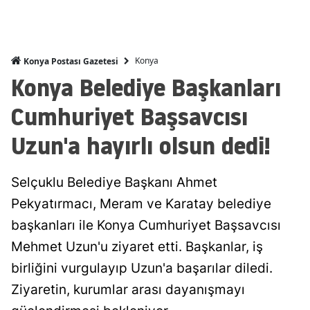
Malatya
Manisa
Konya
Konya Postası Gazetesi
Konya Belediye Başkanları
Kahramanmaraş
Cumhuriyet Başsavcısı
Mardin
Muğla
Uzun'a hayırlı olsun dedi!
Muş
Selçuklu Belediye Başkanı Ahmet
Nevşehir
Pekyatırmacı, Meram ve Karatay belediye
Niğde
başkanları ile Konya Cumhuriyet Başsavcısı
Mehmet Uzun'u ziyaret etti. Başkanlar, iş
Ordu
birliğini vurgulayıp Uzun'a başarılar diledi.
Rize
Ziyaretin, kurumlar arası dayanışmayı
Sakarya