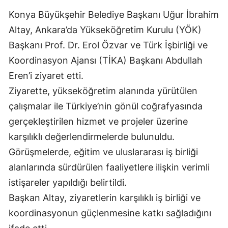
Edirne
Konya Büyükşehir Belediye Başkanı Uğur İbrahim
Altay, Ankara’da Yükseköğretim Kurulu (YÖK)
Elazığ
Başkanı Prof. Dr. Erol Özvar ve Türk İşbirliği ve
Erzincan
Koordinasyon Ajansı (TİKA) Başkanı Abdullah
Eren’i ziyaret etti.
Erzurum
Ziyarette, yükseköğretim alanında yürütülen
Eskişehir
çalışmalar ile Türkiye’nin gönül coğrafyasında
Gaziantep
gerçekleştirilen hizmet ve projeler üzerine
karşılıklı değerlendirmelerde bulunuldu.
Giresun
Görüşmelerde, eğitim ve uluslararası iş birliği
Gümüşhane
alanlarında sürdürülen faaliyetlere ilişkin verimli
Hakkari
istişareler yapıldığı belirtildi.
Başkan Altay, ziyaretlerin karşılıklı iş birliği ve
Hatay
koordinasyonun güçlenmesine katkı sağladığını
Isparta