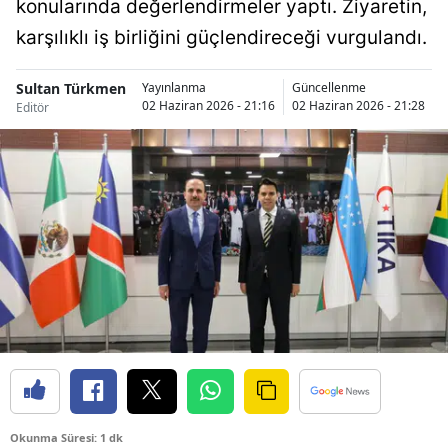
konularında değerlendirmeler yaptı. Ziyaretin,
Bilecik
karşılıklı iş birliğini güçlendireceği vurgulandı.
Bingöl
Sultan Türkmen
Yayınlanma
Güncellenme
Bitlis
02 Haziran 2026 - 21:16
02 Haziran 2026 - 21:28
Editör
Bolu
Burdur
Bursa
Çanakkale
Çankırı
Çorum
Denizli
Diyarbakır
Okunma Süresi: 1 dk