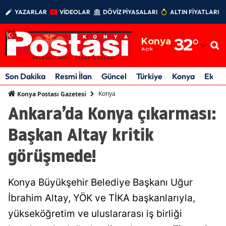
YAZARLAR
VİDEOLAR
DÖVİZ PİYASALARI
ALTIN FİYATLARI
Adana
Konya
32
°
Adıyaman
Açık
Afyonkarahisar
Son Dakika
Resmi İlan
Güncel
Türkiye
Konya
Ekon
Ağrı
Konya
Konya Postası Gazetesi
Ankara’da Konya çıkarması:
Amasya
Başkan Altay kritik
Ankara
görüşmede!
Antalya
Artvin
Konya Büyükşehir Belediye Başkanı Uğur
Aydın
İbrahim Altay, YÖK ve TİKA başkanlarıyla,
yükseköğretim ve uluslararası iş birliği
Balıkesir