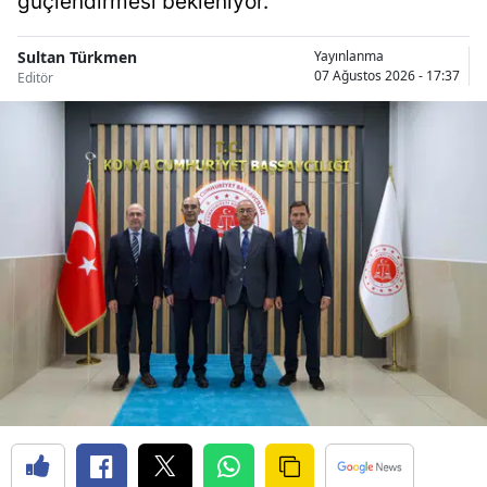
güçlendirmesi bekleniyor.
Samsun
Sultan Türkmen
Yayınlanma
07 Ağustos 2026 - 17:37
Editör
Siirt
Sinop
Sivas
Tekirdağ
Tokat
Trabzon
Tunceli
Şanlıurfa
Uşak
Van