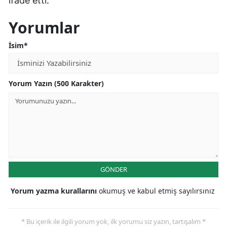
ifade etti.
Mersin
Yorumlar
İstanbul
İsim*
İzmir
Kars
Yorum Yazın (500 Karakter)
Kastamonu
Kayseri
Kırklareli
Kırşehir
GÖNDER
Kocaeli
Yorum yazma kurallarını
okumuş ve kabul etmiş sayılırsınız
Konya
* Bu içerik ile ilgili yorum yok, ilk yorumu siz yazın, tartışalım *
Kütahya