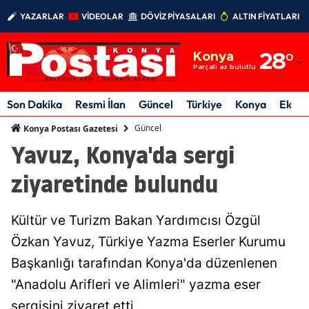
YAZARLAR
VİDEOLAR
DÖVİZ PİYASALARI
ALTIN FİYATLARI
Adana
Konya
28
°
Adıyaman
Parçalı az bulutlu
Afyonkarahisar
Son Dakika
Resmi İlan
Güncel
Türkiye
Konya
Ekon
Ağrı
Güncel
Konya Postası Gazetesi
Yavuz, Konya'da sergi
Amasya
ziyaretinde bulundu
Ankara
Antalya
Kültür ve Turizm Bakan Yardımcısı Özgül
Artvin
Özkan Yavuz, Türkiye Yazma Eserler Kurumu
Başkanlığı tarafından Konya'da düzenlenen
Aydın
"Anadolu Arifleri ve Alimleri" yazma eser
Balıkesir
sergisini ziyaret etti