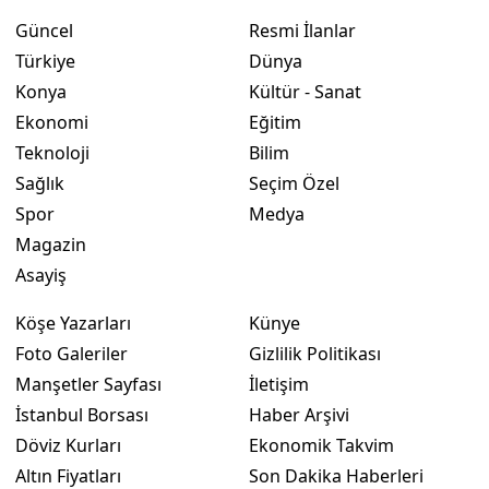
Güncel
Resmi İlanlar
Yozgat
Türkiye
Dünya
Zonguldak
Konya
Kültür - Sanat
Ekonomi
Eğitim
Aksaray
Teknoloji
Bilim
Bayburt
Sağlık
Seçim Özel
Spor
Medya
Karaman
Magazin
Kırıkkale
Asayiş
Batman
Köşe Yazarları
Künye
Foto Galeriler
Gizlilik Politikası
Şırnak
Manşetler Sayfası
İletişim
Bartın
İstanbul Borsası
Haber Arşivi
Ardahan
Döviz Kurları
Ekonomik Takvim
Altın Fiyatları
Son Dakika Haberleri
Iğdır