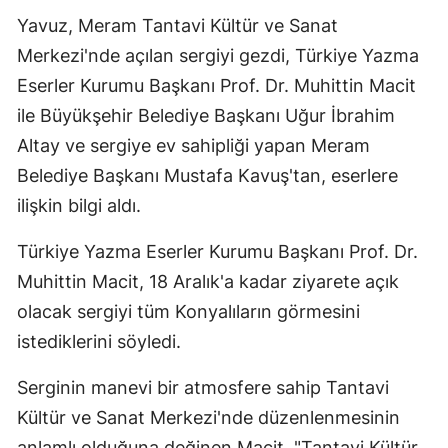
Yavuz, Meram Tantavi Kültür ve Sanat
Edirne
Merkezi'nde açılan sergiyi gezdi, Türkiye Yazma
Elazığ
Eserler Kurumu Başkanı Prof. Dr. Muhittin Macit
Erzincan
ile Büyükşehir Belediye Başkanı Uğur İbrahim
Altay ve sergiye ev sahipliği yapan Meram
Erzurum
Belediye Başkanı Mustafa Kavuş'tan, eserlere
Eskişehir
ilişkin bilgi aldı.
Gaziantep
Türkiye Yazma Eserler Kurumu Başkanı Prof. Dr.
Giresun
Muhittin Macit, 18 Aralık'a kadar ziyarete açık
olacak sergiyi tüm Konyalıların görmesini
Gümüşhane
istediklerini söyledi.
Hakkari
Serginin manevi bir atmosfere sahip Tantavi
Hatay
Kültür ve Sanat Merkezi'nde düzenlenmesinin
Isparta
anlamlı olduğuna değinen Macit, "Tantavi Kültür