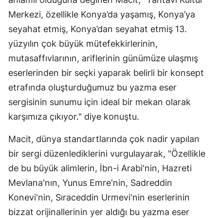
Mersin
Merkezi, özellikle Konya’da yaşamış, Konya’ya
seyahat etmiş, Konya’dan seyahat etmiş 13.
İstanbul
yüzyılın çok büyük mütefekkirlerinin,
İzmir
mutasaffıvlarının, ariflerinin günümüze ulaşmış
eserlerinden bir seçki yaparak belirli bir konsept
Kars
etrafında oluşturduğumuz bu yazma eser
Kastamonu
sergisinin sunumu için ideal bir mekan olarak
Kayseri
karşımıza çıkıyor." diye konuştu.
Kırklareli
Macit, dünya standartlarında çok nadir yapılan
bir sergi düzenlediklerini vurgulayarak, "Özellikle
Kırşehir
de bu büyük alimlerin, İbn-i Arabi'nin, Hazreti
Kocaeli
Mevlana'nın, Yunus Emre'nin, Sadreddin
Konya
Konevi'nin, Sıraceddin Urmevi'nin eserlerinin
bizzat orijinallerinin yer aldığı bu yazma eser
Kütahya