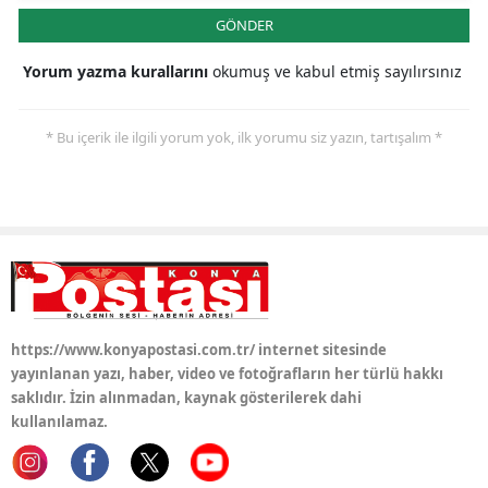
GÖNDER
Samsun
Yorum yazma kurallarını
okumuş ve kabul etmiş sayılırsınız
Siirt
Sinop
* Bu içerik ile ilgili yorum yok, ilk yorumu siz yazın, tartışalım *
Sivas
Tekirdağ
Tokat
Trabzon
Tunceli
https://www.konyapostasi.com.tr/ internet sitesinde
yayınlanan yazı, haber, video ve fotoğrafların her türlü hakkı
Şanlıurfa
saklıdır. İzin alınmadan, kaynak gösterilerek dahi
kullanılamaz.
Uşak
Van