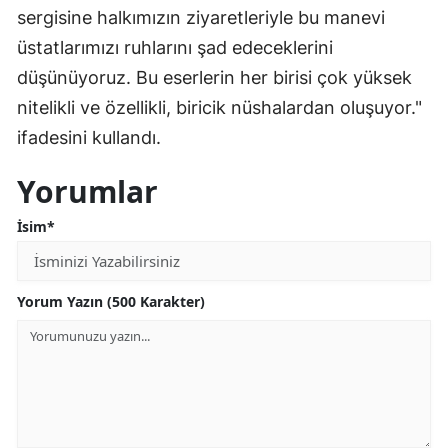
sergisine halkımızın ziyaretleriyle bu manevi
Malatya
üstatlarımızı ruhlarını şad edeceklerini
Manisa
düşünüyoruz. Bu eserlerin her birisi çok yüksek
nitelikli ve özellikli, biricik nüshalardan oluşuyor."
Kahramanmaraş
ifadesini kullandı.
Mardin
Yorumlar
Muğla
İsim*
Muş
Nevşehir
Yorum Yazın (500 Karakter)
Niğde
Ordu
Rize
Sakarya