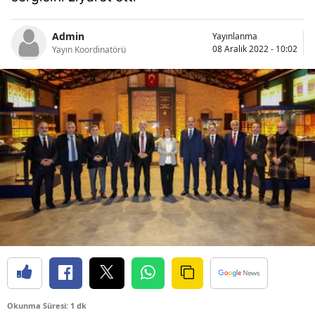
Bilecik
Admin
Yayınlanma
Bingöl
08 Aralık 2022 - 10:02
Yayın Koordinatörü
Bitlis
Bolu
Burdur
Bursa
Çanakkale
Çankırı
Çorum
Denizli
Diyarbakır
Okunma Süresi: 1 dk