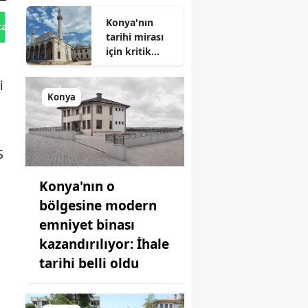
Geliyor!
Konya'nın
tan Gönder
tarihi mirası
için kritik
süreç: Son
durum
i
açıklandı
Konya
S
Konya'nın o
bölgesine modern
emniyet binası
kazandırılıyor: İhale
tarihi belli oldu