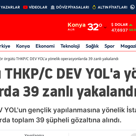
YAZARLAR
VİDEOLAR
DÖVİZ PİYASALARI
ALTIN FİYATLARI
Adana
Konya
32
°
DOLAR
Adıyaman
47,6937
Açık
%0.1
Afyonkarahisar
rkiye
Konya
Ekonomi
Teknoloji
Sağlık
Spor
Magaz
Ağrı
ör örgütü THKP/C DEV YOL'a yönelik operasyonlarda 39 zanlı yakalandı
ü THKP/C DEV YOL'a yö
Amasya
Ankara
da 39 zanlı yakaland
Antalya
Artvin
YOL'un gençlik yapılanmasına yönelik İsta
Aydın
a toplam 39 şüpheli gözaltına alındı.
Balıkesir
Yayınlanma