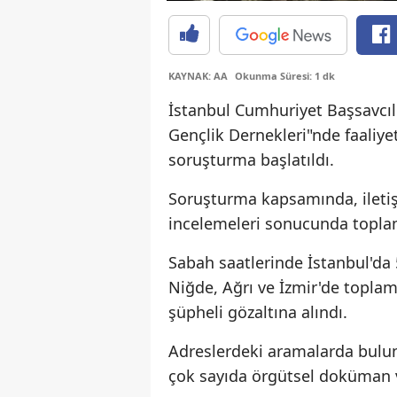
KAYNAK: AA
Okunma Süresi: 1 dk
İstanbul Cumhuriyet Başsavcıl
Gençlik Dernekleri"nde faaliye
soruşturma başlatıldı.
Soruşturma kapsamında, iletiş
incelemeleri sonucunda toplam 
Sabah saatlerinde İstanbul'da 5
Niğde, Ağrı ve İzmir'de topla
şüpheli gözaltına alındı.
Adreslerdeki aramalarda buluna
çok sayıda örgütsel doküman v