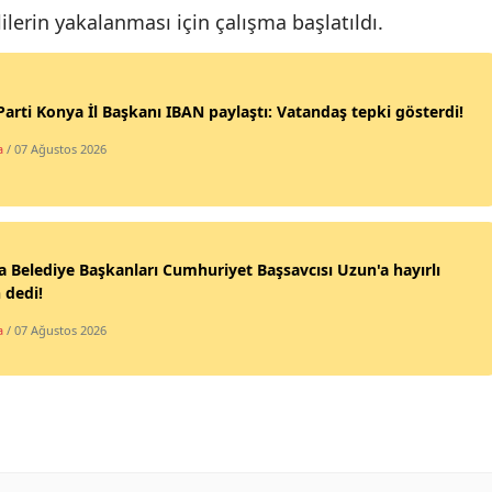
ilerin yakalanması için çalışma başlatıldı.
Mersin
İstanbul
Parti Konya İl Başkanı IBAN paylaştı: Vatandaş tepki gösterdi!
İzmir
a
/ 07 Ağustos 2026
Kars
Kastamonu
Kayseri
 Belediye Başkanları Cumhuriyet Başsavcısı Uzun'a hayırlı
 dedi!
Kırklareli
a
/ 07 Ağustos 2026
Kırşehir
Kocaeli
Konya
Kütahya