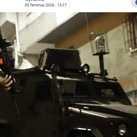
05 Temmuz 2026 - 13:17
Bilecik
Bingöl
Bitlis
Bolu
Burdur
Bursa
Çanakkale
Çankırı
Çorum
Denizli
Diyarbakır