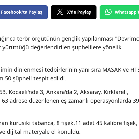
Edirne
Facebook'ta Paylaş
X'de Paylaş
Whatsapp'
Elazığ
Erzincan
ığınca terör örgütünün gençlik yapılanması "Devrimc
Erzurum
t yürüttüğü değerlendirilen şüphelilere yönelik
Eskişehir
imin dinlenmesi tedbirlerinin yanı sıra MASAK ve HT
Gaziantep
50 şüpheli tespit edildi.
Giresun
3, Kocaeli'nde 3, Ankara'da 2, Aksaray, Kırklareli,
Gümüşhane
m 63 adrese düzenlenen eş zamanlı operasyonlarda 39
Hakkari
n kurusıkı tabanca, 8 fişek,11 adet 45 kalibre fişek,
Hatay
e dijital materyale el konuldu.
Isparta