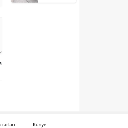
Belediyesi
harekete
geçti!
R
azarları
Künye