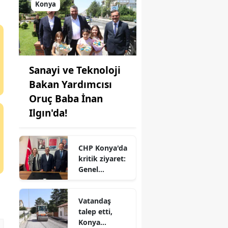
Konya
Sanayi ve Teknoloji
Bakan Yardımcısı
Oruç Baba İnan
Ilgın'da!
CHP Konya'da
kritik ziyaret:
Genel
merkezden il
başkanlığına
Vatandaş
çıkarma
talep etti,
Konya