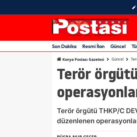
Son Dakika
Resmi İlan
Güncel
Tü
Güncel
Ter
Konya Postası Gazetesi
Terör örgüt
operasyonlar
Terör örgütü THKP/C DEV 
düzenlenen operasyonlard
BÜŞRA NUR GEÇER