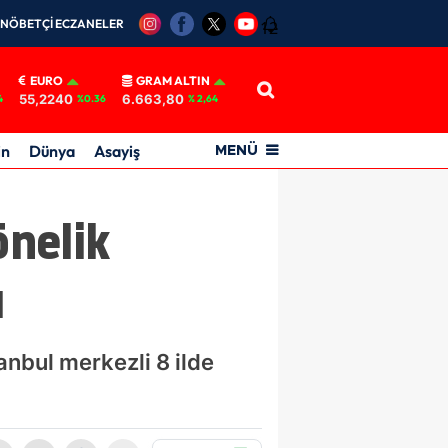
NÖBETÇİ ECZANELER
12
EURO
GRAM ALTIN
55,2240
6.663,80
4
%0.36
% 2,64
in
Dünya
Asayiş
MENÜ
nelik
ı
nbul merkezli 8 ilde