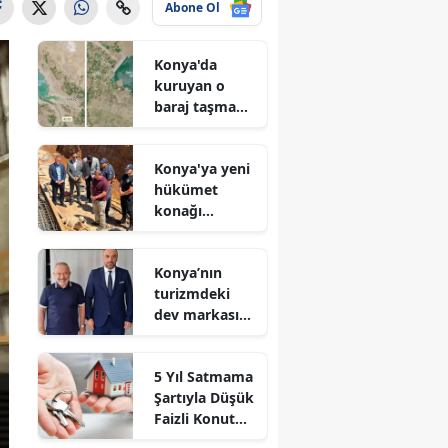
Abone Ol
Konya'da
kuruyan o
baraj taşma
noktasına
geldi
Konya'ya yeni
hükümet
konağı
geliyor: Temel
atıldı
Konya’nın
turizmdeki
dev markası
Nusret Argun,
Et sektöründe
5 Yıl Satmama
de zirveye
Şartıyla Düşük
oynuyor
Faizli Konut
Kredisi