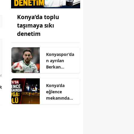
Konya’da toplu
taşımaya sıkı
denetim
Konyaspor’da
n ayrılan
Berkan
Kutlu’dan veda
mesajı
Konya’da
R
eğlence
mekanında
kavga: 1 ölü