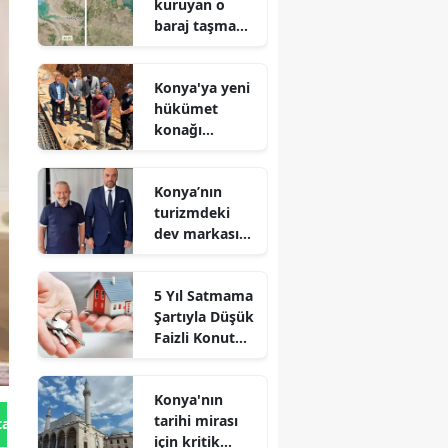
kuruyan o
baraj taşma
noktasına
geldi
Konya'ya yeni
hükümet
konağı
geliyor: Temel
atıldı
Konya’nın
turizmdeki
dev markası
Nusret Argun,
Et sektöründe
5 Yıl Satmama
de zirveye
Şartıyla Düşük
oynuyor
Faizli Konut
Kredisi
Geliyor!
Konya'nın
tarihi mirası
tan Gönder
için kritik