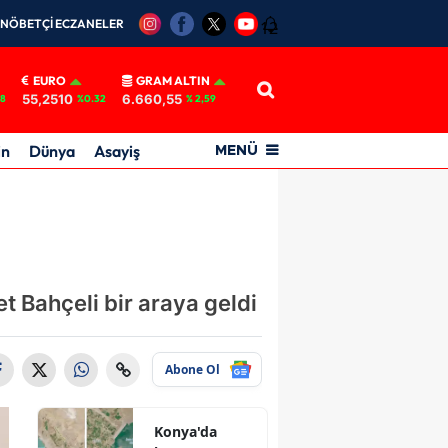
NÖBETÇİ ECZANELER
12
EURO
GRAM ALTIN
55,2510
6.660,55
18
%0.32
% 2,59
in
Dünya
Asayiş
MENÜ
 Bahçeli bir araya geldi
Abone Ol
Konya'da