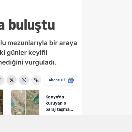
a buluştu
u mezunlarıyla bir araya
i günler keyifli
ediğini vurguladı.
Abone Ol
Konya'da
kuruyan o
baraj taşma
noktasına
geldi
Konya'ya yeni