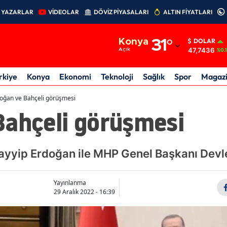
YAZARLAR
VİDEOLAR
DÖVİZ PİYASALARI
ALTIN FİYATLARI
Adana
Konya
31
°
DOLAR
Adıyaman
47,7436
Açık
%0.
Afyonkarahisar
rkiye
Konya
Ekonomi
Teknoloji
Sağlık
Spor
Magaz
Ağrı
oğan ve Bahçeli görüşmesi
Bahçeli görüşmesi
Amasya
Ankara
yip Erdoğan ile MHP Genel Başkanı Devlet
Antalya
Artvin
Yayınlanma
29 Aralık 2022 - 16:39
Aydın
Balıkesir