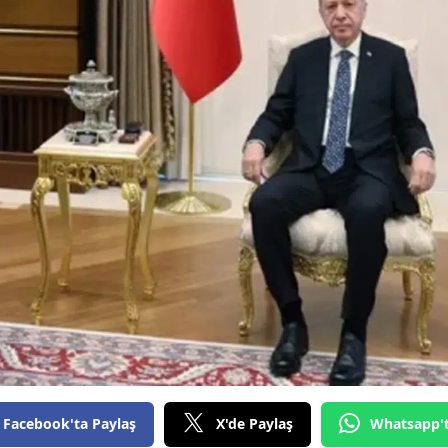
Bilecik
Bingöl
Bitlis
Bolu
Burdur
Bursa
Çanakkale
Çankırı
Çorum
Denizli
Facebook'ta Paylaş
X'de Paylaş
Whatsapp'
Diyarbakır