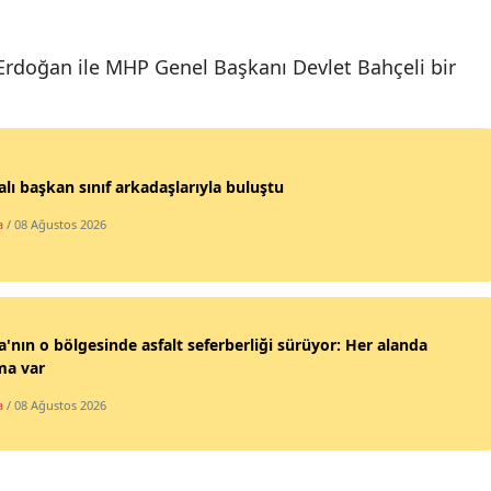
Edirne
rdoğan ile MHP Genel Başkanı Devlet Bahçeli bir
Elazığ
Erzincan
Erzurum
lı başkan sınıf arkadaşlarıyla buluştu
Eskişehir
a
/ 08 Ağustos 2026
Gaziantep
Giresun
Gümüşhane
'nın o bölgesinde asfalt seferberliği sürüyor: Her alanda
ma var
Hakkari
a
/ 08 Ağustos 2026
Hatay
Isparta