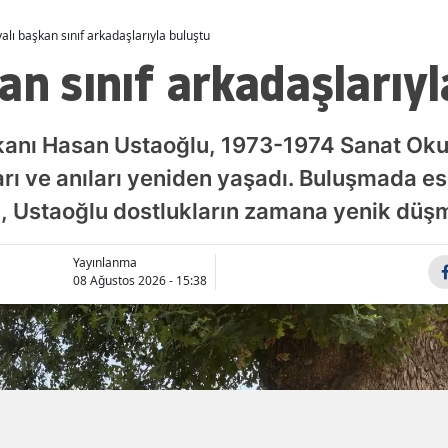
Malatya
alı başkan sınıf arkadaşlarıyla buluştu
an sınıf arkadaşlarıyl
Manisa
Kahramanmaraş
kanı Hasan Ustaoğlu, 1973-1974 Sanat Okul
Mardin
rı ve anıları yeniden yaşadı. Buluşmada esk
Muğla
n, Ustaoğlu dostlukların zamana yenik düşm
Muş
Yayınlanma
Nevşehir
08 Ağustos 2026 - 15:38
Niğde
Ordu
Rize
Sakarya