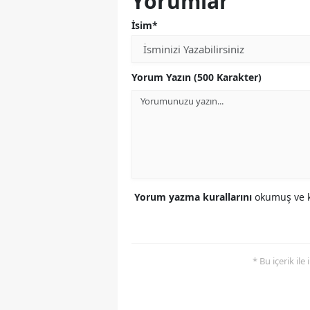
Yorumlar
İsim*
Yorum Yazın (500 Karakter)
Yorum yazma kurallarını
okumuş ve k
* Bu içerik ile