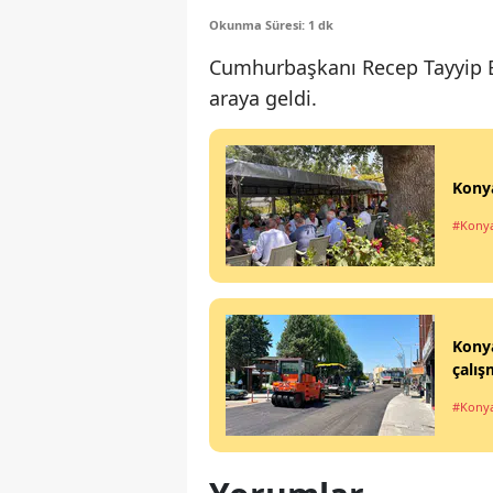
Okunma Süresi: 1 dk
Cumhurbaşkanı Recep Tayyip E
araya geldi.
Konya
#Kony
Konya
çalış
#Kony