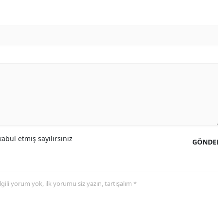
Mersin
İstanbul
İzmir
Kars
Kastamonu
Kayseri
Kırklareli
abul etmiş sayılırsınız
GÖNDE
Kırşehir
Kocaeli
 ilgili yorum yok, ilk yorumu siz yazın, tartışalım *
Konya
Kütahya