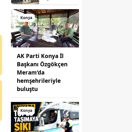
süreç: Son
durum
açıklandı
Konya
AK Parti Konya İl
Başkanı Özgökçen
Meram’da
hemşehrileriyle
buluştu
Konya