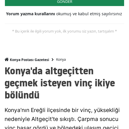
GÖNDER
Malatya
Yorum yazma kurallarını
okumuş ve kabul etmiş sayılırsınız
Manisa
* Bu içerik ile ilgili yorum yok, ilk yorumu siz yazın, tartışalım *
Kahramanmaraş
Mardin
Muğla
Konya
Konya Postası Gazetesi
Konya'da altgeçitten
Muş
geçmek isteyen vinç ikiye
Nevşehir
bölündü
Niğde
Ordu
Konya'nın Ereğli ilçesinde bir vinç, yüksekliği
Rize
nedeniyle Altgeçit'te sıkıştı. Çarpma sonucu
Sakarya
vinç hasar gördü ve bölgedeki ulaşım geçici