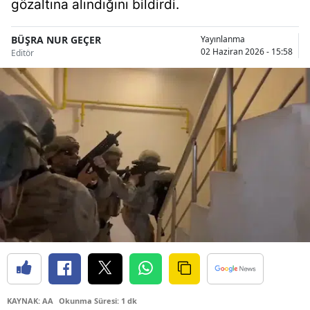
gözaltına alındığını bildirdi.
Bilecik
BÜŞRA NUR GEÇER
Yayınlanma
Bingöl
02 Haziran 2026 - 15:58
Editör
Bitlis
Bolu
Burdur
Bursa
Çanakkale
Çankırı
Çorum
Denizli
Diyarbakır
KAYNAK: AA
Okunma Süresi: 1 dk