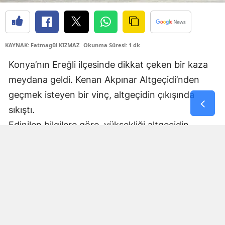
Yozgat
Zonguldak
KAYNAK: Fatmagül KIZMAZ
Okunma Süresi: 1 dk
Aksaray
Konya’nın Ereğli ilçesinde dikkat çeken bir kaza
meydana geldi. Kenan Akpınar Altgeçidi’nden
Bayburt
geçmek isteyen bir vinç, altgeçidin çıkışında
Karaman
sıkıştı.
Kırıkkale
Edinilen bilgilere göre, yüksekliği altgeçidin
geçişine uygun olmayan vinç, çıkış bölümünde
Batman
altgeçidin tavanına takıldı. Çarpmanın etkisiyle
Şırnak
vinçte hasar meydana gelirken, araç adeta ikiye
Bartın
bölündü.
Kazanın ardından bölgede kısa süreli ulaşım
Ardahan
aksaması yaşanırken, vinçte oluşan hasarın
Iğdır