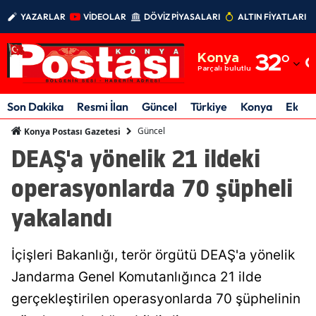
YAZARLAR
VİDEOLAR
DÖVİZ PİYASALARI
ALTIN FİYATLARI
Adana
Konya
32
°
Adıyaman
Parçalı bulutlu
Afyonkarahisar
Son Dakika
Resmi İlan
Güncel
Türkiye
Konya
Ekon
Ağrı
Güncel
Konya Postası Gazetesi
DEAŞ'a yönelik 21 ildeki
Amasya
operasyonlarda 70 şüpheli
Ankara
yakalandı
Antalya
Artvin
İçişleri Bakanlığı, terör örgütü DEAŞ'a yönelik
Aydın
Jandarma Genel Komutanlığınca 21 ilde
gerçekleştirilen operasyonlarda 70 şüphelinin
Balıkesir