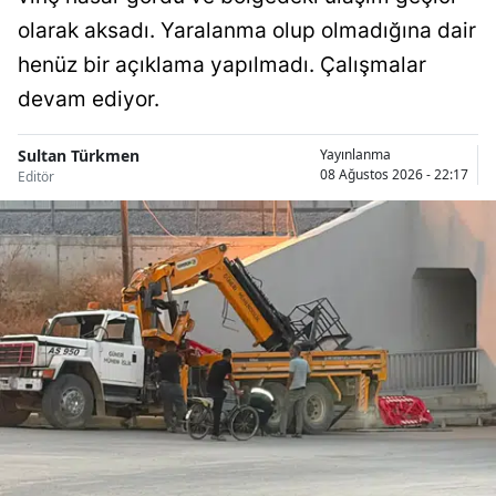
olarak aksadı. Yaralanma olup olmadığına dair
Samsun
henüz bir açıklama yapılmadı. Çalışmalar
Siirt
devam ediyor.
Sinop
Sultan Türkmen
Yayınlanma
Sivas
08 Ağustos 2026 - 22:17
Editör
Tekirdağ
Tokat
Trabzon
Tunceli
Şanlıurfa
Uşak
Van