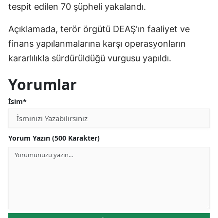
tespit edilen 70 şüpheli yakalandı.
Mersin
Açıklamada, terör örgütü DEAŞ'ın faaliyet ve
İstanbul
finans yapılanmalarına karşı operasyonların
İzmir
kararlılıkla sürdürüldüğü vurgusu yapıldı.
Kars
Yorumlar
Kastamonu
İsim*
Kayseri
Kırklareli
Yorum Yazın (500 Karakter)
Kırşehir
Kocaeli
Konya
Kütahya