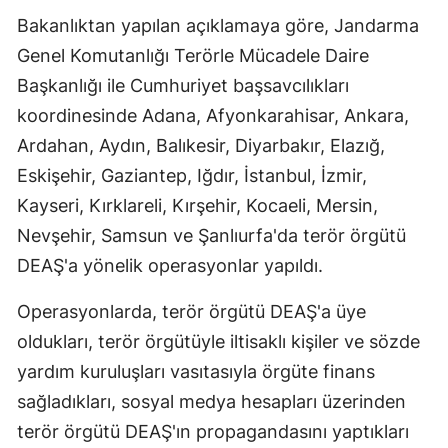
Bakanlıktan yapılan açıklamaya göre, Jandarma
Edirne
Genel Komutanlığı Terörle Mücadele Daire
Elazığ
Başkanlığı ile Cumhuriyet başsavcılıkları
Erzincan
koordinesinde Adana, Afyonkarahisar, Ankara,
Ardahan, Aydın, Balıkesir, Diyarbakır, Elazığ,
Erzurum
Eskişehir, Gaziantep, Iğdır, İstanbul, İzmir,
Eskişehir
Kayseri, Kırklareli, Kırşehir, Kocaeli, Mersin,
Gaziantep
Nevşehir, Samsun ve Şanlıurfa'da terör örgütü
DEAŞ'a yönelik operasyonlar yapıldı.
Giresun
Operasyonlarda, terör örgütü DEAŞ'a üye
Gümüşhane
oldukları, terör örgütüyle iltisaklı kişiler ve sözde
Hakkari
yardım kuruluşları vasıtasıyla örgüte finans
Hatay
sağladıkları, sosyal medya hesapları üzerinden
terör örgütü DEAŞ'ın propagandasını yaptıkları
Isparta