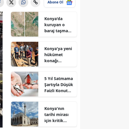
Abone Ol
Konya'da
kuruyan o
baraj taşma
noktasına
geldi
Konya'ya yeni
hükümet
konağı
geliyor: Temel
atıldı
5 Yıl Satmama
Şartıyla Düşük
Faizli Konut
Kredisi
Geliyor!
Konya'nın
tarihi mirası
için kritik
süreç: Son