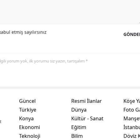
Samsun
Siirt
abul etmiş sayılırsınız
GÖNDE
Sinop
Sivas
 ilgili yorum yok, ilk yorumu siz yazın, tartışalım *
Tekirdağ
Tokat
Trabzon
Tunceli
Güncel
Resmi İlanlar
Köşe Y
Türkiye
Dünya
Foto Ga
Şanlıurfa
Konya
Kültür - Sanat
Manşet
t
Uşak
Ekonomi
Eğitim
İstanb
Teknoloji
Bilim
Döviz K
Van