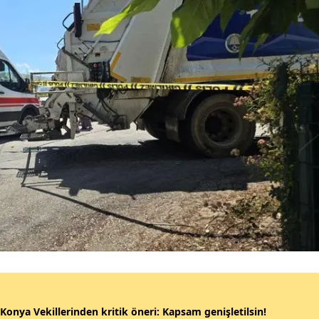
Mersin
İstanbul
İzmir
Kars
Kastamonu
Kayseri
Kırklareli
Kırşehir
Kocaeli
Konya
onya Vekillerinden kritik öneri: Kapsam genişletilsin!
Kütahya