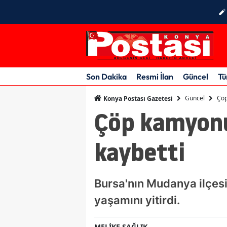
Son Dakika
Resmi İlan
Güncel
Tü
Güncel
Çöp
Konya Postası Gazetesi
Çöp kamyonun
kaybetti
Bursa'nın Mudanya ilçes
yaşamını yitirdi.
MELİKE SAĞLIK