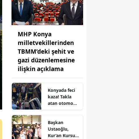
MHP Konya
milletvekillerinden
TBMM’deki şehit ve
gazi düzenlemesine
ilişkin açıklama
Konyada feci
kaza! Takla
atan otomobil
şarampole
uçtu
Başkan
Ustaoğlu,
Kur’an Kursu