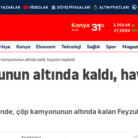
YAZARLAR
VİDEOLAR
DÖVİZ PİYASALARI
ALTIN FİYATLARI
Adana
Konya
31
°
DOLAR
Adıyaman
47,5996
Açık
%0.
Afyonkarahisar
rkiye
Konya
Ekonomi
Teknoloji
Sağlık
Spor
Magaz
Ağrı
 kamyonunun altında kaldı, hayatını kaybetti
un altında kaldı, ha
Amasya
Ankara
Antalya
Artvin
inde, çöp kamyonunun altında kalan Feyzul
Aydın
Balıkesir
Yayınlanma