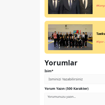
#Kony
Taekw
#Spor
Yorumlar
İsim*
Yorum Yazın (500 Karakter)