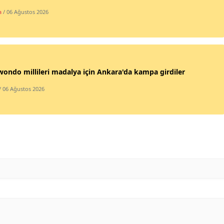
a
/ 06 Ağustos 2026
Malatya
Manisa
Kahramanmaraş
ondo millileri madalya için Ankara'da kampa girdiler
Mardin
/ 06 Ağustos 2026
Muğla
Muş
Nevşehir
Niğde
Ordu
Rize
Sakarya