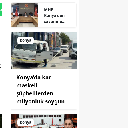
durum
MHP
tan Gönder
açıklandı
Konya'dan
savunma
sanayisinde
yeni hamle: İlk
toplantı
Konya
yapıldı!
k
Konya’da kar
maskeli
şüphelilerden
milyonluk soygun
Konya