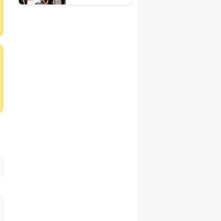
öğrencileriyle
buluştu