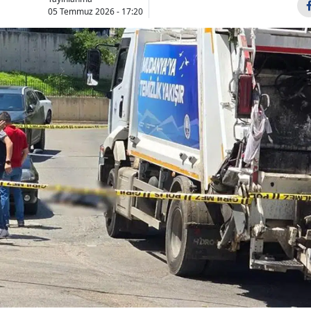
05 Temmuz 2026 - 17:20
Bilecik
Bingöl
Bitlis
Bolu
Burdur
Bursa
Çanakkale
Çankırı
Çorum
Denizli
Diyarbakır