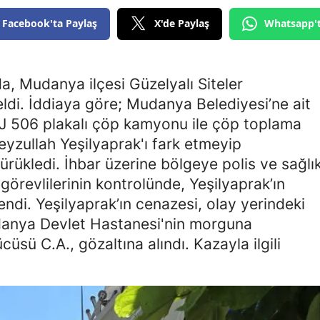
Edirne
Facebook'ta Paylaş
X'de Paylaş
Whatsapp'
Elazığ
Erzincan
da, Mudanya ilçesi Güzelyalı Siteler
di. İddiaya göre; Mudanya Belediyesi’ne ait
Erzurum
BYJ 506 plakalı çöp kamyonu ile çöp toplama
Eskişehir
Feyzullah Yeşilyaprak'ı fark etmeyip
sürükledi. İhbar üzerine bölgeye polis ve sağlı
Gaziantep
k görevlilerinin kontrolünde, Yeşilyaprak’ın
Giresun
lendi. Yeşilyaprak’ın cenazesi, olay yerindeki
anya Devlet Hastanesi'nin morguna
Gümüşhane
sü C.A., gözaltına alındı. Kazayla ilgili
Hakkari
Hatay
Isparta