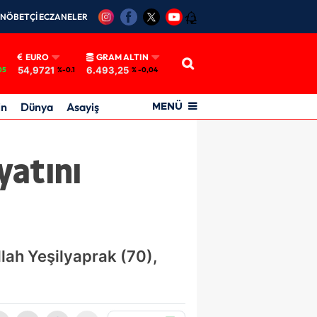
NÖBETÇİ ECZANELER
12
EURO
GRAM ALTIN
54,9721
6.493,25
05
%-0.1
% -0,04
in
Dünya
Asayiş
MENÜ
yatını
lah Yeşilyaprak (70),