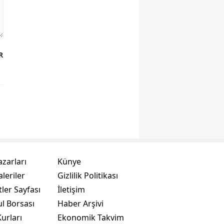
R
azarları
Künye
leriler
Gizlilik Politikası
ler Sayfası
İletişim
ul Borsası
Haber Arşivi
urları
Ekonomik Takvim