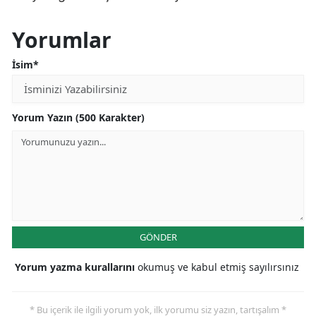
Mersin
Yorumlar
İstanbul
İsim*
İzmir
Kars
Yorum Yazın (500 Karakter)
Kastamonu
Kayseri
Kırklareli
Kırşehir
GÖNDER
Kocaeli
Yorum yazma kurallarını
okumuş ve kabul etmiş sayılırsınız
Konya
Kütahya
* Bu içerik ile ilgili yorum yok, ilk yorumu siz yazın, tartışalım *