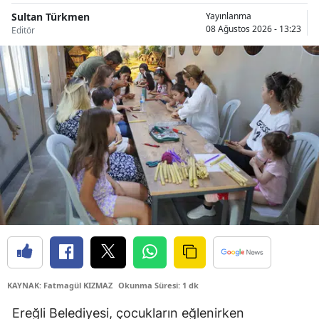
Sultan Türkmen
Yayınlanma
Samsun
08 Ağustos 2026 - 13:23
Editör
Siirt
Sinop
Sivas
Tekirdağ
Tokat
Trabzon
Tunceli
Şanlıurfa
KAYNAK: Fatmagül KIZMAZ
Okunma Süresi: 1 dk
Uşak
Ereğli Belediyesi, çocukların eğlenirken
Van