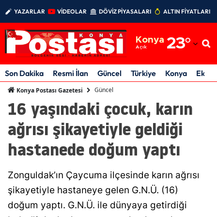
YAZARLAR
VİDEOLAR
DÖVİZ PİYASALARI
ALTIN FİYATLARI
Adana
Konya
23
°
Adıyaman
Açık
Afyonkarahisar
Son Dakika
Resmi İlan
Güncel
Türkiye
Konya
Ekon
Ağrı
Güncel
Konya Postası Gazetesi
16 yaşındaki çocuk, karın
Amasya
ağrısı şikayetiyle geldiği
Ankara
hastanede doğum yaptı
Antalya
Artvin
Zonguldak’ın Çaycuma ilçesinde karın ağrısı
Aydın
şikayetiyle hastaneye gelen G.N.Ü. (16)
doğum yaptı. G.N.Ü. ile dünyaya getirdiği
Balıkesir