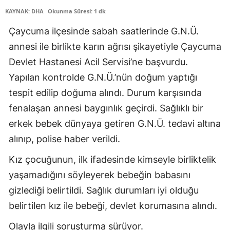
KAYNAK: DHA
Okunma Süresi: 1 dk
Edirne
Çaycuma ilçesinde sabah saatlerinde G.N.Ü.
Elazığ
annesi ile birlikte karın ağrısı şikayetiyle Çaycuma
Erzincan
Devlet Hastanesi Acil Servisi’ne başvurdu.
Erzurum
Yapılan kontrolde G.N.Ü.’nün doğum yaptığı
tespit edilip doğuma alındı. Durum karşısında
Eskişehir
fenalaşan annesi baygınlık geçirdi. Sağlıklı bir
Gaziantep
erkek bebek dünyaya getiren G.N.Ü. tedavi altına
alınıp, polise haber verildi.
Giresun
Kız çocuğunun, ilk ifadesinde kimseyle birliktelik
Gümüşhane
yaşamadığını söyleyerek bebeğin babasını
Hakkari
gizlediği belirtildi. Sağlık durumları iyi olduğu
Hatay
belirtilen kız ile bebeği, devlet korumasına alındı.
Isparta
Olayla ilgili soruşturma sürüyor.