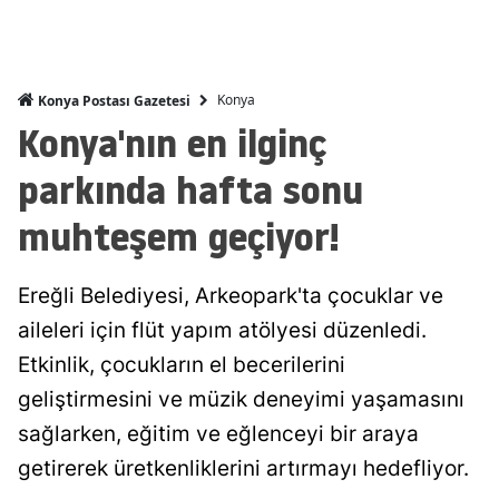
Malatya
Manisa
Konya
Konya Postası Gazetesi
Kahramanmaraş
Konya'nın en ilginç
Mardin
parkında hafta sonu
Muğla
muhteşem geçiyor!
Muş
Ereğli Belediyesi, Arkeopark'ta çocuklar ve
Nevşehir
aileleri için flüt yapım atölyesi düzenledi.
Niğde
Etkinlik, çocukların el becerilerini
geliştirmesini ve müzik deneyimi yaşamasını
Ordu
sağlarken, eğitim ve eğlenceyi bir araya
Rize
getirerek üretkenliklerini artırmayı hedefliyor.
Sakarya