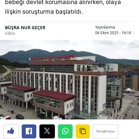
bebeği devlet korumasına alınırken, olaya
Bilecik
ilişkin soruşturma başlatıldı.
Bingöl
BÜŞRA NUR GEÇER
Yayınlanma
Bitlis
06 Ekim 2025 - 16:16
Editör
Bolu
Burdur
Bursa
Çanakkale
Çankırı
Çorum
Denizli
Diyarbakır