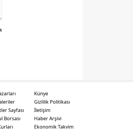
R
azarları
Künye
leriler
Gizlilik Politikası
ler Sayfası
İletişim
ul Borsası
Haber Arşivi
urları
Ekonomik Takvim