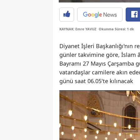
KAYNAK: Emre YAVUZ
Okunma Süresi: 1 dk
Diyanet İşleri Başkanlığı'nın r
günler takvimine göre, İslam 
Bayramı 27 Mayıs Çarşamba gü
vatandaşlar camilere akın ed
günü saat 06.05'te kılınacak