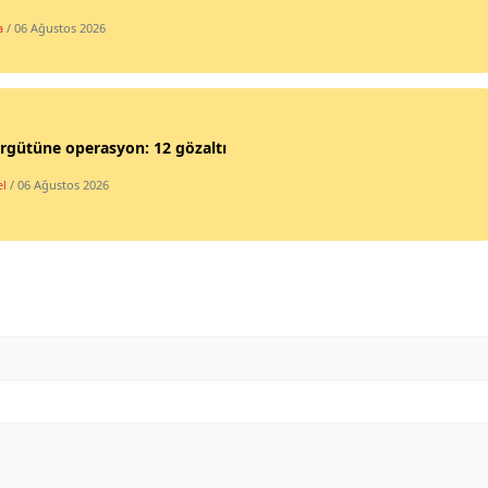
a
/ 06 Ağustos 2026
Samsun
Siirt
Sinop
rgütüne operasyon: 12 gözaltı
Sivas
l
/ 06 Ağustos 2026
Tekirdağ
Tokat
Trabzon
Tunceli
Şanlıurfa
Uşak
Van