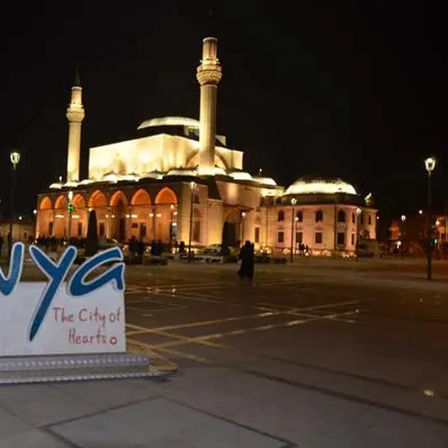
Bilecik
Bingöl
Bitlis
Bolu
Burdur
Bursa
Çanakkale
Çankırı
Çorum
Denizli
Diyarbakır