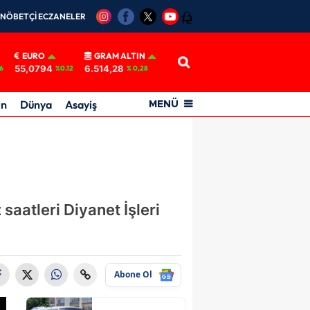
NÖBETÇİ ECZANELER
12
EURO
GRAM ALTIN
55,0794
6.514,28
6
%0.12
% 0,28
in
Dünya
Asayiş
MENÜ
aatleri Diyanet İşleri
Abone Ol