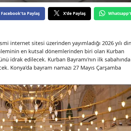
Edirne
Facebook'ta Paylaş
X'de Paylaş
Whatsapp'
Elazığ
Erzincan
esmi internet sitesi üzerinden yayımladığı 2026 yılı din
Erzurum
âleminin en kutsal dönemlerinden biri olan Kurban
Eskişehir
nü idrak edilecek. Kurban Bayramı’nın ilk sabahında
ecek. Konya’da bayram namazı 27 Mayıs Çarşamba
Gaziantep
Giresun
Gümüşhane
Hakkari
Hatay
Isparta