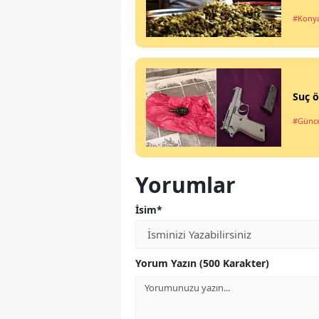
#Kony
Suç ö
#Günce
Yorumlar
İsim*
Yorum Yazın (500 Karakter)