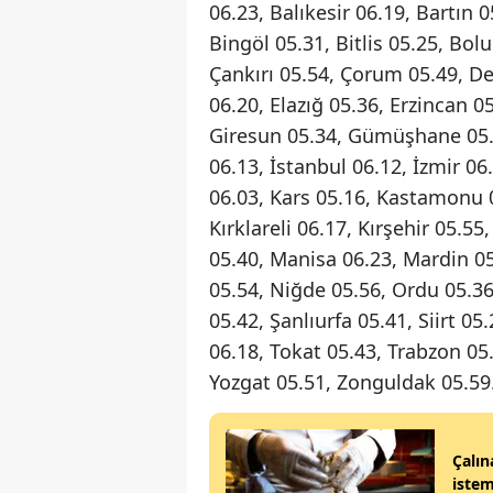
06.23, Balıkesir 06.19, Bartın 
Bingöl 05.31, Bitlis 05.25, Bol
Çankırı 05.54, Çorum 05.49, Den
06.20, Elazığ 05.36, Erzincan 0
Giresun 05.34, Gümüşhane 05.31
06.13, İstanbul 06.12, İzmir 
06.03, Kars 05.16, Kastamonu 05
Kırklareli 06.17, Kırşehir 05.5
05.40, Manisa 06.23, Mardin 0
05.54, Niğde 05.56, Ordu 05.3
05.42, Şanlıurfa 05.41, Siirt 05
06.18, Tokat 05.43, Trabzon 05.
Yozgat 05.51, Zonguldak 05.59
Çalın
istem