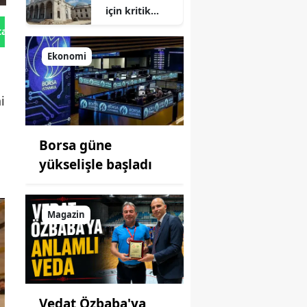
için kritik
süreç: Son
tan Gönder
durum
açıklandı
Ekonomi
i
Borsa güne
yükselişle başladı
Magazin
Vedat Özbaba'ya