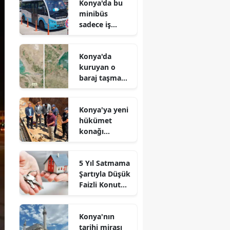
Konya'da bu
minibüs
sadece iş
arayanlar için
çalışıyor!
Konya'da
kuruyan o
baraj taşma
noktasına
geldi
Konya'ya yeni
hükümet
konağı
geliyor: Temel
atıldı
5 Yıl Satmama
Şartıyla Düşük
Faizli Konut
Kredisi
Geliyor!
Konya'nın
tarihi mirası