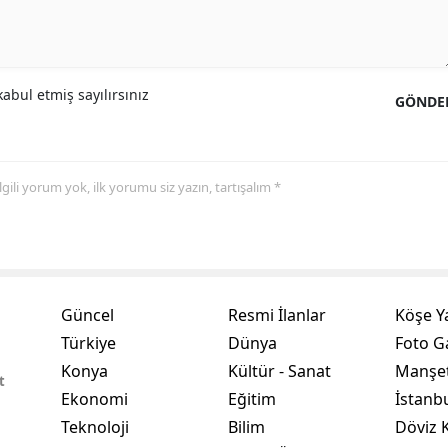
Yozgat
Zonguldak
abul etmiş sayılırsınız
GÖNDE
Aksaray
Bayburt
 ilgili yorum yok, ilk yorumu siz yazın, tartışalım *
Karaman
Kırıkkale
Batman
Güncel
Resmi İlanlar
Köşe Y
Şırnak
Türkiye
Dünya
Foto Ga
Bartın
Konya
Kültür - Sanat
Manşet
t
Ekonomi
Eğitim
İstanb
Ardahan
Teknoloji
Bilim
Döviz K
Iğdır