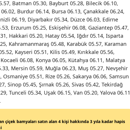
05.57, Batman 05.30, Bayburt 05.28, Bilecik 06.10,
Malatya
u 06.02, Burdur 06.14, Bursa 06.13, Çanakkale 06.24,
izli 06.19, Diyarbakır 05.34, Düzce 06.03, Edirne
Manisa
5.53, Erzurum 05.25, Eskişehir 06.08, Gaziantep 05.47,
Kahramanmaraş
, Hakkari 05.20, Hatay 05.54, Iğdır 05.14, Isparta
06.25, Kahramanmaraş 05.48, Karabük 05.57, Karaman
Mardin
.52, Kayseri 05.51, Kilis 05.49, Kırıkkale 05.56,
Muğla
5, Kocaeli 06.08, Konya 06.05, Kütahya 06.11, Malatya
5.33, Mersin 05.59, Muğla 06.23, Muş 05.27, Nevşehir
Muş
6, Osmaniye 05.51, Rize 05.26, Sakarya 06.06, Samsun
Nevşehir
.27, Sinop 05.45, Şırnak 05.26, Sivas 05.42, Tekirdağ
29, Tunceli 05.34, Uşak 06.15, Van 05.20, Yalova 06.11
Niğde
.
Ordu
Rize
an çiçek bamyaları satın alan 4 kişi hakkında 3 yıla kadar hapis
i
Sakarya