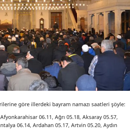
Mersin
İstanbul
İzmir
Kars
Kastamonu
Kayseri
Kırklareli
Kırşehir
Kocaeli
rilerine göre illerdeki bayram namazı saatleri şöyle:
Konya
Afyonkarahisar 06.11, Ağrı 05.18, Aksaray 05.57,
talya 06.14, Ardahan 05.17, Artvin 05.20, Aydın
Kütahya