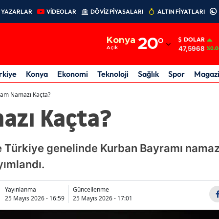
YAZARLAR
VİDEOLAR
DÖVİZ PİYASALARI
ALTIN FİYATLARI
Adana
Konya
20
°
DOLAR
Adıyaman
47,5968
Açık
%0.0
Afyonkarahisar
rkiye
Konya
Ekonomi
Teknoloji
Sağlık
Spor
Magaz
Ağrı
am Namazı Kaçta?
azı Kaçta?
Amasya
Ankara
 Türkiye genelinde Kurban Bayramı namaz s
Antalya
yımlandı.
Artvin
Aydın
Yayınlanma
Güncellenme
25 Mayıs 2026 - 16:59
25 Mayıs 2026 - 17:01
Balıkesir