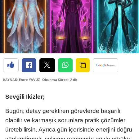
Bilecik
Bingöl
Bitlis
Bolu
Burdur
Bursa
KAYNAK: Emre YAVUZ
Okunma Süresi: 2 dk
Çanakkale
Çankırı
Sevgili İkizler;
Çorum
Bugün; detay gerektiren görevlerde başarılı
olabilir ve karmaşık sorunlara pratik çözümler
Denizli
üretebilirsin. Ayrıca gün içerisinde enerjini doğru
Diyarbakır
yönlendirerek, çalışma ortamında gözle görülür