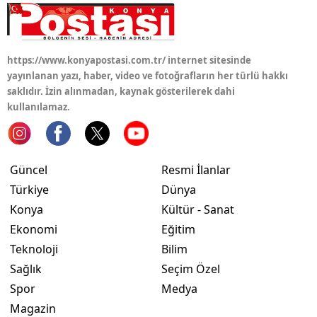
Yalova
Karabük
https://www.konyapostasi.com.tr/ internet sitesinde
yayınlanan yazı, haber, video ve fotoğrafların her türlü hakkı
Kilis
saklıdır. İzin alınmadan, kaynak gösterilerek dahi
kullanılamaz.
Osmaniye
Düzce
Güncel
Resmi İlanlar
Türkiye
Dünya
Konya
Kültür - Sanat
Ekonomi
Eğitim
Teknoloji
Bilim
Sağlık
Seçim Özel
Spor
Medya
Magazin