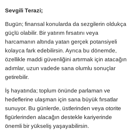
Mersin
Sevgili Terazi;
İstanbul
Bugün; finansal konularda da sezgilerin oldukça
İzmir
güçlü olabilir. Bir yatırım fırsatını veya
harcamanın altında yatan gerçek potansiyeli
Kars
kolayca fark edebilirsin. Ayrıca bu dönemde,
Kastamonu
özellikle maddi güvenliğini artırmak için atacağın
adımlar, uzun vadede sana olumlu sonuçlar
Kayseri
getirebilir.
Kırklareli
İş hayatında;
toplum önünde parlaman ve
Kırşehir
hedeflerine ulaşman için sana büyük fırsatlar
Kocaeli
sunuyor. Bu günlerde, üstlerinden veya otorite
figürlerinden alacağın destekle kariyerinde
Konya
önemli bir yükseliş yaşayabilirsin.
Kütahya