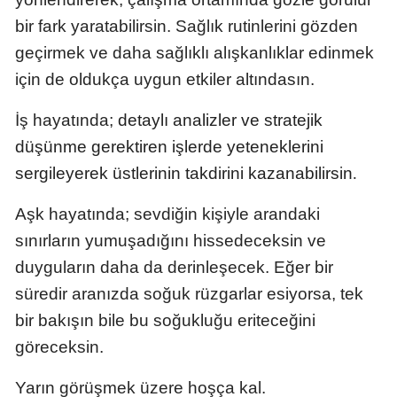
Edirne
bir fark yaratabilirsin. Sağlık rutinlerini gözden
geçirmek ve daha sağlıklı alışkanlıklar edinmek
Elazığ
için de oldukça uygun etkiler altındasın.
Erzincan
İş hayatında;
detaylı analizler ve stratejik
Erzurum
düşünme gerektiren işlerde yeteneklerini
Eskişehir
.
sergileyerek üstlerinin takdirini kazanabilirsin
Gaziantep
Aşk hayatında; sevdiğin kişiyle arandaki
sınırların yumuşadığını hissedeceksin ve
Giresun
duyguların daha da derinleşecek. Eğer bir
Gümüşhane
süredir aranızda soğuk rüzgarlar esiyorsa, tek
Hakkari
bir bakışın bile bu soğukluğu eriteceğini
göreceksin.
Hatay
Isparta
Yarın görüşmek üzere hoşça kal.