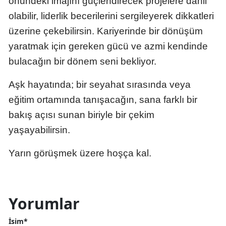
önündeki imajını güçlendirecek projelere dahil
olabilir, liderlik becerilerini sergileyerek dikkatleri
Samsun
üzerine çekebilirsin. Kariyerinde bir dönüşüm
Siirt
yaratmak için gereken gücü ve azmi kendinde
Sinop
bulacağın bir dönem seni bekliyor.
Sivas
Aşk hayatında; bir seyahat sırasında veya
eğitim ortamında tanışacağın, sana farklı bir
Tekirdağ
bakış açısı sunan biriyle bir çekim
Tokat
yaşayabilirsin.
Trabzon
Yarın görüşmek üzere hoşça kal.
Tunceli
Şanlıurfa
Yorumlar
Uşak
İsim*
Van