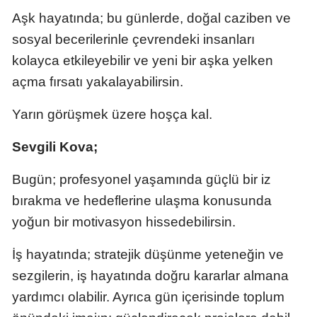
Aşk hayatında; bu günlerde, doğal caziben ve
Malatya
sosyal becerilerinle çevrendeki insanları
Manisa
kolayca etkileyebilir ve yeni bir aşka yelken
Kahramanmaraş
açma fırsatı yakalayabilirsin.
Mardin
Yarın görüşmek üzere hoşça kal.
Muğla
Sevgili Kova;
Muş
Bugün; profesyonel yaşamında güçlü bir iz
Nevşehir
bırakma ve hedeflerine ulaşma konusunda
yoğun bir motivasyon hissedebilirsin.
Niğde
İş hayatında;
stratejik düşünme yeteneğin ve
Ordu
sezgilerin, iş hayatında doğru kararlar almana
Rize
yardımcı olabilir. Ayrıca gün içerisinde toplum
Sakarya