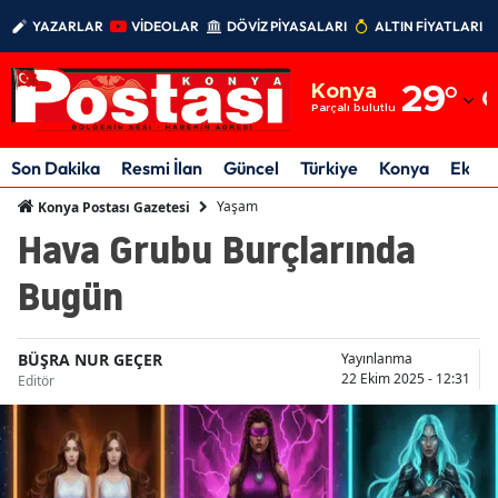
YAZARLAR
VİDEOLAR
DÖVİZ PİYASALARI
ALTIN FİYATLARI
Adana
Konya
29
°
Adıyaman
Parçalı bulutlu
Afyonkarahisar
Son Dakika
Resmi İlan
Güncel
Türkiye
Konya
Ekon
Ağrı
Yaşam
Konya Postası Gazetesi
Hava Grubu Burçlarında
Amasya
Bugün
Ankara
Antalya
BÜŞRA NUR GEÇER
Yayınlanma
22 Ekim 2025 - 12:31
Editör
Artvin
Aydın
Balıkesir