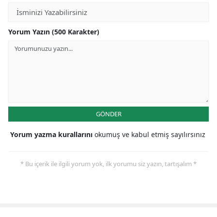
Yozgat
Yorum Yazın (500 Karakter)
Zonguldak
Aksaray
Bayburt
Karaman
GÖNDER
Kırıkkale
Yorum yazma kurallarını
okumuş ve kabul etmiş sayılırsınız
Batman
Şırnak
* Bu içerik ile ilgili yorum yok, ilk yorumu siz yazın, tartışalım *
Bartın
Ardahan
Iğdır