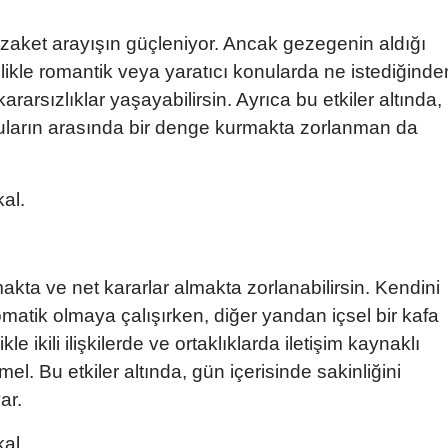
Edirne
ezaket arayışın güçleniyor. Ancak gezegenin aldığı
Elazığ
llikle romantik veya yaratıcı konularda ne istediğinde
rarsızlıklar yaşayabilirsin. Ayrıca bu etkiler altında,
Erzincan
yguların arasında bir denge kurmakta zorlanman da
Erzurum
Eskişehir
al.
Gaziantep
Giresun
kta ve net kararlar almakta zorlanabilirsin. Kendini
Gümüşhane
matik olmaya çalışırken, diğer yandan içsel bir kafa
kle ikili ilişkilerde ve ortaklıklarda iletişim kaynaklı
Hakkari
. Bu etkiler altında, gün içerisinde sakinliğini
Hatay
ar.
Isparta
al.