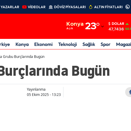
YAZARLAR
VİDEOLAR
DÖVİZ PİYASALARI
ALTIN FİYATLARI
Adana
Konya
23
°
DOLAR
Adıyaman
47,7436
Açık
%0.
Afyonkarahisar
rkiye
Konya
Ekonomi
Teknoloji
Sağlık
Spor
Magaz
Ağrı
a Grubu Burçlarında Bugün
Burçlarında Bugün
Amasya
Ankara
Antalya
Yayınlanma
05 Ekim 2025 - 13:23
Artvin
Aydın
Balıkesir