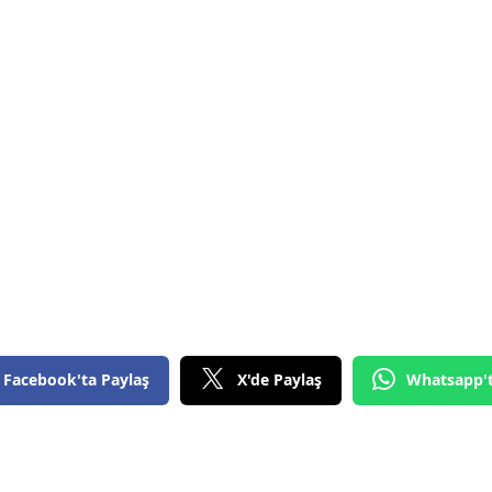
Bilecik
Bingöl
Bitlis
Bolu
Burdur
Bursa
Çanakkale
Çankırı
Facebook'ta Paylaş
X'de Paylaş
Whatsapp'
Çorum
Denizli
Diyarbakır