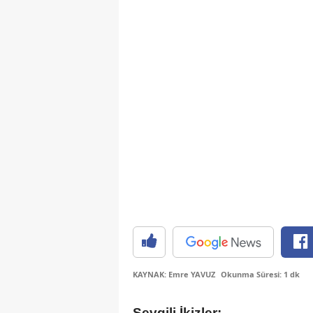
KAYNAK: Emre YAVUZ
Okunma Süresi: 1 dk
Sevgili İkizler;