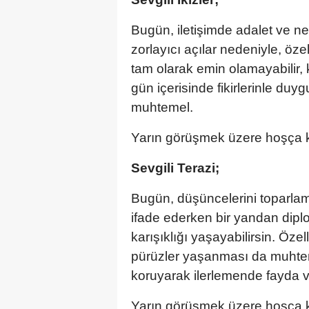
Bugün, iletişimde adalet ve n
zorlayıcı açılar nedeniyle, öze
tam olarak emin olamayabilir, ka
gün içerisinde fikirlerinle du
muhtemel.
Yarın görüşmek üzere hoşça k
Sevgili Terazi;
Bugün, düşüncelerini toparlama
ifade ederken bir yandan diplo
karışıklığı yaşayabilirsin. Özelli
pürüzler yaşanması da muhtemel
koruyarak ilerlemende fayda v
Yarın görüşmek üzere hoşça k