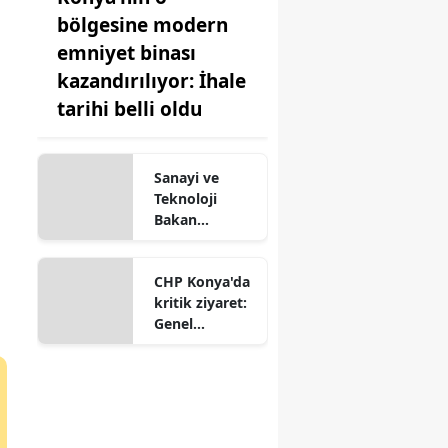
bölgesine modern
emniyet binası
kazandırılıyor: İhale
tarihi belli oldu
Sanayi ve
Teknoloji
Bakan
Yardımcısı
Oruç Baba
CHP Konya'da
İnan Ilgın'da!
kritik ziyaret:
Genel
merkezden il
başkanlığına
çıkarma