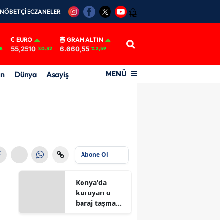
NÖBETÇİ ECZANELER
12
EURO
GRAM ALTIN
55,2510
6.660,55
18
%0.32
% 2,59
in
Dünya
Asayiş
MENÜ
Abone Ol
Konya'da
kuruyan o
baraj taşma
noktasına