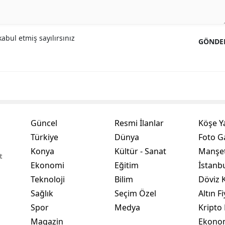
Samsun
Siirt
abul etmiş sayılırsınız
GÖNDE
Sinop
Sivas
Tekirdağ
Tokat
Trabzon
Tunceli
Şanlıurfa
Güncel
Resmi İlanlar
Köşe Y
Türkiye
Dünya
Foto Ga
Uşak
Konya
Kültür - Sanat
Manşet
t
Van