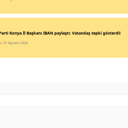
Malatya
Manisa
Kahramanmaraş
Parti Konya İl Başkanı IBAN paylaştı: Vatandaş tepki gösterdi!
a
/ 07 Ağustos 2026
Mardin
Muğla
Muş
Nevşehir
Niğde
Ordu
Rize
Sakarya