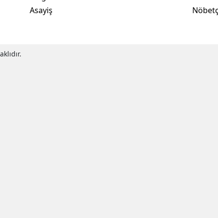
Ekonomi
Eğitim
İstanb
Teknoloji
Bilim
Döviz K
Yozgat
Sağlık
Seçim Özel
Altın Fi
Zonguldak
Spor
Medya
Kripto 
Aksaray
Magazin
Ekono
Asayiş
Nöbetç
Bayburt
Karaman
klıdır.
Kırıkkale
Batman
Şırnak
Bartın
Ardahan
Iğdır