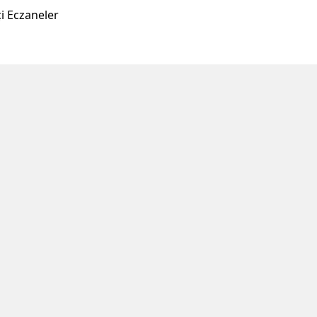
ul Borsası
Haber Arşivi
urları
Ekonomik Takvim
yatları
Son Dakika Haberleri
Fiyatları
mik Takvim
i Eczaneler