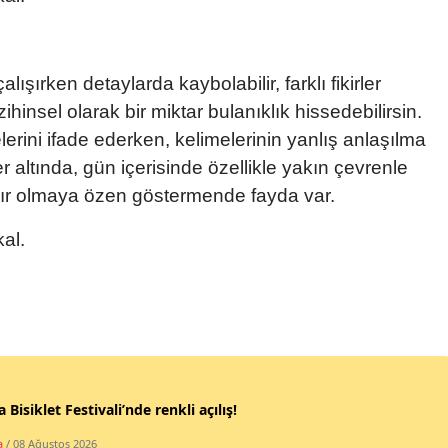
Mersin
İstanbul
ırken detaylarda kaybolabilir, farklı fikirler
İzmir
zihinsel olarak bir miktar bulanıklık hissedebilirsin.
erini ifade ederken, kelimelerinin yanlış anlaşılma
Kars
ler altında, gün içerisinde özellikle yakın çevrenle
Kastamonu
ılır olmaya özen göstermende fayda var.
Kayseri
al.
Kırklareli
Kırşehir
Kocaeli
Konya
 Bisiklet Festivali’nde renkli açılış!
Kütahya
a
/ 08 Ağustos 2026