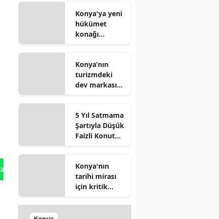
geldi
Konya'ya yeni
hükümet
konağı
geliyor: Temel
atıldı
Konya’nın
turizmdeki
dev markası
Nusret Argun,
Et sektöründe
5 Yıl Satmama
de zirveye
Şartıyla Düşük
oynuyor
Faizli Konut
Kredisi
Geliyor!
Konya'nın
tan Gönder
tarihi mirası
için kritik
süreç: Son
durum
açıklandı
Konya