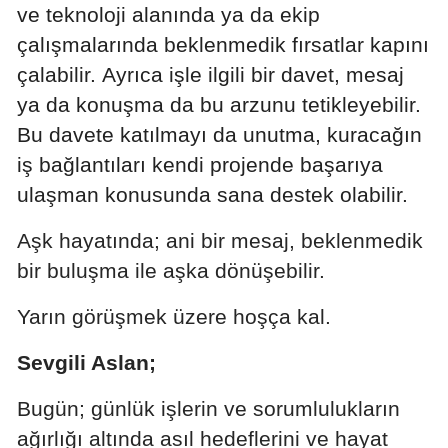
ve teknoloji alanında ya da ekip
Edirne
çalışmalarında beklenmedik fırsatlar kapını
Elazığ
çalabilir. Ayrıca işle ilgili bir davet, mesaj
ya da konuşma da bu arzunu tetikleyebilir.
Erzincan
Bu davete katılmayı da unutma, kuracağın
Erzurum
iş bağlantıları kendi projende başarıya
Eskişehir
ulaşman konusunda sana destek olabilir.
Gaziantep
Aşk hayatında; ani bir mesaj, beklenmedik
bir buluşma ile aşka dönüşebilir.
Giresun
Gümüşhane
Yarın görüşmek üzere hoşça kal.
Hakkari
Sevgili Aslan;
Hatay
Bugün; günlük işlerin ve sorumlulukların
Isparta
ağırlığı altında asıl hedeflerini ve hayat