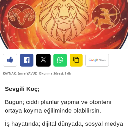
Bilecik
Bingöl
Bitlis
Bolu
Burdur
Bursa
KAYNAK: Emre YAVUZ
Okunma Süresi: 1 dk
Çanakkale
Sevgili Koç;
Çankırı
Çorum
Bugün; ciddi planlar yapma ve otoriteni
ortaya koyma eğiliminde olabilirsin.
Denizli
İş hayatında;
dijital dünyada, sosyal medya
Diyarbakır