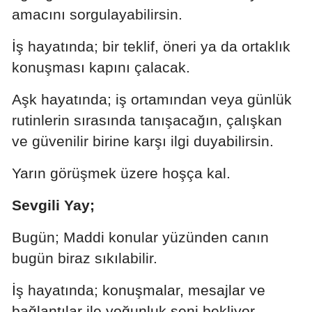
amacını sorgulayabilirsin.
Mersin
İş hayatında; bir teklif, öneri ya da ortaklık
İstanbul
konuşması kapını çalacak.
İzmir
Aşk hayatında; iş ortamından veya günlük
Kars
rutinlerin sırasında tanışacağın, çalışkan
Kastamonu
ve güvenilir birine karşı ilgi duyabilirsin.
Kayseri
Yarın görüşmek üzere hoşça kal.
Kırklareli
Sevgili Yay;
Kırşehir
Bugün; Maddi konular yüzünden canın
Kocaeli
bugün biraz sıkılabilir.
Konya
İş hayatında;
konuşmalar, mesajlar ve
Kütahya
bağlantılar ile yoğunluk seni bekliyor.