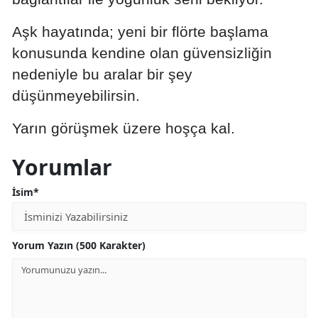
Malatya
Aşk hayatında; yeni bir flörte başlama
Manisa
konusunda kendine olan güvensizliğin
nedeniyle bu aralar bir şey
Kahramanmaraş
düşünmeyebilirsin.
Mardin
Yarın görüşmek üzere hoşça kal.
Muğla
Yorumlar
Muş
İsim*
Nevşehir
Niğde
Yorum Yazın (500 Karakter)
Ordu
Rize
Sakarya