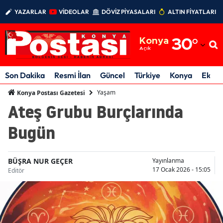
YAZARLAR
VİDEOLAR
DÖVİZ PİYASALARI
ALTIN FİYATLARI
Adana
Konya
30
°
Adıyaman
Açık
Afyonkarahisar
Son Dakika
Resmi İlan
Güncel
Türkiye
Konya
Ekon
Ağrı
Yaşam
Konya Postası Gazetesi
Ateş Grubu Burçlarında
Amasya
Bugün
Ankara
Antalya
BÜŞRA NUR GEÇER
Yayınlanma
17 Ocak 2026 - 15:05
Editör
Artvin
Aydın
Balıkesir