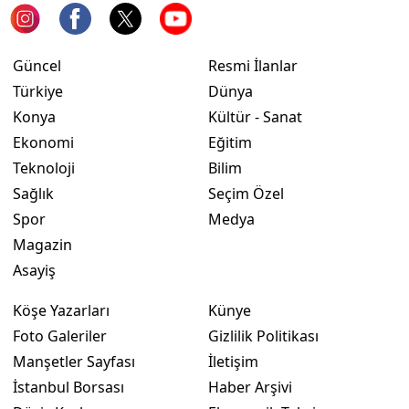
Yozgat
Güncel
Resmi İlanlar
Zonguldak
Türkiye
Dünya
Aksaray
Konya
Kültür - Sanat
Ekonomi
Eğitim
Bayburt
Teknoloji
Bilim
Karaman
Sağlık
Seçim Özel
Spor
Medya
Kırıkkale
Magazin
Batman
Asayiş
Şırnak
Köşe Yazarları
Künye
Bartın
Foto Galeriler
Gizlilik Politikası
Manşetler Sayfası
İletişim
Ardahan
İstanbul Borsası
Haber Arşivi
Iğdır