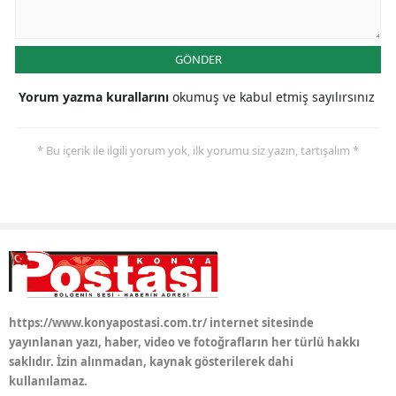
Samsun
GÖNDER
Siirt
Yorum yazma kurallarını
okumuş ve kabul etmiş sayılırsınız
Sinop
Sivas
* Bu içerik ile ilgili yorum yok, ilk yorumu siz yazın, tartışalım *
Tekirdağ
Tokat
Trabzon
Tunceli
Şanlıurfa
https://www.konyapostasi.com.tr/ internet sitesinde
yayınlanan yazı, haber, video ve fotoğrafların her türlü hakkı
Uşak
saklıdır. İzin alınmadan, kaynak gösterilerek dahi
kullanılamaz.
Van