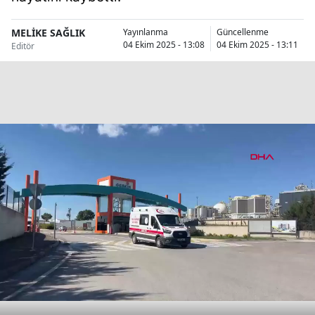
Bilecik
MELİKE SAĞLIK
Yayınlanma
Güncellenme
Bingöl
04 Ekim 2025 - 13:08
04 Ekim 2025 - 13:11
Editör
Bitlis
Bolu
Burdur
Bursa
Çanakkale
Çankırı
Çorum
Denizli
Diyarbakır