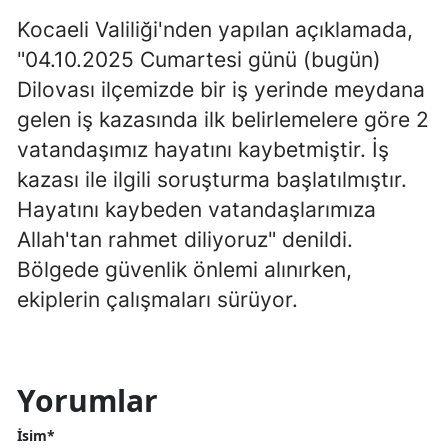
Kocaeli Valiliği'nden yapılan açıklamada,
Mersin
"04.10.2025 Cumartesi günü (bugün)
İstanbul
Dilovası ilçemizde bir iş yerinde meydana
İzmir
gelen iş kazasında ilk belirlemelere göre 2
vatandaşımız hayatını kaybetmiştir. İş
Kars
kazası ile ilgili soruşturma başlatılmıştır.
Kastamonu
Hayatını kaybeden vatandaşlarımıza
Kayseri
Allah'tan rahmet diliyoruz" denildi.
Bölgede güvenlik önlemi alınırken,
Kırklareli
ekiplerin çalışmaları sürüyor.
Kırşehir
Kocaeli
Yorumlar
Konya
İsim*
Kütahya