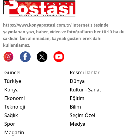
Samsun
Siirt
https://www.konyapostasi.com.tr/ internet sitesinde
yayınlanan yazı, haber, video ve fotoğrafların her türlü hakkı
Sinop
saklıdır. İzin alınmadan, kaynak gösterilerek dahi
kullanılamaz.
Sivas
Tekirdağ
Güncel
Resmi İlanlar
Tokat
Türkiye
Dünya
Trabzon
Konya
Kültür - Sanat
Ekonomi
Eğitim
Tunceli
Teknoloji
Bilim
Şanlıurfa
Sağlık
Seçim Özel
Uşak
Spor
Medya
Magazin
Van