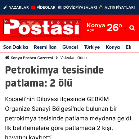
YAZARLAR
VİDEOLAR
DÖVİZ PİYASALARI
ALTIN FİYATLARI
Adana
Konya
26
°
Adıyaman
Açık
Afyonkarahisar
Son Dakika
Resmi İlan
Güncel
Türkiye
Konya
Ekon
Ağrı
Videolar
Güncel
Konya Postası Gazetesi
Petrokimya tesisinde
Amasya
patlama: 2 ölü
Ankara
Antalya
Kocaeli'nin Dilovası ilçesinde GEBKİM
Artvin
Organize Sanayi Bölgesi'nde bulunan bir
petrokimya tesisinde patlama meydana geldi.
Aydın
İlk belirlemelere göre patlamada 2 kişi,
Balıkesir
hayatını kaybetti.