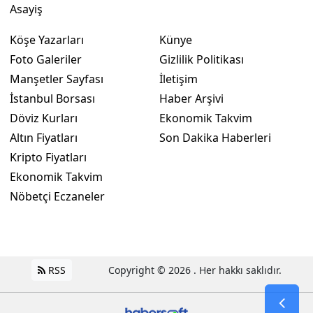
Asayiş
Yozgat
Köşe Yazarları
Künye
Zonguldak
Foto Galeriler
Gizlilik Politikası
Manşetler Sayfası
İletişim
Aksaray
İstanbul Borsası
Haber Arşivi
Bayburt
Döviz Kurları
Ekonomik Takvim
Altın Fiyatları
Son Dakika Haberleri
Karaman
Kripto Fiyatları
Kırıkkale
Ekonomik Takvim
Nöbetçi Eczaneler
Batman
Şırnak
Bartın
RSS
Copyright © 2026 . Her hakkı saklıdır.
Ardahan
Iğdır