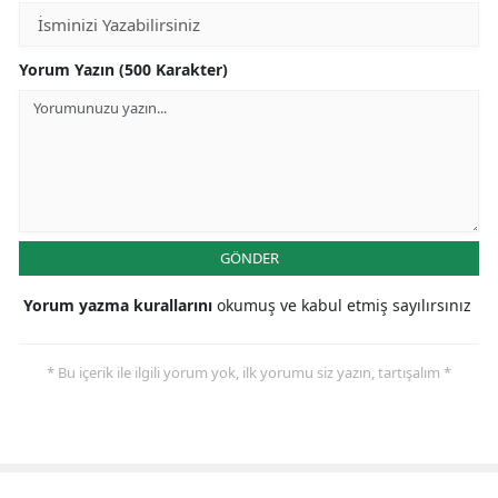
Malatya
Yorum Yazın (500 Karakter)
Manisa
Kahramanmaraş
Mardin
Muğla
GÖNDER
Muş
Yorum yazma kurallarını
okumuş ve kabul etmiş sayılırsınız
Nevşehir
Niğde
* Bu içerik ile ilgili yorum yok, ilk yorumu siz yazın, tartışalım *
Ordu
Rize
Sakarya