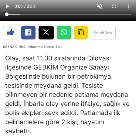
Edirne
Elazığ
Erzincan
Erzurum
KAYNAK: DHA
Okunma Süresi: 1 dk
Olay, saat 11.30 sıralarında Dilovası
Eskişehir
ilçesinde GEBKİM Organize Sanayi
Gaziantep
Bölgesi'nde bulunan bir petrokimya
Giresun
tesisinde meydana geldi. Tesiste
bilinmeyen bir nedenle patlama meydana
Gümüşhane
geldi. İhbarla olay yerine itfaiye, sağlık ve
Hakkari
polis ekipleri sevk edildi. Patlamada ilk
Hatay
belirlemelere göre 2 kişi, hayatını
kaybetti.
Isparta