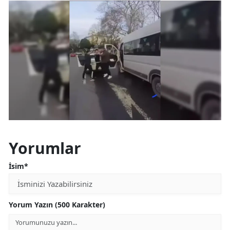
Malatya
Manisa
Kahramanmaraş
Mardin
Muğla
Muş
Nevşehir
Yorumlar
Niğde
İsim*
Ordu
Yorum Yazın (500 Karakter)
Rize
Sakarya