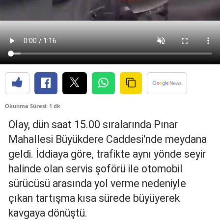
Edirne
Elazığ
Erzincan
Erzurum
Eskişehir
Okunma Süresi: 1 dk
Gaziantep
Olay, dün saat 15.00 sıralarında Pınar
Giresun
Mahallesi Büyükdere Caddesi'nde meydana
geldi. İddiaya göre, trafikte aynı yönde seyir
Gümüşhane
halinde olan servis şoförü ile otomobil
Hakkari
sürücüsü arasında yol verme nedeniyle
Hatay
çıkan tartışma kısa sürede büyüyerek
kavgaya dönüştü.
Isparta