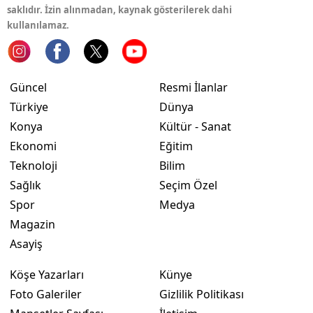
saklıdır. İzin alınmadan, kaynak gösterilerek dahi
Yozgat
kullanılamaz.
Zonguldak
Aksaray
Güncel
Resmi İlanlar
Türkiye
Dünya
Bayburt
Konya
Kültür - Sanat
Karaman
Ekonomi
Eğitim
Teknoloji
Bilim
Kırıkkale
Sağlık
Seçim Özel
Batman
Spor
Medya
Magazin
Şırnak
Asayiş
Bartın
Köşe Yazarları
Künye
Ardahan
Foto Galeriler
Gizlilik Politikası
Iğdır