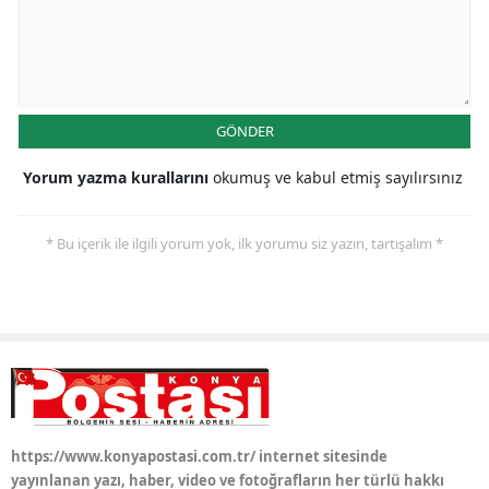
Samsun
Siirt
Sinop
GÖNDER
Sivas
Yorum yazma kurallarını
okumuş ve kabul etmiş sayılırsınız
Tekirdağ
* Bu içerik ile ilgili yorum yok, ilk yorumu siz yazın, tartışalım *
Tokat
Trabzon
Tunceli
Şanlıurfa
Uşak
https://www.konyapostasi.com.tr/ internet sitesinde
yayınlanan yazı, haber, video ve fotoğrafların her türlü hakkı
Van