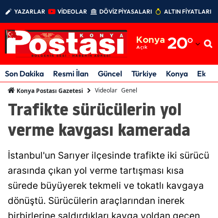
YAZARLAR
VİDEOLAR
DÖVİZ PİYASALARI
ALTIN FİYATLARI
Adana
Konya
20
°
Adıyaman
Açık
Afyonkarahisar
Son Dakika
Resmi İlan
Güncel
Türkiye
Konya
Ekon
Ağrı
Videolar
Genel
Konya Postası Gazetesi
Trafikte sürücülerin yol
Amasya
verme kavgası kamerada
Ankara
Antalya
İstanbul'un Sarıyer ilçesinde trafikte iki sürücü
Artvin
arasında çıkan yol verme tartışması kısa
sürede büyüyerek tekmeli ve tokatlı kavgaya
Aydın
dönüştü. Sürücülerin araçlarından inerek
Balıkesir
birbirlerine saldırdıkları kavga yoldan geçen