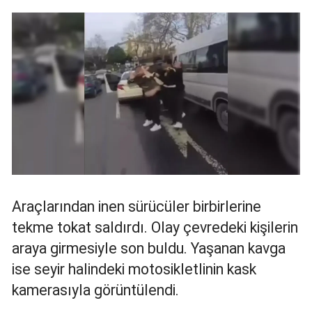
Mersin
İstanbul
İzmir
Kars
Kastamonu
Kayseri
Kırklareli
Araçlarından inen sürücüler birbirlerine
Kırşehir
tekme tokat saldırdı. Olay çevredeki kişilerin
araya girmesiyle son buldu. Yaşanan kavga
Kocaeli
ise seyir halindeki motosikletlinin kask
Konya
kamerasıyla görüntülendi.
Kütahya