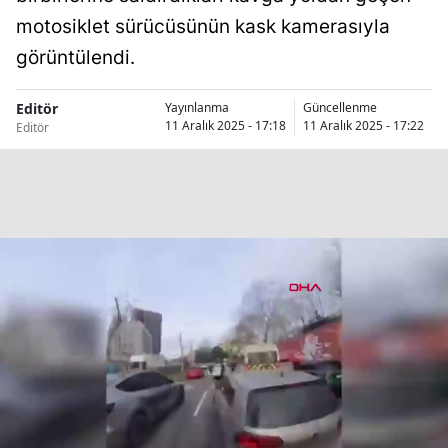
Bilecik
motosiklet sürücüsünün kask kamerasıyla
görüntülendi.
Bingöl
Bitlis
Editör
Yayınlanma
Güncellenme
11 Aralık 2025 - 17:18
11 Aralık 2025 - 17:22
Editör
Bolu
Burdur
Bursa
Çanakkale
Çankırı
Çorum
Denizli
Diyarbakır