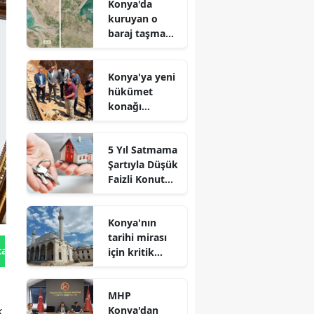
Konya'da
kuruyan o
baraj taşma
noktasına
geldi
Konya'ya yeni
hükümet
konağı
geliyor: Temel
atıldı
5 Yıl Satmama
Şartıyla Düşük
Faizli Konut
Kredisi
Geliyor!
Konya'nın
tarihi mirası
tan Gönder
için kritik
süreç: Son
durum
MHP
açıklandı
Konya'dan
k