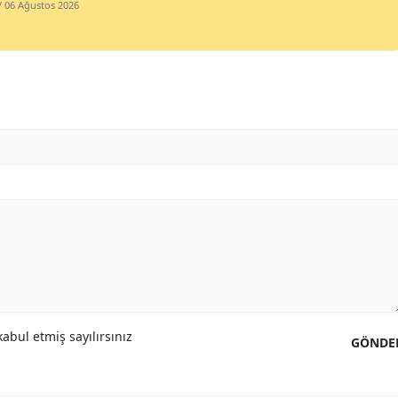
/ 06 Ağustos 2026
Samsun
Siirt
Sinop
Sivas
Tekirdağ
Tokat
Trabzon
Tunceli
Şanlıurfa
abul etmiş sayılırsınız
GÖNDE
Uşak
Van