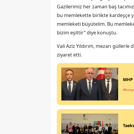
Gazilerimiz her zaman baş tacımız.
bu memlekette birlikte kardeşçe y
memleketi büyütelim. Bu memleketi
bizim eşittir” diye konuştu.
Vali Aziz Yıldırım, mezarı güllerle
ziyaret etti.
MHP K
#Kony
Taekw