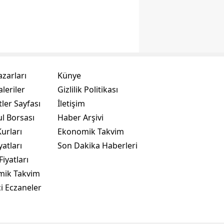
azarları
Künye
leriler
Gizlilik Politikası
ler Sayfası
İletişim
ul Borsası
Haber Arşivi
urları
Ekonomik Takvim
yatları
Son Dakika Haberleri
Fiyatları
mik Takvim
i Eczaneler