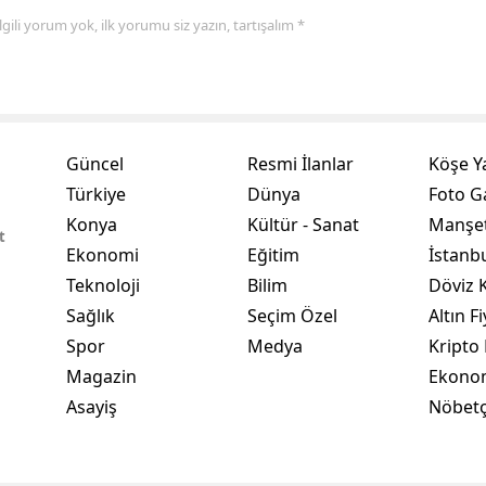
 ilgili yorum yok, ilk yorumu siz yazın, tartışalım *
Yozgat
Zonguldak
Aksaray
Güncel
Resmi İlanlar
Köşe Y
Bayburt
Türkiye
Dünya
Foto Ga
Karaman
Konya
Kültür - Sanat
Manşet
t
Ekonomi
Eğitim
İstanb
Kırıkkale
Teknoloji
Bilim
Döviz K
Batman
Sağlık
Seçim Özel
Altın Fi
Spor
Medya
Kripto 
Şırnak
Magazin
Ekono
Bartın
Asayiş
Nöbetç
Ardahan
Iğdır