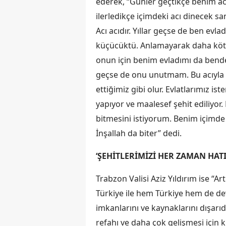
ederek, “Günler geçtikçe benim a
ilerledikçe içimdeki acı dinecek sa
Acı acıdır. Yıllar geçse de ben 
küçücüktü. Anlamayarak daha kötü
onun için benim evladımı da benden
geçse de onu unutmam. Bu acıyla 
ettiğimiz gibi olur. Evlatlarımız i
yapıyor ve maalesef şehit ediliyor. 
bitmesini istiyorum. Benim içimde 
İnşallah da biter” dedi.
‘ŞEHİTLERİMİZİ HER ZAMAN HAT
Trabzon Valisi Aziz Yıldırım ise “A
Türkiye ile hem Türkiye hem de de
imkanlarını ve kaynaklarını dışarı
refahı ve daha çok gelişmesi için 