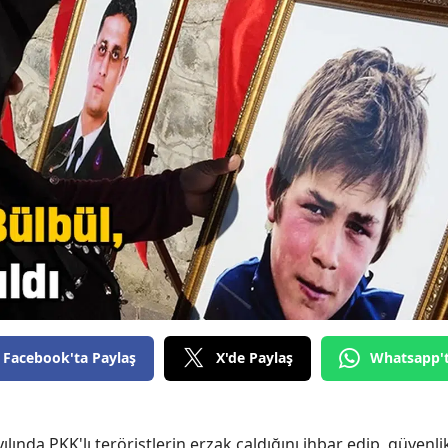
Bilecik
Bingöl
Bitlis
Bolu
Burdur
Bursa
Çanakkale
Çankırı
Çorum
Facebook'ta Paylaş
X'de Paylaş
Whatsapp'
Denizli
Diyarbakır
ında PKK'lı teröristlerin erzak çaldığını ihbar edip, güvenli