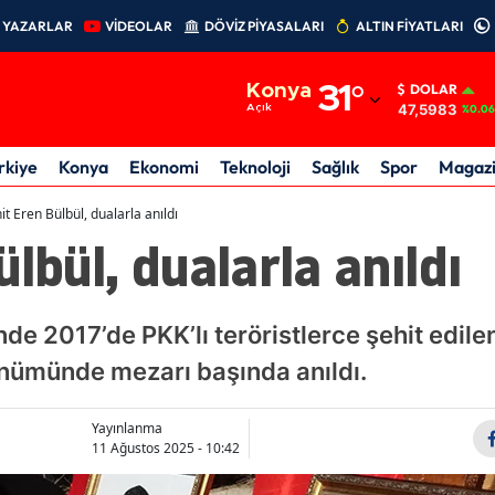
YAZARLAR
VİDEOLAR
DÖVİZ PİYASALARI
ALTIN FİYATLARI
Adana
Konya
31
°
DOLAR
Adıyaman
47,5983
Açık
%0.06
Afyonkarahisar
rkiye
Konya
Ekonomi
Teknoloji
Sağlık
Spor
Magaz
Ağrı
it Eren Bülbül, dualarla anıldı
lbül, dualarla anıldı
Amasya
Ankara
de 2017’de PKK’lı teröristlerce şehit edile
Antalya
dönümünde mezarı başında anıldı.
Artvin
Aydın
Yayınlanma
11 Ağustos 2025 - 10:42
Balıkesir