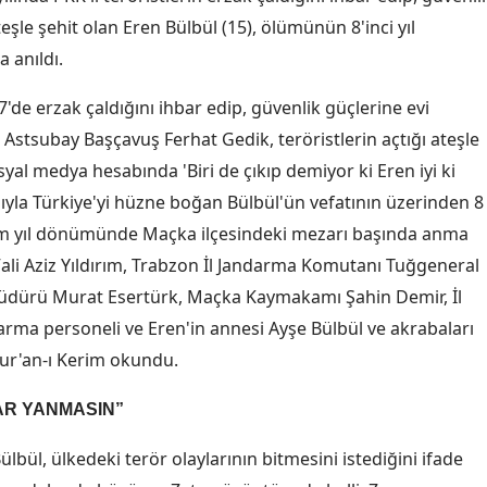
eşle şehit olan Eren Bülbül (15), ölümünün 8'inci yıl
Edirne
 anıldı.
Elazığ
7'de erzak çaldığını ihbar edip, güvenlik güçlerine evi
Erzincan
Astsubay Başçavuş Ferhat Gedik, teröristlerin açtığı ateşle
Erzurum
yal medya hesabında 'Biri de çıkıp demiyor ki Eren iyi ki
ıyla Türkiye'yi hüzne boğan Bülbül'ün vefatının üzerinden 8
Eskişehir
 ölüm yıl dönümünde Maçka ilçesindeki mezarı başında anma
Gaziantep
li Aziz Yıldırım, Trabzon İl Jandarma Komutanı Tuğgeneral
Giresun
 Müdürü Murat Esertürk, Maçka Kaymakamı Şahin Demir, İl
rma personeli ve Eren'in annesi Ayşe Bülbül ve akrabaları
Gümüşhane
Kur'an-ı Kerim okundu.
Hakkari
AR YANMASIN”
Hatay
lbül, ülkedeki terör olaylarının bitmesini istediğini ifade
Isparta