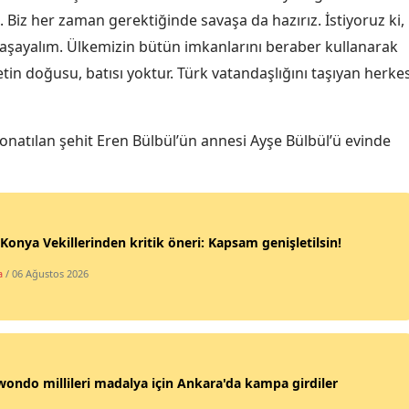
 Biz her zaman gerektiğinde savaşa da hazırız. İstiyoruz ki,
Malatya
aşayalım. Ülkemizin bütün imkanlarını beraber kullanarak
Manisa
n doğusu, batısı yoktur. Türk vatandaşlığını taşıyan herke
Kahramanmaraş
 donatılan şehit Eren Bülbül’ün annesi Ayşe Bülbül’ü evinde
Mardin
Muğla
Muş
onya Vekillerinden kritik öneri: Kapsam genişletilsin!
Nevşehir
a
/ 06 Ağustos 2026
Niğde
Ordu
Rize
ondo millileri madalya için Ankara'da kampa girdiler
Sakarya