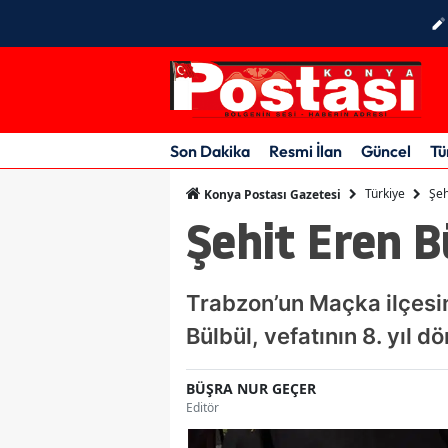
Son Dakika
Resmi İlan
Güncel
Tü
Türkiye
Şeh
Konya Postası Gazetesi
Şehit Eren Bü
Trabzon’un Maçka ilçesin
Bülbül, vefatının 8. yıl 
BÜŞRA NUR GEÇER
Editör