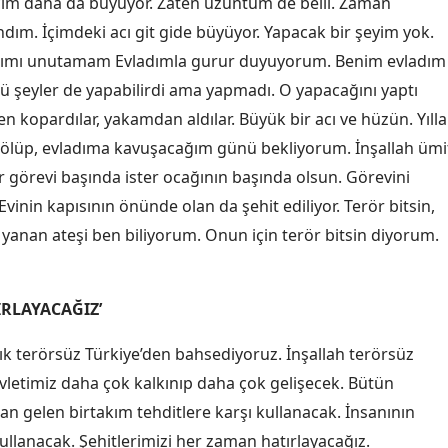
cım daha da büyüyor. Zaten üzüntüm de belli. Zaman
Mersin
ndım. İçimdeki acı git gide büyüyor. Yapacak bir şeyim yok.
evladımı unutamam Evladımla gurur duyuyorum. Benim evladım
İstanbul
 şeyler de yapabilirdi ama yapmadı. O yapacağını yaptı
İzmir
 kopardılar, yakamdan aldılar. Büyük bir acı ve hüzün. Yılla
ölüp, evladıma kavuşacağım günü bekliyorum. İnşallah ümi
Kars
ster görevi başında ister ocağının başında olsun. Görevini
Kastamonu
Evinin kapısının önünde olan da şehit ediliyor. Terör bitsin,
Kayseri
yanan ateşi ben biliyorum. Onun için terör bitsin diyorum.
Kırklareli
IRLAYACAĞIZ’
Kırşehir
rtık terörsüz Türkiye’den bahsediyoruz. İnşallah terörsüz
Kocaeli
vletimiz daha çok kalkınıp daha çok gelişecek. Bütün
Konya
dan gelen birtakım tehditlere karşı kullanacak. İnsanının
Kütahya
kullanacak. Şehitlerimizi her zaman hatırlayacağız.