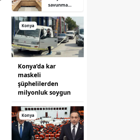
savunma
sanayisinde
yeni hamle: İlk
toplantı
Konya
yapıldı!
Konya’da kar
maskeli
şüphelilerden
milyonluk soygun
Konya