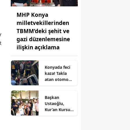
MHP Konya
milletvekillerinden
TBMM’deki şehit ve
r
gazi düzenlemesine
t
ilişkin açıklama
Konyada feci
kaza! Takla
atan otomobil
şarampole
uçtu
Başkan
Ustaoğlu,
Kur’an Kursu
öğrencileriyle
buluştu