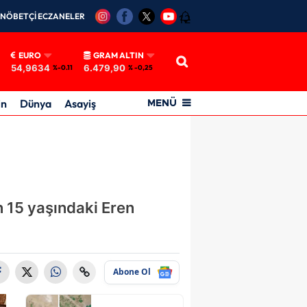
NÖBETÇİ ECZANELER
12
EURO
GRAM ALTIN
54,9634
6.479,90
%-0.11
% -0,25
in
Dünya
Asayiş
MENÜ
n 15 yaşındaki Eren
Abone Ol